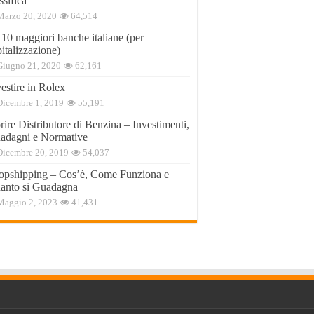
ssifica
Marzo 20, 2020
64,514
 10 maggiori banche italiane (per
italizzazione)
Giugno 21, 2020
62,161
estire in Rolex
Dicembre 1, 2019
55,191
ire Distributore di Benzina – Investimenti,
adagni e Normative
Dicembre 20, 2019
54,037
opshipping – Cos’è, Come Funziona e
anto si Guadagna
Maggio 2, 2023
41,431