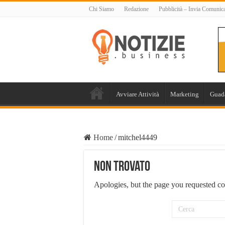
Chi Siamo
Redazione
Pubblicità – Invia Comunic
Avviare Attività
Marketing
Guad
Home
/
mitchel4449
Non Trovato
Apologies, but the page you requested co