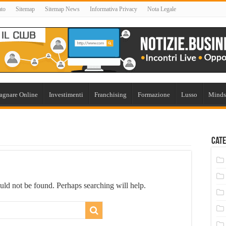
ato
Sitemap
Sitemap News
Informativa Privacy
Nota Legale
agnare Online
Investimenti
Franchising
Formazione
Lusso
Minds
Cate
uld not be found. Perhaps searching will help.