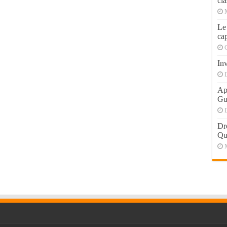
cla
Le
cap
Inv
Apr
Gu
Dr
Qu