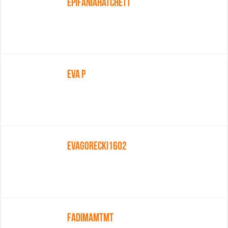
Epifaniahatchett
Eva P
Evagorecki1602
Fadimamtmt