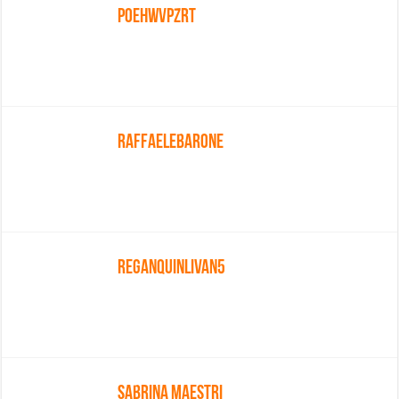
Poehwvpzrt
Raffaelebarone
Reganquinlivan5
Sabrina Maestri