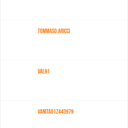
Tommaso.aricci
Val91
Vanita01z443979