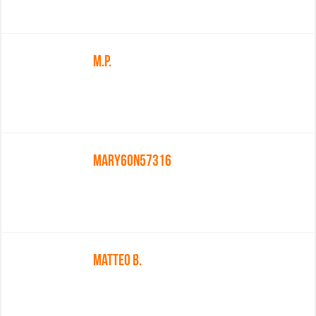
M.P.
Mary60n57316
Matteo B.