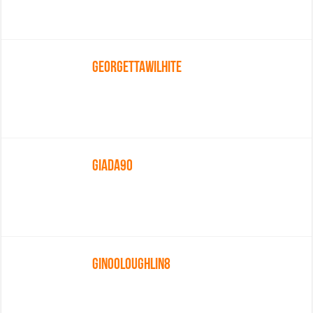
Georgettawilhite
Giada90
Ginooloughlin8