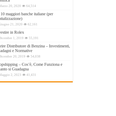
ssifica
Marzo 20, 2020
64,514
 10 maggiori banche italiane (per
italizzazione)
Giugno 21, 2020
62,161
estire in Rolex
Dicembre 1, 2019
55,191
ire Distributore di Benzina – Investimenti,
adagni e Normative
Dicembre 20, 2019
54,038
opshipping – Cos’è, Come Funziona e
anto si Guadagna
Maggio 2, 2023
41,431