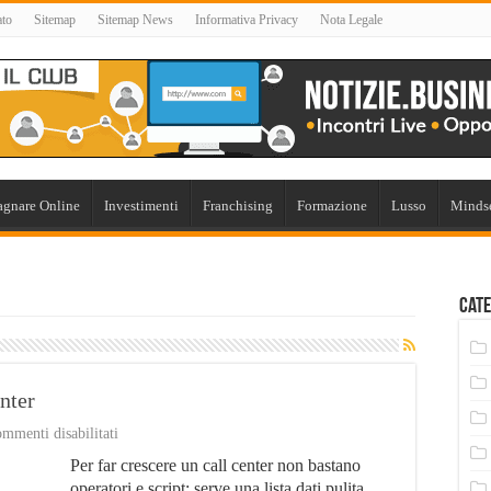
ato
Sitemap
Sitemap News
Informativa Privacy
Nota Legale
gnare Online
Investimenti
Franchising
Formazione
Lusso
Minds
Cate
nter
su
mmenti disabilitati
Liste
Per far crescere un call center non bastano
Telemarketing
per
operatori e script: serve una lista dati pulita,