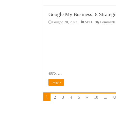
Google My Business: 8 Strategie
Giugno 20, 2022
SEO
Commenti d
altro. …
Leggi »
1
2
3
4
5
»
10
...
U