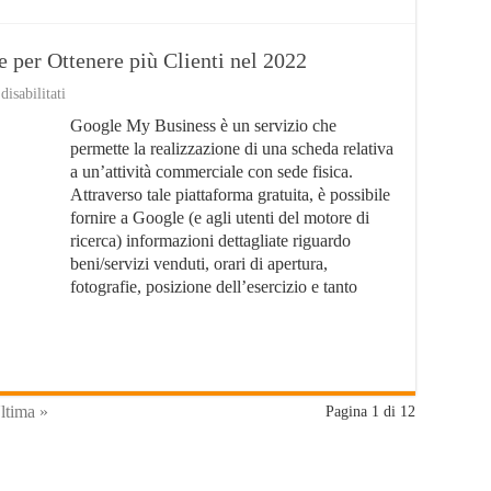
 per Ottenere più Clienti nel 2022
su
isabilitati
Google
Google My Business è un servizio che
My
Business:
permette la realizzazione di una scheda relativa
8
a un’attività commerciale con sede fisica.
Strategie
Attraverso tale piattaforma gratuita, è possibile
per
Ottenere
fornire a Google (e agli utenti del motore di
più
ricerca) informazioni dettagliate riguardo
Clienti
beni/servizi venduti, orari di apertura,
nel
2022
fotografie, posizione dell’esercizio e tanto
ltima »
Pagina 1 di 12