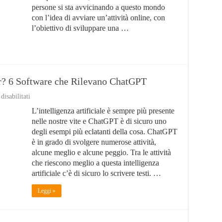
per
persone si sta avvicinando a questo mondo
iniziare
con l’idea di avviare un’attività online, con
l’obiettivo di sviluppare una …
er? 6 Software che Rilevano ChatGPT
su
isabilitati
ChatGPT
L’intelligenza artificiale è sempre più presente
sostituirà
i
nelle nostre vite e ChatGPT è di sicuro uno
Copywriter?
degli esempi più eclatanti della cosa. ChatGPT
6
è in grado di svolgere numerose attività,
Software
che
alcune meglio e alcune peggio. Tra le attività
Rilevano
che riescono meglio a questa intelligenza
ChatGPT
artificiale c’è di sicuro lo scrivere testi. …
Leggi »