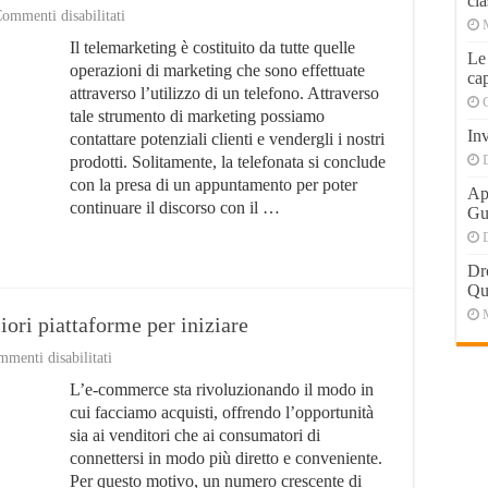
cla
su
ommenti disabilitati
Telemarketing
Il telemarketing è costituito da tutte quelle
Presa
Le
Appuntamenti:
operazioni di marketing che sono effettuate
cap
Funziona?
attraverso l’utilizzo di un telefono. Attraverso
tale strumento di marketing possiamo
Inv
contattare potenziali clienti e vendergli i nostri
prodotti. Solitamente, la telefonata si conclude
con la presa di un appuntamento per poter
Apr
continuare il discorso con il …
Gu
Dr
Qu
ori piattaforme per iniziare
su
menti disabilitati
E-
L’e-commerce sta rivoluzionando il modo in
commerce:
quali
cui facciamo acquisti, offrendo l’opportunità
sono
sia ai venditori che ai consumatori di
le
connettersi in modo più diretto e conveniente.
migliori
piattaforme
Per questo motivo, un numero crescente di