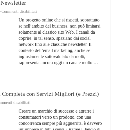
 Newsletter
su
Commenti disabilitati
Migliori
Un progetto online che si rispetti, soprattutto
Plugins
WordPress
se nell’ambito del business, non può limitarsi
per
solamente al classico sito Web. I canali da
Newsletter
coprire, in tal senso, spaziano dai social
network fino alle classiche newsletter. Il
contesto dell’email marketing, anche se
ingiustamente sottovalutato da molti,
rappresenta ancora oggi un canale molto …
 Completa con Servizi Migliori (e Prezzi)
su
mmenti disabilitati
Realizzazione
Creare un marchio di successo e attrarre i
Packaging:
Guida
consumatori verso un prodotto, con una
Completa
concorrenza sempre più agguerrita, è davvero
con
un’impresa in tutti i sensi. Oramai il lancio di