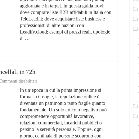
Call
aggiornata e in target. In questa guida trovi:
Center
dove comprare liste B2B affidabili in Italia con
TeleLead.it; dove acquistare liste business e
professionisti di altre nazioni con
Leadify.cloud; esempi di prezzi reali, tipologie
di …
cellali in 72h
su
Commenti disabilitati
Contenuti
In un’epoca in cui la prima impressione si
Dannosi
sul
forma su Google, la reputazione online è
Web?
diventata un patrimonio tanto fragile quanto
Cancellali
fondamentale. Un solo articolo negativo può
in
72h
compromettere opportunità lavorative,
relazioni commerciali, incarichi pubblici o
persino la serenità personale. Eppure, ogni
giorno, centinaia di persone scoprono con