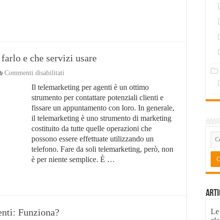
farlo e che servizi usare
su
Commenti disabilitati
Telemarketing
Il telemarketing per agenti è un ottimo
per
agenti:
strumento per contattare potenziali clienti e
come
fissare un appuntamento con loro. In generale,
farlo
il telemarketing è uno strumento di marketing
e
che
costituito da tutte quelle operazioni che
servizi
possono essere effettuate utilizzando un
usare
telefono. Fare da soli telemarketing, però, non
è per niente semplice. È …
Arti
nti: Funziona?
Le