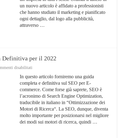
Servizi
Migliori
un nuovo articolo è affidato a professionisti
(e
che hanno studiato il marketing e pianificato
Prezzi)
ogni dettaglio, dal logo alla pubblicità,
attraverso …
Definitiva per il 2022
su
mmenti disabilitati
SEO
In questo articolo forniremo una guida
per
E-
completa e definitiva sul SEO per E-
commerce:
commerce. Come forse già saprete, SEO è
La
l’acronimo di Search Engine Optimization,
Guida
Definitiva
traducibile in italiano in “Ottimizzazione dei
per
Motori di Ricerca“. La SEO, dunque, diventa
il
molto importante per posizionarsi nel migliore
2022
dei modi sui motori di ricerca, quindi …