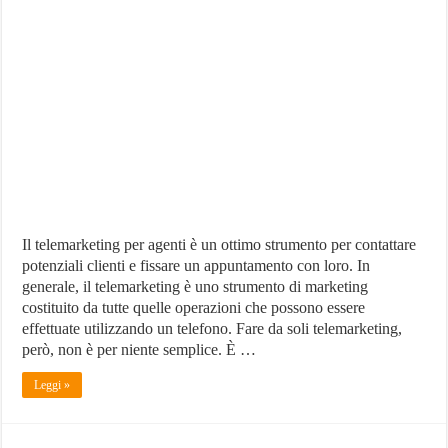
Telemarketing
per
agenti:
come
farlo
e
che
servizi
usare
Il telemarketing per agenti è un ottimo strumento per contattare
potenziali clienti e fissare un appuntamento con loro. In
generale, il telemarketing è uno strumento di marketing
costituito da tutte quelle operazioni che possono essere
effettuate utilizzando un telefono. Fare da soli telemarketing,
però, non è per niente semplice. È …
Leggi »