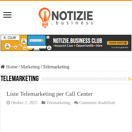
Home
/
Marketing
/
Telemarketing
Telemarketing
Liste Telemarketing per Call Center
su
Ottobre 2, 2025
Telemarketing
Commenti disabilitati
Liste
Telemarke
per
Call
Center