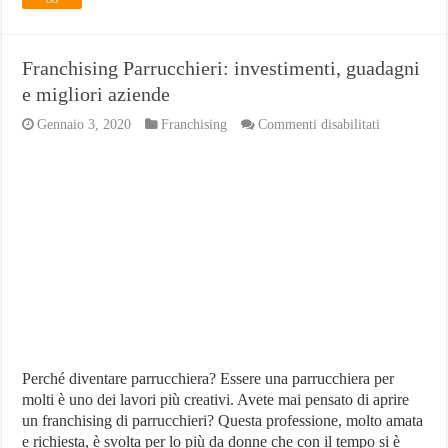
Franchising Parrucchieri: investimenti, guadagni
e migliori aziende
su
Gennaio 3, 2020
Franchising
Commenti disabilitati
Franchising
Parrucchieri
investimenti
guadagni
e
migliori
aziende
Perché diventare parrucchiera? Essere una parrucchiera per
molti è uno dei lavori più creativi. Avete mai pensato di aprire
un franchising di parrucchieri? Questa professione, molto amata
e richiesta, è svolta per lo più da donne che con il tempo si è