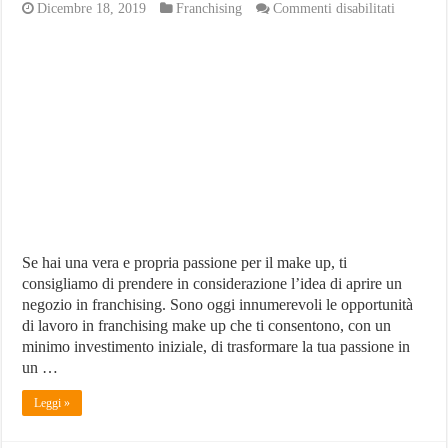
su
Dicembre 18, 2019
Franchising
Commenti disabilitati
Franchis
Make
Up:
Investime
Guadagn
e
Migliori
Aziende
Se hai una vera e propria passione per il make up, ti
consigliamo di prendere in considerazione l’idea di aprire un
negozio in franchising. Sono oggi innumerevoli le opportunità
di lavoro in franchising make up che ti consentono, con un
minimo investimento iniziale, di trasformare la tua passione in
un …
Leggi »