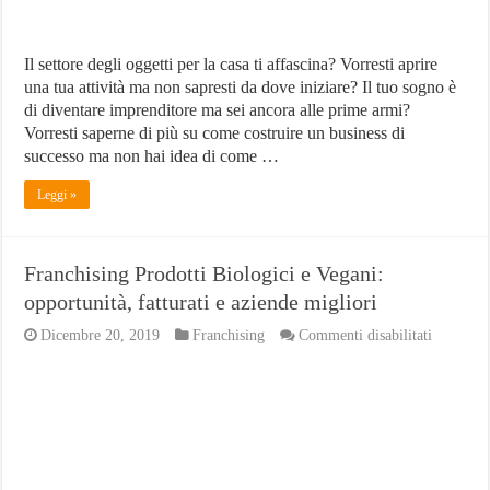
Il settore degli oggetti per la casa ti affascina? Vorresti aprire
una tua attività ma non sapresti da dove iniziare? Il tuo sogno è
di diventare imprenditore ma sei ancora alle prime armi?
Vorresti saperne di più su come costruire un business di
successo ma non hai idea di come …
Leggi »
Franchising Prodotti Biologici e Vegani:
opportunità, fatturati e aziende migliori
su
Dicembre 20, 2019
Franchising
Commenti disabilitati
Franchis
Prodotti
Biologici
e
Vegani:
opportuni
fatturati
e