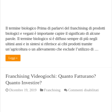
aziende
migliori
Il termine biologico Prima di parlarvi del franchising di prodotti
biologici e vegani è importante capire il significato di alcune
parole. Il termine biologico si è diffuso sempre di più negli
ultimi anni e in sintesi si riferisce ai cibi prodotti tramite
un’agricoltura o un allevamento che esclude l’utilizzo di …
Leggi »
Franchising Videogiochi: Quanto Fatturano?
Quanto Investire?
su
Dicembre 19, 2019
Franchising
Commenti disabilitati
Franchis
Videogio
Quanto
Fatturan
Quanto