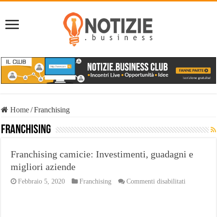
Home
/
Franchising
Franchising
Franchising camicie: Investimenti, guadagni e
migliori aziende
su
Febbraio 5, 2020
Franchising
Commenti disabilitati
Franchisin
camicie:
Investiment
guadagni