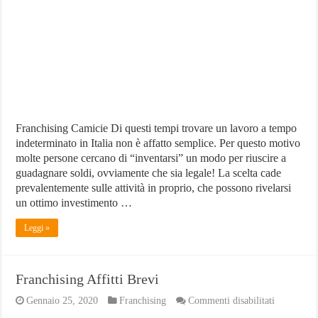
e
migliori
aziende
Franchising Camicie Di questi tempi trovare un lavoro a tempo
indeterminato in Italia non è affatto semplice. Per questo motivo
molte persone cercano di “inventarsi” un modo per riuscire a
guadagnare soldi, ovviamente che sia legale! La scelta cade
prevalentemente sulle attività in proprio, che possono rivelarsi
un ottimo investimento …
Leggi »
Franchising Affitti Brevi
su
Gennaio 25, 2020
Franchising
Commenti disabilitati
Franchisin