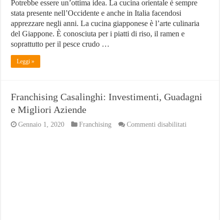
Potrebbe essere un’ottima idea. La cucina orientale è sempre
stata presente nell’Occidente e anche in Italia facendosi
apprezzare negli anni. La cucina giapponese è l’arte culinaria
del Giappone. È conosciuta per i piatti di riso, il ramen e
soprattutto per il pesce crudo …
Leggi »
Franchising Casalinghi: Investimenti, Guadagni
e Migliori Aziende
su
Gennaio 1, 2020
Franchising
Commenti disabilitati
Franchising
Casalinghi:
Investimenti
Guadagni
e
Migliori
Aziende