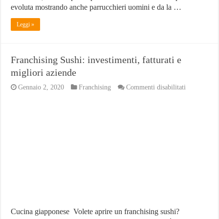
evoluta mostrando anche parrucchieri uomini e da la …
Leggi »
Franchising Sushi: investimenti, fatturati e
migliori aziende
su
Gennaio 2, 2020
Franchising
Commenti disabilitati
Franchising
Sushi:
investimenti
fatturati
e
migliori
aziende
Cucina giapponese Volete aprire un franchising sushi?