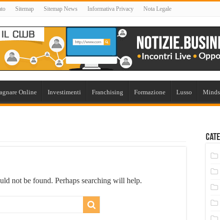
ato
Sitemap
Sitemap News
Informativa Privacy
Nota Legale
agnare Online
Investimenti
Franchising
Formazione
Lusso
Minds
Cate
uld not be found. Perhaps searching will help.