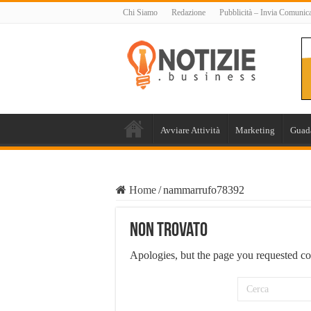
Chi Siamo
Redazione
Pubblicità – Invia Comunic
Avviare Attività
Marketing
Guad
Home
/
nammarrufo78392
Non Trovato
Apologies, but the page you requested co