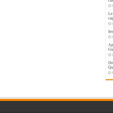
cla
Le
cap
Inv
Apr
Gu
Dr
Qu