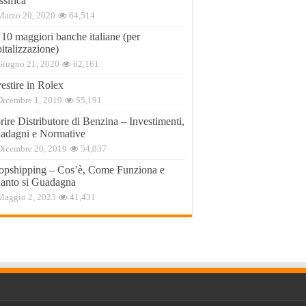
ssifica
Marzo 20, 2020
64,514
 10 maggiori banche italiane (per
italizzazione)
Giugno 21, 2020
62,161
estire in Rolex
Dicembre 1, 2019
55,191
ire Distributore di Benzina – Investimenti,
adagni e Normative
Dicembre 20, 2019
54,037
opshipping – Cos’è, Come Funziona e
anto si Guadagna
Maggio 2, 2023
41,431