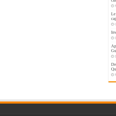
cla
Le
cap
Inv
Apr
Gu
Dr
Qu