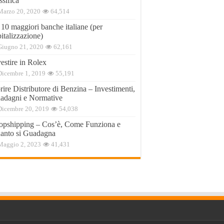
ssifica
Marzo 20, 2020
64,514
 10 maggiori banche italiane (per
italizzazione)
Giugno 21, 2020
62,161
estire in Rolex
Dicembre 1, 2019
55,191
ire Distributore di Benzina – Investimenti,
adagni e Normative
Dicembre 20, 2019
54,038
opshipping – Cos’è, Come Funziona e
anto si Guadagna
Maggio 2, 2023
41,431