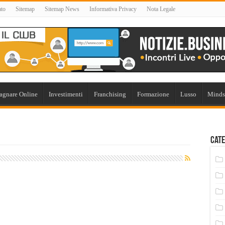
ato
Sitemap
Sitemap News
Informativa Privacy
Nota Legale
agnare Online
Investimenti
Franchising
Formazione
Lusso
Minds
Cate