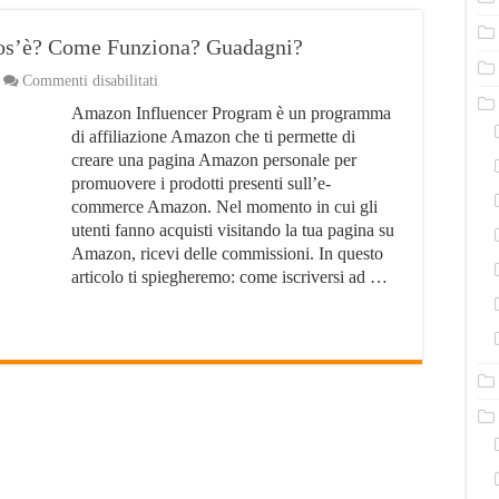
os’è? Come Funziona? Guadagni?
su
Commenti disabilitati
Amazon
Amazon Influencer Program è un programma
Influencer
Program:
di affiliazione Amazon che ti permette di
Cos’è?
creare una pagina Amazon personale per
Come
promuovere i prodotti presenti sull’e-
Funziona?
Guadagni?
commerce Amazon. Nel momento in cui gli
utenti fanno acquisti visitando la tua pagina su
Amazon, ricevi delle commissioni. In questo
articolo ti spiegheremo: come iscriversi ad …