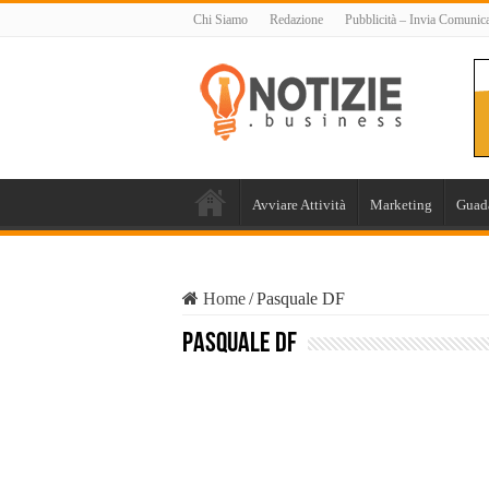
Chi Siamo
Redazione
Pubblicità – Invia Comunic
Avviare Attività
Marketing
Guad
Home
/
Pasquale DF
Pasquale DF