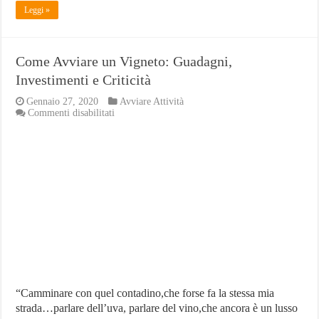
Leggi »
Come Avviare un Vigneto: Guadagni,
Investimenti e Criticità
Gennaio 27, 2020
Avviare Attività
su
Commenti disabilitati
Come
Avviare
un
Vigneto:
Guadagni,
Investimenti
e
Criticità
“Camminare con quel contadino,che forse fa la stessa mia
strada…parlare dell’uva, parlare del vino,che ancora è un lusso