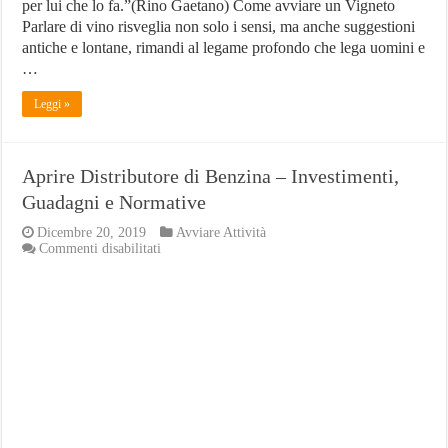
per lui che lo fa.”(Rino Gaetano) Come avviare un Vigneto
Parlare di vino risveglia non solo i sensi, ma anche suggestioni
antiche e lontane, rimandi al legame profondo che lega uomini e
…
Leggi »
Aprire Distributore di Benzina – Investimenti,
Guadagni e Normative
Dicembre 20, 2019
Avviare Attività
su
Commenti disabilitati
Aprire
Distributore
di
Benzina
–
Investimenti,
Guadagni
e
Normative