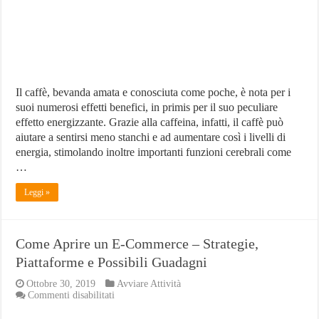
i
Guadagni
e
l’investim
Il caffè, bevanda amata e conosciuta come poche, è nota per i
suoi numerosi effetti benefici, in primis per il suo peculiare
effetto energizzante. Grazie alla caffeina, infatti, il caffè può
aiutare a sentirsi meno stanchi e ad aumentare così i livelli di
energia, stimolando inoltre importanti funzioni cerebrali come
…
Leggi »
Come Aprire un E-Commerce – Strategie,
Piattaforme e Possibili Guadagni
Ottobre 30, 2019
Avviare Attività
su
Commenti disabilitati
Come
Aprire