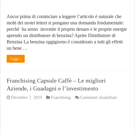
Ancor prima di cominciare a leggere l’articolo è naturale che
molti dei nostri lettori si pongano una domanda fondamentale:
perché ha senso investire il proprio denaro e le proprie energie
aprendo un distributore di benzina? Aprire Distributore di
Benzina La benzina oggigiorno è considerato a tutti gli effetti
un bene …
Leggi »
Franchising Capsule Caffè – Le migliori
Aziende, i Guadagni e l’investimento
su
Dicembre 7, 2019
Franchising
Commenti disabilitati
Franchisin
Capsule
Caffè
–
Le
migliori
Aziende,