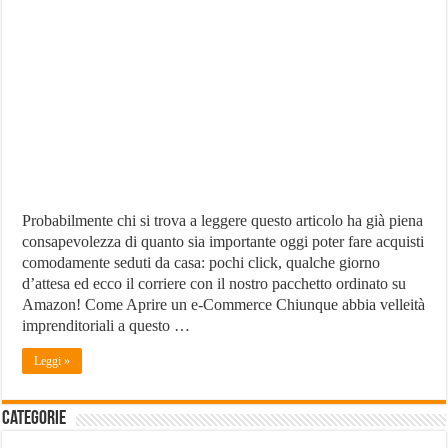
un
E-
Commerce
–
Strategie,
Piattaforme
e
Possibili
Guadagni
Probabilmente chi si trova a leggere questo articolo ha già piena
consapevolezza di quanto sia importante oggi poter fare acquisti
comodamente seduti da casa: pochi click, qualche giorno
d’attesa ed ecco il corriere con il nostro pacchetto ordinato su
Amazon! Come Aprire un e-Commerce Chiunque abbia velleità
imprenditoriali a questo …
Leggi »
Categorie