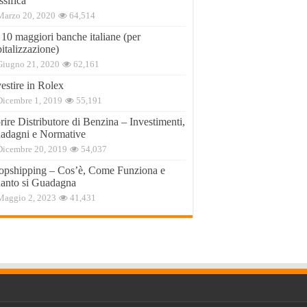
ssifica
Marzo 20, 2020
64,514
 10 maggiori banche italiane (per
italizzazione)
Giugno 21, 2020
62,161
estire in Rolex
Dicembre 1, 2019
55,191
ire Distributore di Benzina – Investimenti,
adagni e Normative
Dicembre 20, 2019
54,037
opshipping – Cos’è, Come Funziona e
anto si Guadagna
Maggio 2, 2023
41,431