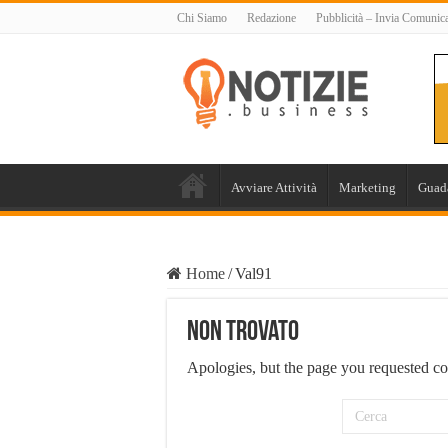
Chi Siamo
Redazione
Pubblicità – Invia Comunic
Avviare Attività
Marketing
Guad
Home
/
Val91
Non Trovato
Apologies, but the page you requested co