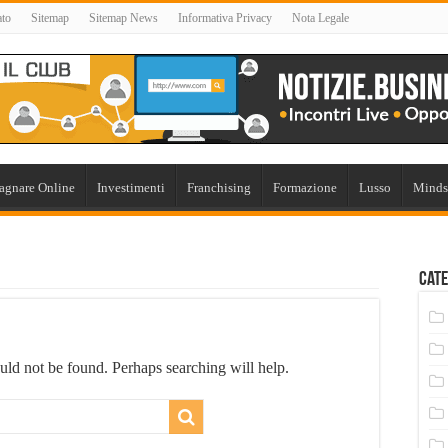
ato
Sitemap
Sitemap News
Informativa Privacy
Nota Legale
agnare Online
Investimenti
Franchising
Formazione
Lusso
Minds
Cate
uld not be found. Perhaps searching will help.