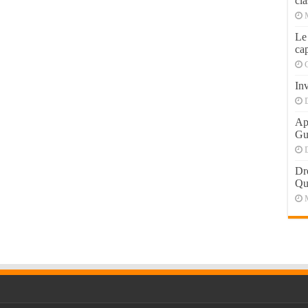
cla
Le
cap
Inv
Apr
Gu
Dr
Qu