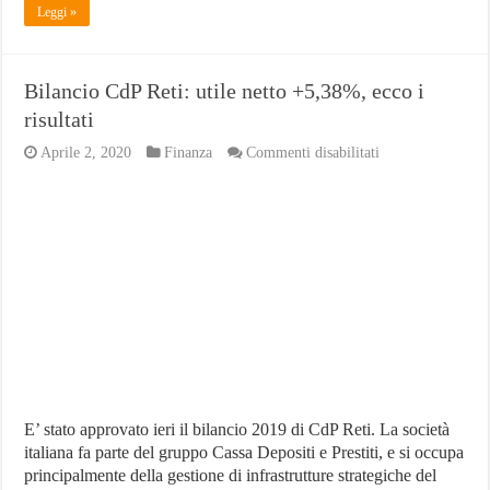
Leggi »
Bilancio CdP Reti: utile netto +5,38%, ecco i
risultati
su
Aprile 2, 2020
Finanza
Commenti disabilitati
Bilancio
CdP
Reti:
utile
netto
+5,38%,
ecco
i
risultati
E’ stato approvato ieri il bilancio 2019 di CdP Reti. La società
italiana fa parte del gruppo Cassa Depositi e Prestiti, e si occupa
principalmente della gestione di infrastrutture strategiche del