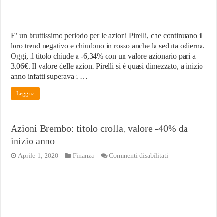
reggere?
E’ un bruttissimo periodo per le azioni Pirelli, che continuano il
loro trend negativo e chiudono in rosso anche la seduta odierna.
Oggi, il titolo chiude a -6,34% con un valore azionario pari a
3,06€. Il valore delle azioni Pirelli si è quasi dimezzato, a inizio
anno infatti superava i …
Leggi »
Azioni Brembo: titolo crolla, valore -40% da
inizio anno
su
Aprile 1, 2020
Finanza
Commenti disabilitati
Azioni
Brembo:
titolo
crolla,
valore
-40%
da