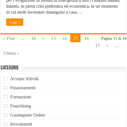
per l’erogazione di sussidi di emergenza a tutti i cittadini italiani.
Intanto, in piena crisi epidemica ed economica, in un momento
in cui molti lavoratori rimangono a casa …
Leggi »
15
« First
...
10
«
13
14
16
Pagina 15 di 18
17
»
...
Ultima »
Categorie
Avviare Attività
Finanziamenti
Formazione
Franchising
Guadagnare Online
Investimenti