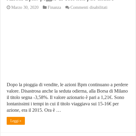
su
Marzo 30, 2020
Finanza
Commenti disabilitati
Azioni
Bpm:
peggio
di
così
non
può
andare
Dopo la pioggia di vendite, le azioni Bpm continuano a perdere
valore. Disastrosa anche la seduta odierna, alla Borsa di Milano
il titolo segna -3,58%. Il valore azionario è pari a 1,21€. Sono
lontanissimi i tempi in cui il titolo viaggiava sui 15-16€ per
azione, era il 2015. Ora è …
Leggi »