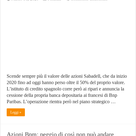
Azioni
Sabadell:
titolo
scende
sotto
i
50
cent
Scende sempre più il valore delle azioni Sabadell, che da inizio
2020 fino ad oggi hanno perso oltre il 50% del proprio valore.
L’istituto di credito spagnolo corre però ai ripari e annuncia la
cessione della propria banca depositaria ai francesi di Bnp
Paribas. L’operazione rientra però nel piano strategico …
Leggi »
Azioni Bpm: peggio di così non può andare