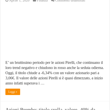
su
Aprile 1, 2020
Finanza
Commenti disabilitati
Azioni
Pirelli:
settore
in
crisi,
il
titolo
ce
la
farà
a
reggere?
E’ un bruttissimo periodo per le azioni Pirelli, che continuano il
loro trend negativo e chiudono in rosso anche la seduta odierna.
Oggi, il titolo chiude a -6,34% con un valore azionario pari a
3,06€. Il valore delle azioni Pirelli si è quasi dimezzato, a inizio
anno infatti superava i …
Leggi »
Azioni Brembo: titolo crolla, valore -40% da