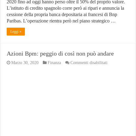
2020 fino ad oggi hanno perso oltre il 50% del proprio valore.
L’istituto di credito spagnolo corre però ai ripari e annuncia la
cessione della propria banca depositaria ai francesi di Bnp
Paribas. L’operazione rientra però nel piano strategico …
Leggi »
Azioni Bpm: peggio di così non può andare
su
Marzo 30, 2020
Finanza
Commenti disabilitati
Azioni
Bpm:
peggio
di
così
non
può
andare