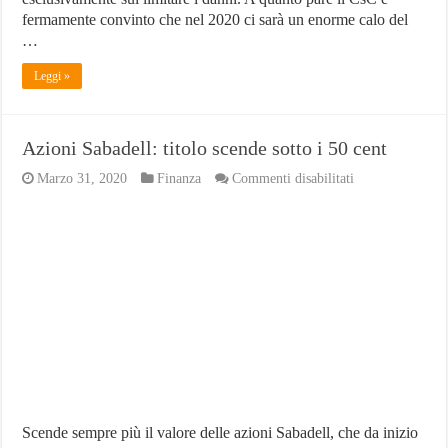
fermamente convinto che nel 2020 ci sarà un enorme calo del
…
Leggi »
Azioni Sabadell: titolo scende sotto i 50 cent
su
Marzo 31, 2020
Finanza
Commenti disabilitati
Azioni
Sabadell:
titolo
scende
sotto
i
50
cent
Scende sempre più il valore delle azioni Sabadell, che da inizio