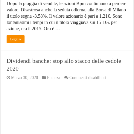
Dopo la pioggia di vendite, le azioni Bpm continuano a perdere
valore. Disastrosa anche la seduta odierna, alla Borsa di Milano
il titolo segna -3,58%. Il valore azionario è pari a 1,21€. Sono
lontanissimi i tempi in cui il titolo viaggiava sui 15-16€ per
azione, era il 2015. Ora è …
Leggi »
Dividendi banche: stop allo stacco delle cedole
2020
su
Marzo 30, 2020
Finanza
Commenti disabilitati
Dividendi
banche:
stop
allo
stacco
delle
cedole
2020