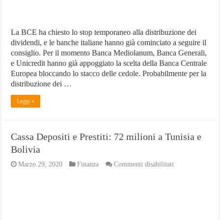
La BCE ha chiesto lo stop temporaneo alla distribuzione dei
dividendi, e le banche italiane hanno già cominciato a seguire il
consiglio. Per il momento Banca Mediolanum, Banca Generali,
e Unicredit hanno già appoggiato la scelta della Banca Centrale
Europea bloccando lo stacco delle cedole. Probabilmente per la
distribuzione dei …
Leggi »
Cassa Depositi e Prestiti: 72 milioni a Tunisia e
Bolivia
su
Marzo 29, 2020
Finanza
Commenti disabilitati
Cassa
Depositi
e
Prestiti:
72
milioni
a