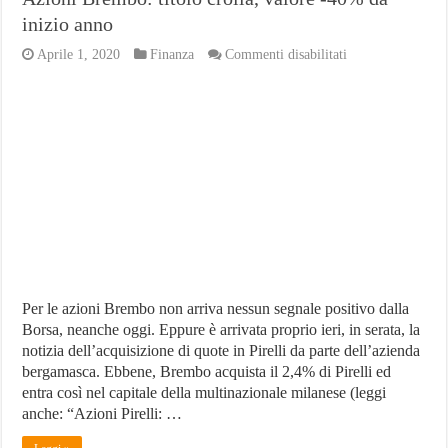
inizio anno
su
Aprile 1, 2020
Finanza
Commenti disabilitati
Azioni
Brembo:
titolo
crolla,
valore
-40%
da
inizio
anno
Per le azioni Brembo non arriva nessun segnale positivo dalla
Borsa, neanche oggi. Eppure è arrivata proprio ieri, in serata, la
notizia dell’acquisizione di quote in Pirelli da parte dell’azienda
bergamasca. Ebbene, Brembo acquista il 2,4% di Pirelli ed
entra così nel capitale della multinazionale milanese (leggi
anche: “Azioni Pirelli: …