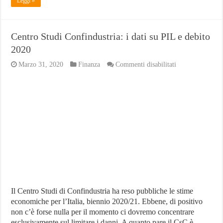
Leggi »
Centro Studi Confindustria: i dati su PIL e debito
2020
su
Marzo 31, 2020
Finanza
Commenti disabilitati
Centro
Studi
Confindustria:
i
dati
su
PIL
e
debito
2020
Il Centro Studi di Confindustria ha reso pubbliche le stime
economiche per l’Italia, biennio 2020/21. Ebbene, di positivo
non c’è forse nulla per il momento ci dovremo concentrare
esclusivamente sul limitare i danni. A quanto pare il CsC è