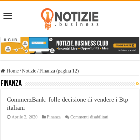
Home
/
Notizie
/
Finanza (pagina 12)
Finanza
CommerzBank: folle decisione di vendere i Btp
italiani
su
Aprile 2, 2020
Finanza
Commenti disabilitati
CommerzBank:
folle
decisione
di