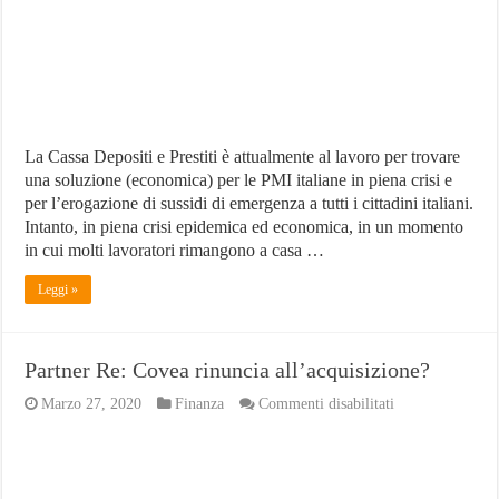
Tunisia
e
Bolivia
La Cassa Depositi e Prestiti è attualmente al lavoro per trovare
una soluzione (economica) per le PMI italiane in piena crisi e
per l’erogazione di sussidi di emergenza a tutti i cittadini italiani.
Intanto, in piena crisi epidemica ed economica, in un momento
in cui molti lavoratori rimangono a casa …
Leggi »
Partner Re: Covea rinuncia all’acquisizione?
su
Marzo 27, 2020
Finanza
Commenti disabilitati
Partner
Re:
Covea
rinuncia
all’acquisizione?