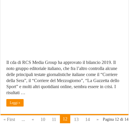
Media
Group:
ricavi
e
utile
in
calo
Il cda di RCS Media Group ha approvato il bilancio 2019. Il
noto gruppo editoriale italiano, che fra l’altro controlla alcune
delle principali testate giornalistiche italiane come il “Corriere
della Sera”, il “Corriere del Mezzogiorno”, “La Gazzetta dello
Sport” e molti altri quotidiani online, sembra essere in crisi. I
risultati …
Leggi »
12
« First
...
«
10
11
13
14
»
Pagina 12 di 14