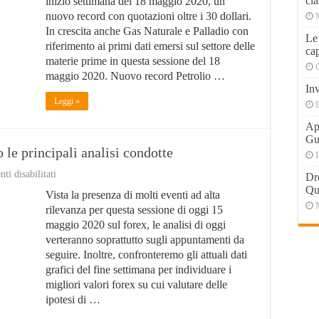
cla
inizio settimana del 18 maggio 2020, un
petrolio
nuovo record con quotazioni oltre i 30 dollari.
con
In crescita anche Gas Naturale e Palladio con
quotazioni
Le
oltre
riferimento ai primi dati emersi sul settore delle
cap
i
materie prime in questa sessione del 18
30
maggio 2020. Nuovo record Petrolio …
dollari
Inv
Leggi »
Apr
Gu
 le principali analisi condotte
su
i disabilitati
Dr
Valori
Qu
Vista la presenza di molti eventi ad alta
forex
fine
rilevanza per questa sessione di oggi 15
settimana,
maggio 2020 sul forex, le analisi di oggi
ecco
verteranno soprattutto sugli appuntamenti da
le
principali
seguire. Inoltre, confronteremo gli attuali dati
analisi
grafici del fine settimana per individuare i
condotte
migliori valori forex su cui valutare delle
ipotesi di …