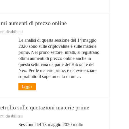
timi aumenti di prezzo online
su
i disabilitati
Bitcoin
Le analisi di questa sessione del 14 maggio
e
Petrolio
2020 sono sulle criptovalute e sulle materie
registrano
prime. Nel primo settore, infatti, si registrano
ottimi
ottimi aumenti di prezzo online anche in
aumenti
di
questa settimana da parte del Bitcoin e del
prezzo
Neo. Per le materie prime, è da evidenziare
online
soprattutto il superamento di un …
Leggi »
petrolio sulle quotazioni materie prime
su
i disabilitati
Nuovo
Sessione del 13 maggio 2020 molto
livello