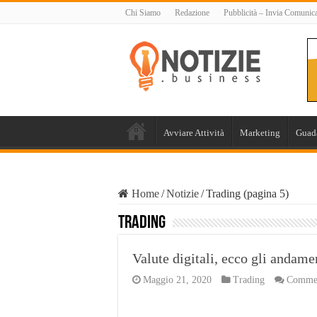
Chi Siamo
Redazione
Pubblicità – Invia Comunic
Avviare Attività
Marketing
Guad
Home
/
Notizie
/
Trading (pagina 5)
Trading
Valute digitali, ecco gli andamen
Maggio 21, 2020
Trading
Comment