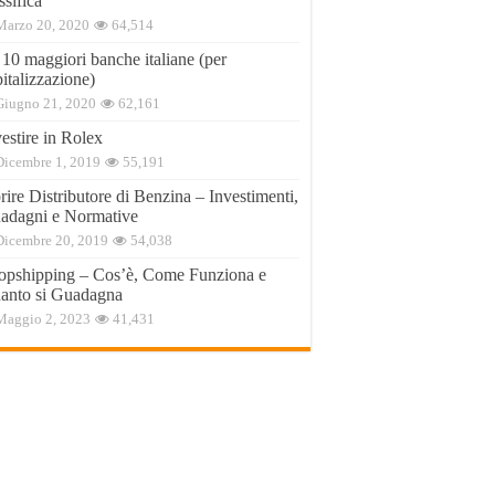
ssifica
Marzo 20, 2020
64,514
 10 maggiori banche italiane (per
italizzazione)
Giugno 21, 2020
62,161
estire in Rolex
Dicembre 1, 2019
55,191
ire Distributore di Benzina – Investimenti,
adagni e Normative
Dicembre 20, 2019
54,038
opshipping – Cos’è, Come Funziona e
anto si Guadagna
Maggio 2, 2023
41,431