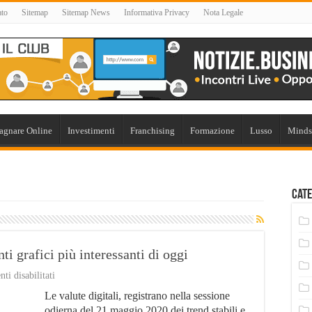
ato
Sitemap
Sitemap News
Informativa Privacy
Nota Legale
agnare Online
Investimenti
Franchising
Formazione
Lusso
Minds
Cate
ti grafici più interessanti di oggi
su
i disabilitati
Valute
Le valute digitali, registrano nella sessione
digitali,
ecco
odierna del 21 maggio 2020 dei trend stabili e