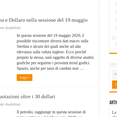
lina e Dollaro nella sessione del 19 maggio
su
i disabilitati
Trend
In questa sessione del 19 maggio 2020, è
grafici
in
possibile riscontrare diversi dati macro sulla
salita
Sterlina e alcuni dei quali anche ad alta
per
rilevanza sulla valuta inglese. Ecco perché
Sterlina
e
proprio la stessa, sarà oggetto di diverse analisi
Dollaro
grafiche per seguirne i prossimi trend grafici.
nella
Spazio, anche per tassi di cambio non …
sessione
del
Leggi »
19
maggio
otazioni oltre i 30 dollari
Arti
su
i disabilitati
Nuovo
Il petrolio, raggiunge in questa sessione di
Le
record
del