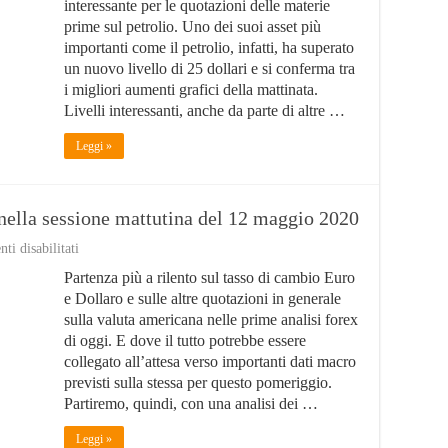
di
interessante per le quotazioni delle materie
25
prime sul petrolio. Uno dei suoi asset più
dollari
importanti come il petrolio, infatti, ha superato
del
petrolio
un nuovo livello di 25 dollari e si conferma tra
sulle
i migliori aumenti grafici della mattinata.
quotazioni
Livelli interessanti, anche da parte di altre …
materie
prime
Leggi »
o nella sessione mattutina del 12 maggio 2020
su
i disabilitati
Analisi
Partenza più a rilento sul tasso di cambio Euro
forex:
Dollaro
e Dollaro e sulle altre quotazioni in generale
a
sulla valuta americana nelle prime analisi forex
rilento
di oggi. E dove il tutto potrebbe essere
nella
sessione
collegato all’attesa verso importanti dati macro
mattutina
previsti sulla stessa per questo pomeriggio.
del
Partiremo, quindi, con una analisi dei …
12
maggio
Leggi »
2020