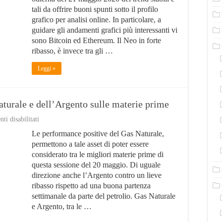
gli
tali da offrire buoni spunti sotto il profilo
andamenti
grafico per analisi online. In particolare, a
grafici
più
guidare gli andamenti grafici più interessanti vi
interessanti
sono Bitcoin ed Ethereum. Il Neo in forte
di
ribasso, è invece tra gli …
oggi
Leggi »
turale e dell’Argento sulle materie prime
su
i disabilitati
Performance
Le performance positive del Gas Naturale,
positive
del
permettono a tale asset di poter essere
Gas
considerato tra le migliori materie prime di
Naturale
questa sessione del 20 maggio. Di uguale
e
dell’Argento
direzione anche l’Argento contro un lieve
sulle
ribasso rispetto ad una buona partenza
materie
settimanale da parte del petrolio. Gas Naturale
prime
e Argento, tra le …