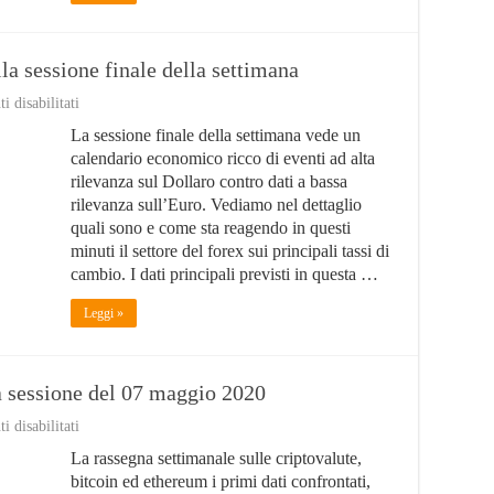
lla sessione finale della settimana
su
 disabilitati
Risultati
La sessione finale della settimana vede un
positivi
sul
calendario economico ricco di eventi ad alta
Dollaro
rilevanza sul Dollaro contro dati a bassa
nella
rilevanza sull’Euro. Vediamo nel dettaglio
sessione
finale
quali sono e come sta reagendo in questi
della
minuti il settore del forex sui principali tassi di
settimana
cambio. I dati principali previsti in questa …
Leggi »
la sessione del 07 maggio 2020
su
 disabilitati
Bitcoin
La rassegna settimanale sulle criptovalute,
oltre
i
bitcoin ed ethereum i primi dati confrontati,