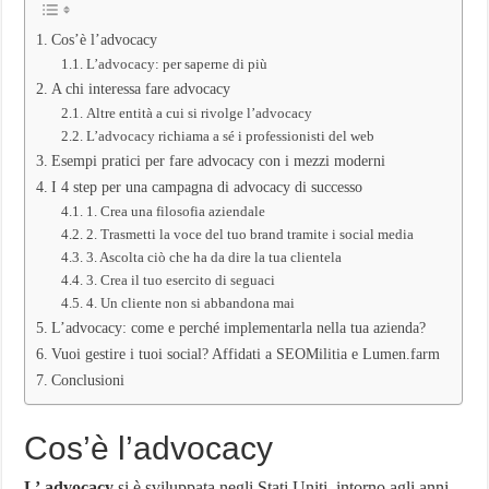
perché
farla,
Cos’è l’advocacy
strategie
L’advocacy: per saperne di più
vincenti
A chi interessa fare advocacy
Altre entità a cui si rivolge l’advocacy
L’advocacy richiama a sé i professionisti del web
Esempi pratici per fare advocacy con i mezzi moderni
I 4 step per una campagna di advocacy di successo
1. Crea una filosofia aziendale
2. Trasmetti la voce del tuo brand tramite i social media
3. Ascolta ciò che ha da dire la tua clientela
3. Crea il tuo esercito di seguaci
4. Un cliente non si abbandona mai
L’advocacy: come e perché implementarla nella tua azienda?
Vuoi gestire i tuoi social? Affidati a SEOMilitia e Lumen.farm
Conclusioni
Cos’è l’advocacy
L’
advocacy
si è sviluppata negli Stati Uniti, intorno agli anni