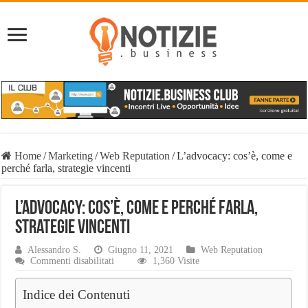
Home
/
Marketing
/
Web Reputation
/
L’advocacy: cos’è, come e
perché farla, strategie vincenti
L’advocacy: cos’è, come e perché farla,
strategie vincenti
Alessandro S.
Giugno 11, 2021
Web Reputation
su
Commenti disabilitati
1,360 Visite
L’advocacy:
cos’è,
Indice dei Contenuti
come
e