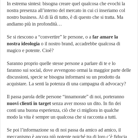
In estrema sintesi: bisogna creare quel qualcosa che evochi la
nostra presenza all’interno del mercato in cui ci inseriamo col
nostro business. Al di là di tutto, è di questo che si tratta. Ma
andiamo più in profondità…
Se si riescono a “convertire” le persone, o a
far amare la
nostra ideologia
o il nostro brand, accadrebbe qualcosa di
magico e potente. Cioè?
Saranno proprio quelle stesse persone a parlare di te e lo
faranno sui social, dove avvengono ormai la maggior parte delle
discussioni, specie se bisogna informarsi su un prodotto da
acquistare. La senti la potenza di una campagna di advocacy?
Il passa parola delle persone “innamorate” di noi, porteranno
nuovi clienti in target
senza aver mosso un dito. In fin dei
conti una buona esperienza, ciò che ci migliora in qualche
modo la vita è sempre un qualcosa che si racconta a tutti.
Se poi l’informazione su di noi passa da amico ad amico, il
meccanismo è ancora più potente poiché tra di loro c’è fiducia