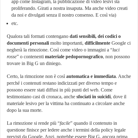
app come Instagram, la pubblicazione di video lesivi sta
proliferando. Girati a nostra insaputa. Ma anche video creati
da noi e divulgati senza il nostro consenso. E così via)
etc.
Qualora tali formati contengano
dati sensibili, dei codici o
documenti personali
molto importanti,
difficilmente
Google ci
negherà la rimozione. Così come video o immagini a “
luci
rosse
” o contenenti
materiale pedopornografico
, non possono
trovare in Big G un diniego.
Certo, la rimozione non è così
automatica e immediata
. Anche
perché i contenuti restano indicizzati per diverso tempo e
possono essere stati diffusi in più punti del web. Come
testimoniano casi di cronaca, anche
sfociati in suicidi
, dove il
materiale lesivo per la vittima ha continuato a circolare anche
dopo la sua morte.
La rimozione si rende più “
facile
” quando il contenuto in
questione finisce per ledere anche i termini della policy legale
previsti da Google. Anzi, potrebbe essere Big G, ancora prima