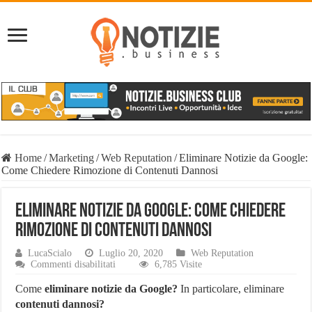
Home
/
Marketing
/
Web Reputation
/
Eliminare Notizie da Google:
Come Chiedere Rimozione di Contenuti Dannosi
Eliminare Notizie da Google: Come Chiedere
Rimozione di Contenuti Dannosi
LucaScialo
Luglio 20, 2020
Web Reputation
su
Commenti disabilitati
6,785 Visite
Eliminare
Notizie
Come
eliminare notizie da Google?
In particolare, eliminare
da
contenuti dannosi?
Google: