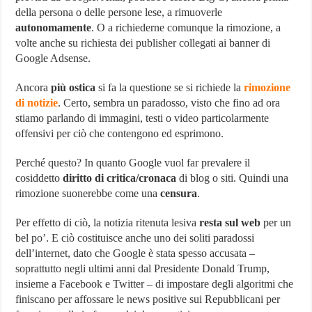
della persona o delle persone lese, a rimuoverle
autonomamente
. O a richiederne comunque la rimozione, a
volte anche su richiesta dei publisher collegati ai banner di
Google Adsense.
Ancora
più ostica
si fa la questione se si richiede la
rimozione
di notizie
. Certo, sembra un paradosso, visto che fino ad ora
stiamo parlando di immagini, testi o video particolarmente
offensivi per ciò che contengono ed esprimono.
Perché questo? In quanto Google vuol far prevalere il
cosiddetto
diritto di critica/cronaca
di blog o siti. Quindi una
rimozione suonerebbe come una
censura
.
Per effetto di ciò, la notizia ritenuta lesiva
resta sul web
per un
bel po’. E ciò costituisce anche uno dei soliti paradossi
dell’internet, dato che Google è stata spesso accusata –
soprattutto negli ultimi anni dal Presidente Donald Trump,
insieme a Facebook e Twitter – di impostare degli algoritmi che
finiscano per affossare le news positive sui Repubblicani per