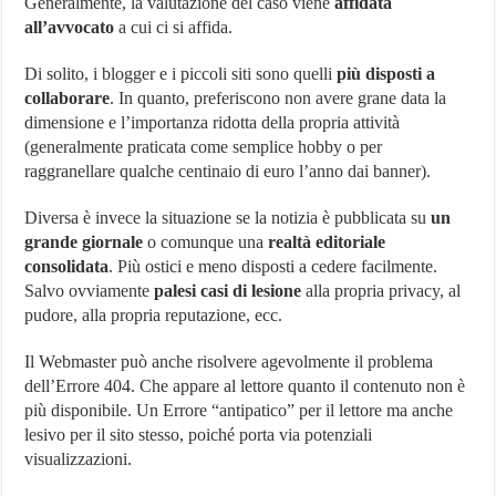
Generalmente, la valutazione del caso viene
affidata
all’avvocato
a cui ci si affida.
Di solito, i blogger e i piccoli siti sono quelli
più disposti a
collaborare
. In quanto, preferiscono non avere grane data la
dimensione e l’importanza ridotta della propria attività
(generalmente praticata come semplice hobby o per
raggranellare qualche centinaio di euro l’anno dai banner).
Diversa è invece la situazione se la notizia è pubblicata su
un
grande giornale
o comunque una
realtà editoriale
consolidata
. Più ostici e meno disposti a cedere facilmente.
Salvo ovviamente
palesi casi di lesione
alla propria privacy, al
pudore, alla propria reputazione, ecc.
Il Webmaster può anche risolvere agevolmente il problema
dell’Errore 404. Che appare al lettore quanto il contenuto non è
più disponibile. Un Errore “antipatico” per il lettore ma anche
lesivo per il sito stesso, poiché porta via potenziali
visualizzazioni.