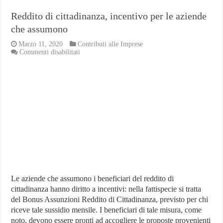
Reddito di cittadinanza, incentivo per le aziende
che assumono
Marzo 11, 2020
Contributi alle Imprese
su
Commenti disabilitati
Reddito
di
cittadinanza,
incentivo
per
le
aziende
che
assumono
Le aziende che assumono i beneficiari del reddito di
cittadinanza hanno diritto a incentivi: nella fattispecie si tratta
del Bonus Assunzioni Reddito di Cittadinanza, previsto per chi
riceve tale sussidio mensile. I beneficiari di tale misura, come
noto, devono essere pronti ad accogliere le proposte provenienti