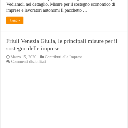
Vediamoli nel dettaglio. Misure per il sostegno economico di
imprese e lavoratori autonomi Il pacchetto …
Leggi »
Friuli Venezia Giulia, le principali misure per il
sostegno delle imprese
Marzo 15, 2020
Contributi alle Imprese
su
Commenti disabilitati
Friuli
Venezia
Giulia,
le
principali
misure
per
il
sostegno
delle
imprese