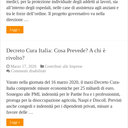
medici, per la protezione individuale degli addetti ai lavori, sia
all’interno degli ospedali, nelle case di assistenza agli anziani e
tra le forze dell’ordine. Il progetto governativo va nella
direzione …
Leggi »
Decreto Cura Italia: Cosa Prevede? A chi è
rivolto?
Marzo 17, 2020
Contributi alle Imprese
su
Commenti disabilitati
Decreto
Cura
Varato nella giornata del 16 marzo 2020, il maxi-Decreto Cura-
Italia:
Italia comprende misure economiche per 25 miliardi di euro.
Cosa
Prevede?
Sostegno alle PMI, indennità per le Partite Iva e i professionisti,
A
proroga per la disoccupazione agricola, Naspi e Discoll. Previsti
chi
anche congedi e indennità per i dipendenti privati, misure a
è
favore delle …
rivolto?
Leggi »