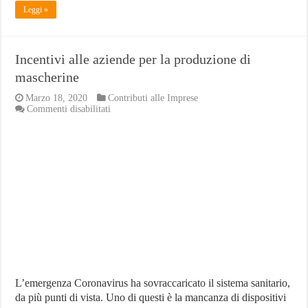
Leggi »
Incentivi alle aziende per la produzione di
mascherine
Marzo 18, 2020
Contributi alle Imprese
su
Commenti disabilitati
Incentivi
alle
aziende
per
la
produzione
di
mascherine
L’emergenza Coronavirus ha sovraccaricato il sistema sanitario,
da più punti di vista. Uno di questi è la mancanza di dispositivi