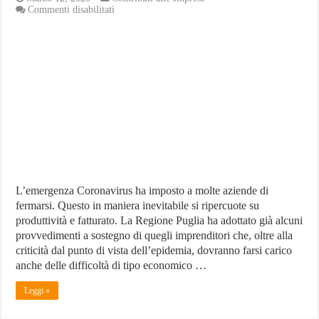
su
Commenti disabilitati
Puglia,
provvedimenti
e
incentivi
per
le
imprese
bloccate
dal
Coronavirus
L’emergenza Coronavirus ha imposto a molte aziende di
fermarsi. Questo in maniera inevitabile si ripercuote su
produttività e fatturato. La Regione Puglia ha adottato già alcuni
provvedimenti a sostegno di quegli imprenditori che, oltre alla
criticità dal punto di vista dell’epidemia, dovranno farsi carico
anche delle difficoltà di tipo economico …
Leggi »