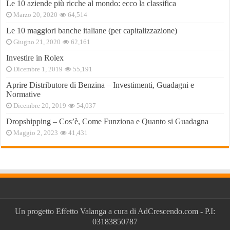
Le 10 aziende più ricche al mondo: ecco la classifica
Marzo 20, 2020
64,514
Le 10 maggiori banche italiane (per capitalizzazione)
Giugno 21, 2020
62,161
Investire in Rolex
Dicembre 1, 2019
55,191
Aprire Distributore di Benzina – Investimenti, Guadagni e
Normative
Dicembre 20, 2019
54,037
Dropshipping – Cos’è, Come Funziona e Quanto si Guadagna
Maggio 2, 2023
41,431
Un progetto
Effetto Valanga
a cura di
AdCrescendo.com
- P.I:
03183850787