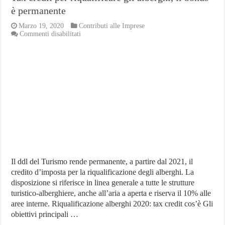
è permanente
Marzo 19, 2020
Contributi alle Imprese
su
Commenti disabilitati
Tax
credit
per
riqualificare
gli
alberghi,
il
bonus
è
permanente
Il ddl del Turismo rende permanente, a partire dal 2021, il
credito d’imposta per la riqualificazione degli alberghi. La
disposizione si riferisce in linea generale a tutte le strutture
turistico-alberghiere, anche all’aria a aperta e riserva il 10% alle
aree interne. Riqualificazione alberghi 2020: tax credit cos’è Gli
obiettivi principali …