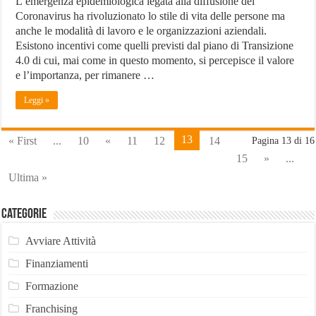
L’emergenza epidemiologica legata alla diffusione del
Coronavirus ha rivoluzionato lo stile di vita delle persone ma
anche le modalità di lavoro e le organizzazioni aziendali.
Esistono incentivi come quelli previsti dal piano di Transizione
4.0 di cui, mai come in questo momento, si percepisce il valore
e l’importanza, per rimanere …
Leggi »
13
« First
...
10
«
11
12
14
Pagina 13 di 16
15
»
...
Ultima »
Categorie
Avviare Attività
Finanziamenti
Formazione
Franchising