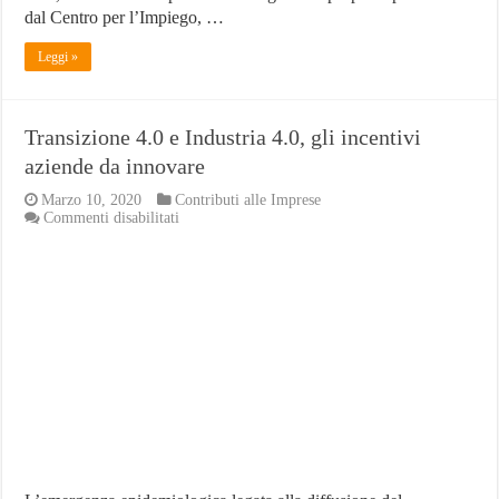
dal Centro per l’Impiego, …
Leggi »
Transizione 4.0 e Industria 4.0, gli incentivi
aziende da innovare
Marzo 10, 2020
Contributi alle Imprese
su
Commenti disabilitati
Transizione
4.0
e
Industria
4.0,
gli
incentivi
aziende
da
innovare