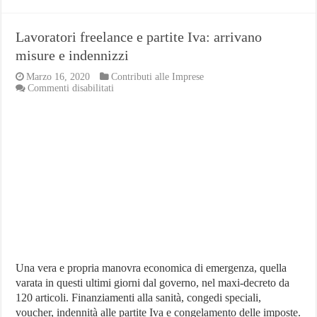
Lavoratori freelance e partite Iva: arrivano
misure e indennizzi
Marzo 16, 2020
Contributi alle Imprese
su
Commenti disabilitati
Lavoratori
freelance
e
partite
Iva:
arrivano
misure
e
indennizzi
Una vera e propria manovra economica di emergenza, quella
varata in questi ultimi giorni dal governo, nel maxi-decreto da
120 articoli. Finanziamenti alla sanità, congedi speciali,
voucher, indennità alle partite Iva e congelamento delle imposte.