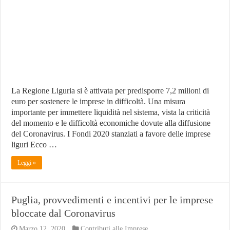
per
le
imprese
La Regione Liguria si è attivata per predisporre 7,2 milioni di
euro per sostenere le imprese in difficoltà. Una misura
importante per immettere liquidità nel sistema, vista la criticità
del momento e le difficoltà economiche dovute alla diffusione
del Coronavirus. I Fondi 2020 stanziati a favore delle imprese
liguri Ecco …
Leggi »
Puglia, provvedimenti e incentivi per le imprese
bloccate dal Coronavirus
Marzo 12, 2020
Contributi alle Imprese