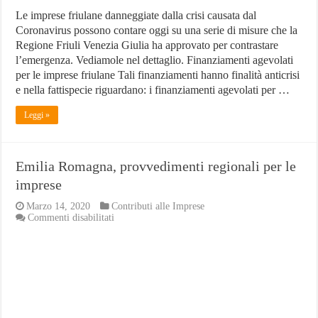
Le imprese friulane danneggiate dalla crisi causata dal
Coronavirus possono contare oggi su una serie di misure che la
Regione Friuli Venezia Giulia ha approvato per contrastare
l’emergenza. Vediamole nel dettaglio. Finanziamenti agevolati
per le imprese friulane Tali finanziamenti hanno finalità anticrisi
e nella fattispecie riguardano: i finanziamenti agevolati per …
Leggi »
Emilia Romagna, provvedimenti regionali per le
imprese
Marzo 14, 2020
Contributi alle Imprese
su
Commenti disabilitati
Emilia
Romagna,
provvedimenti
regionali
per
le
imprese