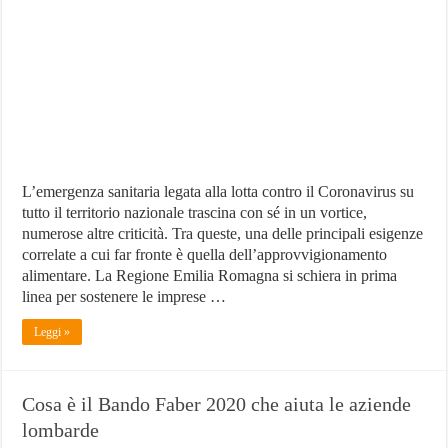
sostegno
della
Regione
Emilia-
Romagna
per
il
Coronavirus
L’emergenza sanitaria legata alla lotta contro il Coronavirus su
tutto il territorio nazionale trascina con sé in un vortice,
numerose altre criticità. Tra queste, una delle principali esigenze
correlate a cui far fronte è quella dell’approvvigionamento
alimentare. La Regione Emilia Romagna si schiera in prima
linea per sostenere le imprese …
Leggi »
Cosa è il Bando Faber 2020 che aiuta le aziende
lombarde