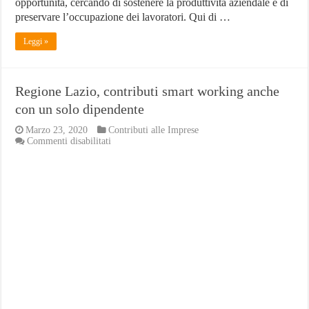
opportunità, cercando di sostenere la produttività aziendale e di
preservare l’occupazione dei lavoratori. Qui di …
Leggi »
Regione Lazio, contributi smart working anche
con un solo dipendente
Marzo 23, 2020
Contributi alle Imprese
su
Commenti disabilitati
Regione
Lazio,
contributi
smart
working
anche
con
un
solo
dipendente