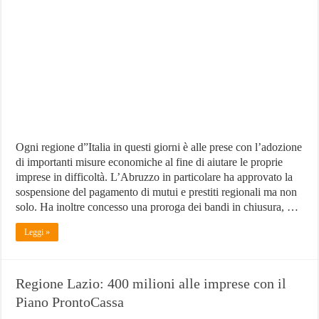
mutui
e
proroga
bandi
per
le
imprese
Ogni regione d”Italia in questi giorni è alle prese con l’adozione
di importanti misure economiche al fine di aiutare le proprie
imprese in difficoltà. L’Abruzzo in particolare ha approvato la
sospensione del pagamento di mutui e prestiti regionali ma non
solo. Ha inoltre concesso una proroga dei bandi in chiusura, …
Leggi »
Regione Lazio: 400 milioni alle imprese con il
Piano ProntoCassa