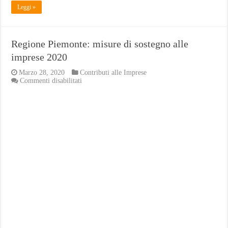
Leggi »
Regione Piemonte: misure di sostegno alle
imprese 2020
Marzo 28, 2020
Contributi alle Imprese
su
Commenti disabilitati
Regione
Piemonte:
misure
di
sostegno
alle
imprese
2020