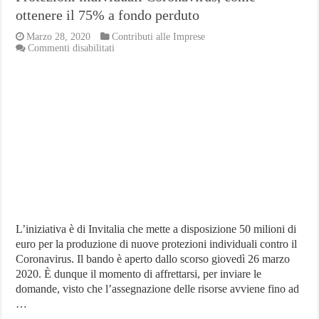
ottenere il 75% a fondo perduto
Marzo 28, 2020
Contributi alle Imprese
su
Commenti disabilitati
Protezioni
individuali
Coronavirus,
come
ottenere
il
75%
a
fondo
perduto
L’iniziativa è di Invitalia che mette a disposizione 50 milioni di
euro per la produzione di nuove protezioni individuali contro il
Coronavirus. Il bando è aperto dallo scorso giovedì 26 marzo
2020. È dunque il momento di affrettarsi, per inviare le
domande, visto che l’assegnazione delle risorse avviene fino ad
…