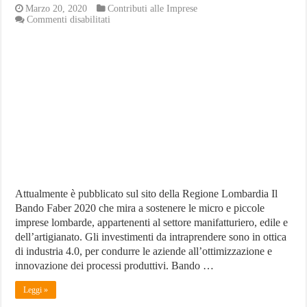
Marzo 20, 2020
Contributi alle Imprese
su
Commenti disabilitati
Cosa
è
il
Bando
Faber
2020
che
aiuta
le
aziende
lombarde
Attualmente è pubblicato sul sito della Regione Lombardia Il
Bando Faber 2020 che mira a sostenere le micro e piccole
imprese lombarde, appartenenti al settore manifatturiero, edile e
dell’artigianato. Gli investimenti da intraprendere sono in ottica
di industria 4.0, per condurre le aziende all’ottimizzazione e
innovazione dei processi produttivi. Bando …
Leggi »