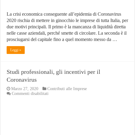
La crisi economica conseguente all’epidemia di Coronavirus
2020 rischia di mettere in ginocchio le imprese di tutta Italia, per
due motivi principali. Il primo è la mancanza di liquidità diretta
nelle casse aziendali, perché smette di circolare. La seconda è il
prosciugarsi del capitale fino a quel momento messo da …
Leggi »
Studi professionali, gli incentivi per il
Coronavirus
Marzo 27, 2020
Contributi alle Imprese
su
Commenti disabilitati
Studi
professionali,
gli
incentivi
per
il
Coronavirus