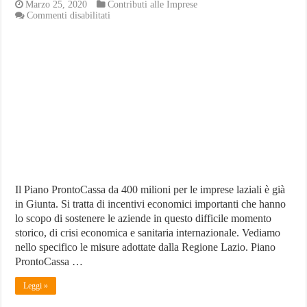
Marzo 25, 2020
Contributi alle Imprese
su
Commenti disabilitati
Regione
Lazio:
400
milioni
alle
imprese
con
il
Piano
ProntoCassa
Il Piano ProntoCassa da 400 milioni per le imprese laziali è già
in Giunta. Si tratta di incentivi economici importanti che hanno
lo scopo di sostenere le aziende in questo difficile momento
storico, di crisi economica e sanitaria internazionale. Vediamo
nello specifico le misure adottate dalla Regione Lazio. Piano
ProntoCassa …
Leggi »