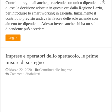
Contributi regionali anche per aziende con unico dipendente. È
questa la decisione adottata in queste ore dalla Regione Lazio,
per introdurre lo smart working in azienda. Inizialmente il
contributo previsto andava in favore delle sole aziende con
almeno tre dipendenti. Adesso invece anche chi ha un solo
dipendente può accedere …
Leggi »
Imprese e operatori dello spettacolo, le prime
misure di sostegno
Marzo 22, 2020
Contributi alle Imprese
su
Commenti disabilitati
Imprese
e
operatori
dello
spettacolo,
le
prime
misure
di