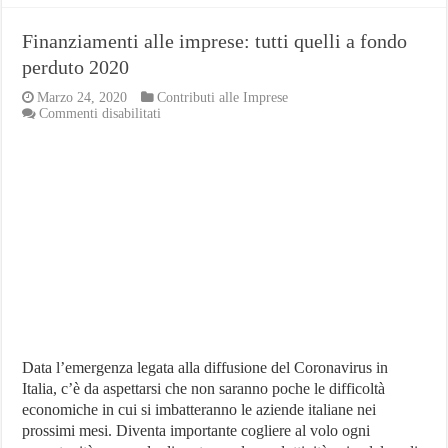
Finanziamenti alle imprese: tutti quelli a fondo
perduto 2020
Marzo 24, 2020
Contributi alle Imprese
su
Commenti disabilitati
Finanziamenti
alle
imprese:
tutti
quelli
a
fondo
perduto
2020
Data l’emergenza legata alla diffusione del Coronavirus in
Italia, c’è da aspettarsi che non saranno poche le difficoltà
economiche in cui si imbatteranno le aziende italiane nei
prossimi mesi. Diventa importante cogliere al volo ogni