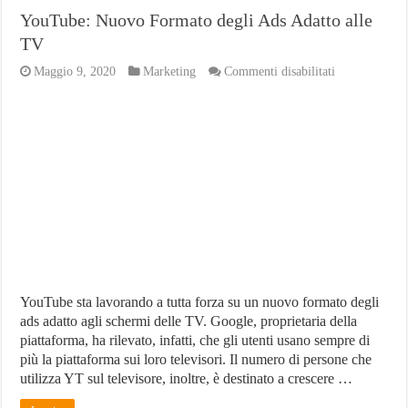
YouTube: Nuovo Formato degli Ads Adatto alle
TV
su
Maggio 9, 2020
Marketing
Commenti disabilitati
YouTube:
Nuovo
Formato
degli
Ads
Adatto
alle
TV
YouTube sta lavorando a tutta forza su un nuovo formato degli
ads adatto agli schermi delle TV. Google, proprietaria della
piattaforma, ha rilevato, infatti, che gli utenti usano sempre di
più la piattaforma sui loro televisori. Il numero di persone che
utilizza YT sul televisore, inoltre, è destinato a crescere …