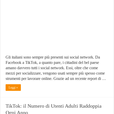
Ecco
i
Social
che
Usano
di
Più
Gli italiani sono sempre più presenti sui social network. Da
Facebook a TikTok, a quanto pare, i cittadini del bel paese
amano davvero tutti i social network. Essi, oltre che come
mezzi per socializzare, vengono usati sempre più spesso come
strumenti per lavorare online. Grazie ad un recente report di …
Leggi »
TikTok: il Numero di Utenti Adulti Raddoppia
Ogni Anno