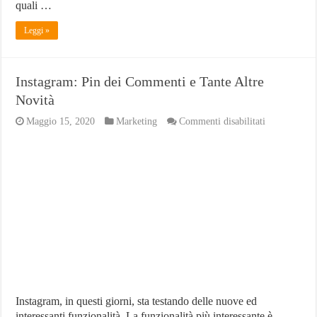
quali …
Leggi »
Instagram: Pin dei Commenti e Tante Altre
Novità
su
Maggio 15, 2020
Marketing
Commenti disabilitati
Instagram:
Pin
dei
Commenti
e
Tante
Altre
Novità
Instagram, in questi giorni, sta testando delle nuove ed
interessanti funzionalità. La funzionalità più interessante è