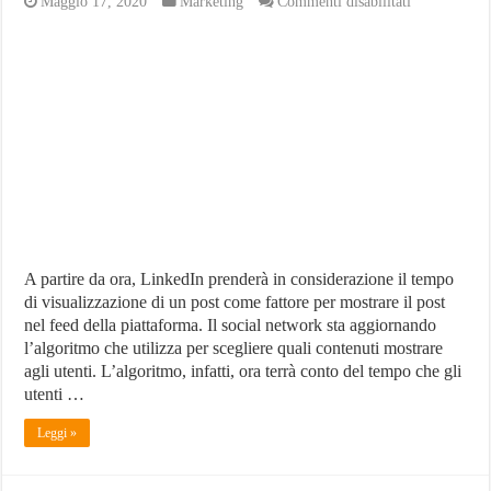
su
Maggio 17, 2020
Marketing
Commenti disabilitati
LinkedIn:
Ora
il
Tempo
di
Visualizzazi
dei
Post
Influisce
sul
Ranking
A partire da ora, LinkedIn prenderà in considerazione il tempo
di visualizzazione di un post come fattore per mostrare il post
nel feed della piattaforma. Il social network sta aggiornando
l’algoritmo che utilizza per scegliere quali contenuti mostrare
agli utenti. L’algoritmo, infatti, ora terrà conto del tempo che gli
utenti …
Leggi »