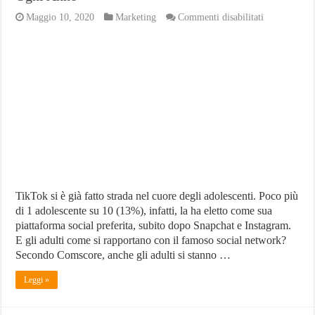
su
Maggio 10, 2020
Marketing
Commenti disabilitati
TikTok:
il
Numero
di
Utenti
Adulti
Raddoppia
Ogni
Anno
TikTok si è già fatto strada nel cuore degli adolescenti. Poco più
di 1 adolescente su 10 (13%), infatti, la ha eletto come sua
piattaforma social preferita, subito dopo Snapchat e Instagram.
E gli adulti come si rapportano con il famoso social network?
Secondo Comscore, anche gli adulti si stanno …
Leggi »