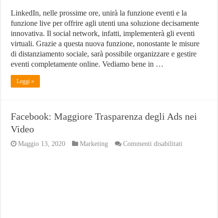
LinkedIn, nelle prossime ore, unirà la funzione eventi e la
funzione live per offrire agli utenti una soluzione decisamente
innovativa. Il social network, infatti, implementerà gli eventi
virtuali. Grazie a questa nuova funzione, nonostante le misure
di distanziamento sociale, sarà possibile organizzare e gestire
eventi completamente online. Vediamo bene in …
Leggi »
Facebook: Maggiore Trasparenza degli Ads nei
Video
su
Maggio 13, 2020
Marketing
Commenti disabilitati
Facebook:
Maggiore
Trasparenza
degli
Ads
nei
Video