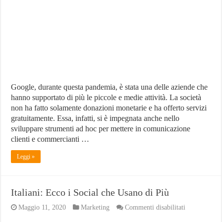
Arrivo
Link
a
Pagine
Donazioni
e
Gift
Card
Google, durante questa pandemia, è stata una delle aziende che
hanno supportato di più le piccole e medie attività. La società
non ha fatto solamente donazioni monetarie e ha offerto servizi
gratuitamente. Essa, infatti, si è impegnata anche nello
sviluppare strumenti ad hoc per mettere in comunicazione
clienti e commercianti …
Leggi »
Italiani: Ecco i Social che Usano di Più
su
Maggio 11, 2020
Marketing
Commenti disabilitati
Italiani: