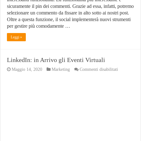
sicuramente il pin dei commenti. Grazie ad essa, infatti, potremo
selezionare un commento da fissare in alto sotto ai nostri post.
Oltre a questa funzione, il social implementerà nuovi strumenti
per gestire più comodamente …
Leggi »
LinkedIn: in Arrivo gli Eventi Virtuali
su
Maggio 14, 2020
Marketing
Commenti disabilitati
LinkedIn:
in
Arrivo
gli
Eventi
Virtuali