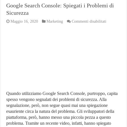
Google Search Console: Spiegati i Problemi di
Sicurezza
su
Maggio 16, 2020
Marketing
Commenti disabilitati
Google
Search
Console:
Spiegati
i
Problemi
di
Sicurezza
Quando utilizziamo Google Search Console, purtroppo, capita
spesso vengono segnalati dei problemi di sicurezza. Alla
segnalazione, però, non segue quasi mai una spiegazione
esauriente circa la natura del problema. Gli sviluppatori della
piattaforma, però, hanno messo una piccola pezza a questo
problema. Tramite un recente video, infatti, hanno spiegato