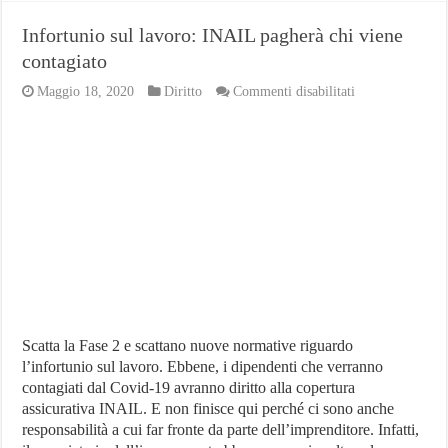
Infortunio sul lavoro: INAIL pagherà chi viene
contagiato
su
Maggio 18, 2020
Diritto
Commenti disabilitati
Infortunio
sul
lavoro:
INAIL
pagherà
chi
viene
contagiato
Scatta la Fase 2 e scattano nuove normative riguardo
l’infortunio sul lavoro. Ebbene, i dipendenti che verranno
contagiati dal Covid-19 avranno diritto alla copertura
assicurativa INAIL. E non finisce qui perché ci sono anche
responsabilità a cui far fronte da parte dell’imprenditore. Infatti,