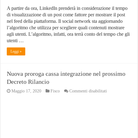
A partire da ora, LinkedIn prenderà in considerazione il tempo
di visualizzazione di un post come fattore per mostrare il post
nel feed della piattaforma. Il social network sta aggiornando
l’algoritmo che utilizza per scegliere quali contenuti mostrare
agli utenti. L’algoritmo, infatti, ora terrà conto del tempo che gli
utenti …
Leggi »
Nuova proroga cassa integrazione nel prossimo
Decreto Rilancio
su
Maggio 17, 2020
Fisco
Commenti disabilitati
Nuova
proroga
cassa
integrazione
nel
prossimo
Decreto
Rilancio