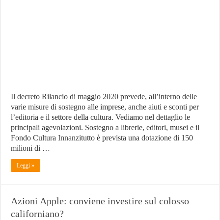
tutti
gli
sconti
del
decreto
Rilancio
Il decreto Rilancio di maggio 2020 prevede, all’interno delle
varie misure di sostegno alle imprese, anche aiuti e sconti per
l’editoria e il settore della cultura. Vediamo nel dettaglio le
principali agevolazioni. Sostegno a librerie, editori, musei e il
Fondo Cultura Innanzitutto è prevista una dotazione di 150
milioni di …
Leggi »
Azioni Apple: conviene investire sul colosso
californiano?