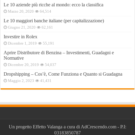
Le 10 aziende più ricche al mondo: ecco la classifica
Marzo 20, 2020
64,514
Le 10 maggiori banche italiane (per capitalizzazione)
Giugno 21, 2020
62,161
Investire in Rolex
Dicembre 1, 2019
55,191
Aprire Distributore di Benzina – Investimenti, Guadagni e
Normative
Dicembre 20, 2019
54,037
Dropshipping – Cos’è, Come Funziona e Quanto si Guadagna
Maggio 2, 2023
41,431
Un progetto
Effetto Valanga
a cura di
AdCrescendo.com
- P.I:
03183850787