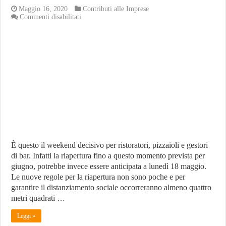
Maggio 16, 2020
Contributi alle Imprese
su
Commenti disabilitati
Coronavirus:
Bar
e
ristoranti,
gli
aiuti
da
richiedere
per
l’imminente
riapertura
È questo il weekend decisivo per ristoratori, pizzaioli e gestori
di bar. Infatti la riapertura fino a questo momento prevista per
giugno, potrebbe invece essere anticipata a lunedì 18 maggio.
Le nuove regole per la riapertura non sono poche e per
garantire il distanziamento sociale occorreranno almeno quattro
metri quadrati …
Leggi »