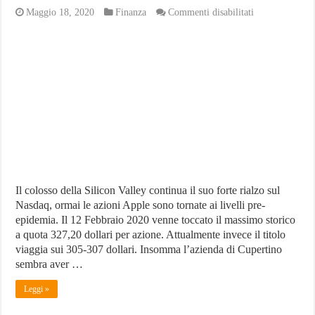
su
Maggio 18, 2020
Finanza
Commenti disabilitati
Azioni
Apple:
conviene
investire
sul
colosso
californiano?
Il colosso della Silicon Valley continua il suo forte rialzo sul
Nasdaq, ormai le azioni Apple sono tornate ai livelli pre-
epidemia. Il 12 Febbraio 2020 venne toccato il massimo storico
a quota 327,20 dollari per azione. Attualmente invece il titolo
viaggia sui 305-307 dollari. Insomma l’azienda di Cupertino
sembra aver …
Leggi »