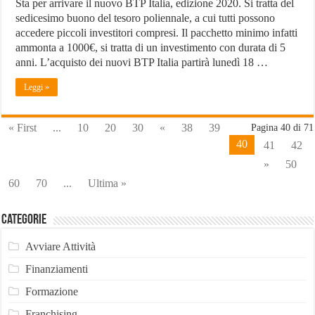
Sta per arrivare il nuovo BTP Italia, edizione 2020. Si tratta del
sedicesimo buono del tesoro poliennale, a cui tutti possono
accedere piccoli investitori compresi. Il pacchetto minimo infatti
ammonta a 1000€, si tratta di un investimento con durata di 5
anni. L’acquisto dei nuovi BTP Italia partirà lunedì 18 …
Leggi »
« First
...
10
20
30
«
38
39
Pagina 40 di 71
40
41
42
»
50
60
70
...
Ultima »
Categorie
Avviare Attività
Finanziamenti
Formazione
Franchising