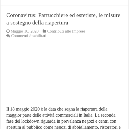
Coronavirus: Parrucchiere ed estetiste, le misure
a sostegno della riapertura
Maggio 16, 2020
Contributi alle Imprese
su
Commenti disabilitati
Coronavirus:
Parrucchiere
ed
estetiste,
le
misure
a
sostegno
della
riapertura
Il 18 maggio 2020 è la data che segna la riapertura della
maggior parte delle attività commerciali in Italia. La seconda
fase del lockdown riguarda in prevalenza negozi e centri con
apertura al pubblico come negozi di abbigliamento, ristoratori e