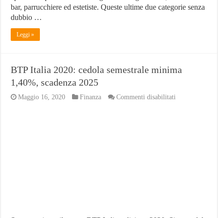
bar, parrucchiere ed estetiste. Queste ultime due categorie senza
dubbio …
Leggi »
BTP Italia 2020: cedola semestrale minima
1,40%, scadenza 2025
su
Maggio 16, 2020
Finanza
Commenti disabilitati
BTP
Italia
2020:
cedola
semestrale
minima
1,40%,
scadenza
2025