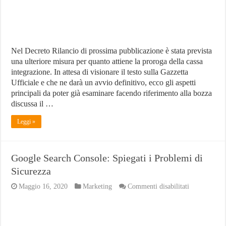
Nel Decreto Rilancio di prossima pubblicazione è stata prevista
una ulteriore misura per quanto attiene la proroga della cassa
integrazione. In attesa di visionare il testo sulla Gazzetta
Ufficiale e che ne darà un avvio definitivo, ecco gli aspetti
principali da poter già esaminare facendo riferimento alla bozza
discussa il …
Leggi »
Google Search Console: Spiegati i Problemi di
Sicurezza
su
Maggio 16, 2020
Marketing
Commenti disabilitati
Google
Search
Console:
Spiegati