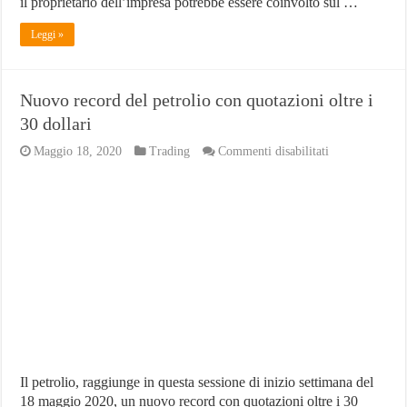
il proprietario dell’impresa potrebbe essere coinvolto sul …
Leggi »
Nuovo record del petrolio con quotazioni oltre i
30 dollari
su
Maggio 18, 2020
Trading
Commenti disabilitati
Nuovo
record
del
petrolio
con
quotazioni
oltre
i
30
dollari
Il petrolio, raggiunge in questa sessione di inizio settimana del
18 maggio 2020, un nuovo record con quotazioni oltre i 30