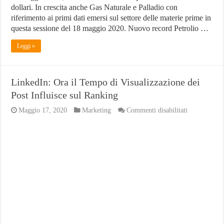
dollari. In crescita anche Gas Naturale e Palladio con
riferimento ai primi dati emersi sul settore delle materie prime in
questa sessione del 18 maggio 2020. Nuovo record Petrolio …
Leggi »
LinkedIn: Ora il Tempo di Visualizzazione dei
Post Influisce sul Ranking
su
Maggio 17, 2020
Marketing
Commenti disabilitati
LinkedIn:
Ora
il
Tempo
di
Visualizzazi
dei
Post
Influisce
sul
Ranking