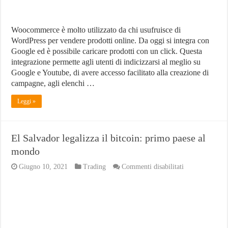
Woocommerce è molto utilizzato da chi usufruisce di
WordPress per vendere prodotti online. Da oggi si integra con
Google ed è possibile caricare prodotti con un click. Questa
integrazione permette agli utenti di indicizzarsi al meglio su
Google e Youtube, di avere accesso facilitato alla creazione di
campagne, agli elenchi …
Leggi »
El Salvador legalizza il bitcoin: primo paese al
mondo
su
Giugno 10, 2021
Trading
Commenti disabilitati
El
Salvador
legalizza
il
bitcoin:
primo
paese