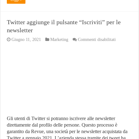
Twitter aggiunge il pulsante “Iscriviti” per le
newsletter
su
Giugno 11, 2021
Marketing
Commenti disabilitati
Twitter
aggiunge
il
pulsante
“Iscriviti”
per
le
newsletter
Gli utenti di Twitter si potranno iscrivere alle newsletter
direttamente dal profilo delle persone. Questo processo è
garantito da Revue, una società per le newsletter acquistata da
Twitter a gennaio 2021. L’azienda stessa tramite dei tweet ha