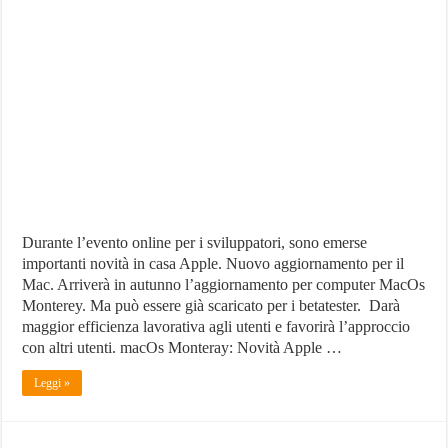
Nuovo
aggiornamento
Mac
2021:
tutte
le
novità
Durante l’evento online per i sviluppatori, sono emerse
importanti novità in casa Apple. Nuovo aggiornamento per il
Mac. Arriverà in autunno l’aggiornamento per computer MacOs
Monterey. Ma può essere già scaricato per i betatester. Darà
maggior efficienza lavorativa agli utenti e favorirà l’approccio
con altri utenti. macOs Monteray: Novità Apple …
Leggi »