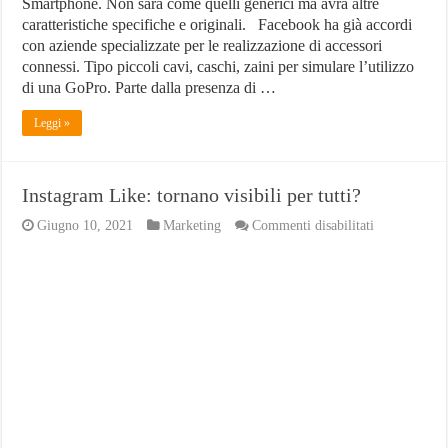
Smartphone. Non sarà come quelli generici ma avrà altre
caratteristiche specifiche e originali. Facebook ha già accordi
con aziende specializzate per le realizzazione di accessori
connessi. Tipo piccoli cavi, caschi, zaini per simulare l’utilizzo
di una GoPro. Parte dalla presenza di …
Leggi »
Instagram Like: tornano visibili per tutti?
su
Giugno 10, 2021
Marketing
Commenti disabilitati
Instagram
Like:
tornano
visibili
per
tutti?