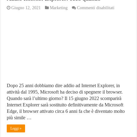
su
Giugno 12, 2021
Marketing
Commenti disabilitati
Addio
Internet
Explorer:
ecco
quando
Dopo 25 anni dobbiamo dire addio ad Internet Explorer, in
attività dal 1995, Microsoft ha deciso di spegnere il browser.
Quando sarà l’ultimo giorno? Il 15 giugno 2022 scomparirà
Internet Explorer sarà sostituito definitivamente da Microsoft
Edge, il browser attivato circa 6 anni fa che è diventato molto
più simile …
Leggi »