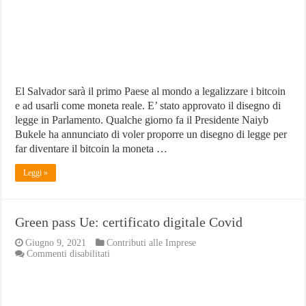
al
mondo
El Salvador sarà il primo Paese al mondo a legalizzare i bitcoin
e ad usarli come moneta reale. E’ stato approvato il disegno di
legge in Parlamento. Qualche giorno fa il Presidente Naiyb
Bukele ha annunciato di voler proporre un disegno di legge per
far diventare il bitcoin la moneta …
Leggi »
Green pass Ue: certificato digitale Covid
Giugno 9, 2021
Contributi alle Imprese
su
Commenti disabilitati
Green
pass
Ue:
certificato