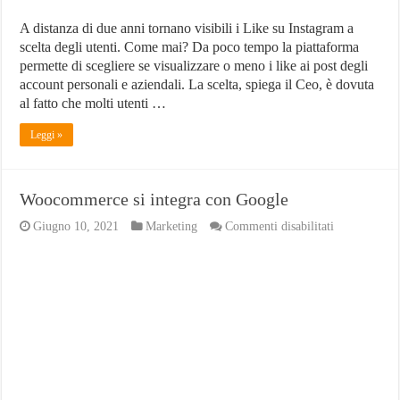
A distanza di due anni tornano visibili i Like su Instagram a
scelta degli utenti. Come mai? Da poco tempo la piattaforma
permette di scegliere se visualizzare o meno i like ai post degli
account personali e aziendali. La scelta, spiega il Ceo, è dovuta
al fatto che molti utenti …
Leggi »
Woocommerce si integra con Google
su
Giugno 10, 2021
Marketing
Commenti disabilitati
Woocommer
si
integra
con
Google