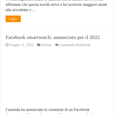
affermato che questa novità serve a far iscrivere maggiori utenti
alla newsletter e …
Leggi »
Facebook smartwatch: annunciato per il 2022
su
Giugno 11, 2021
Notizie
Commenti disabilitati
Facebook
smartwatch:
annunciato
per
il
2022
l’azienda ha annunciato la creazione di un Facebook