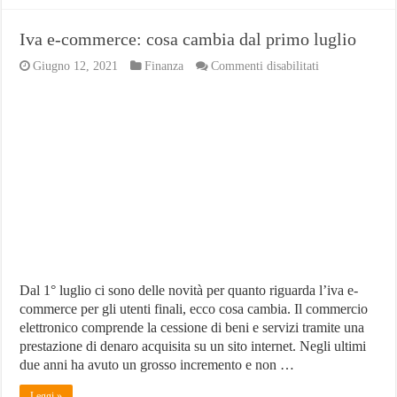
Iva e-commerce: cosa cambia dal primo luglio
su
Giugno 12, 2021
Finanza
Commenti disabilitati
Iva
e-
commerce:
cosa
cambia
dal
primo
luglio
Dal 1° luglio ci sono delle novità per quanto riguarda l’iva e-
commerce per gli utenti finali, ecco cosa cambia. Il commercio
elettronico comprende la cessione di beni e servizi tramite una
prestazione di denaro acquisita su un sito internet. Negli ultimi
due anni ha avuto un grosso incremento e non …
Leggi »