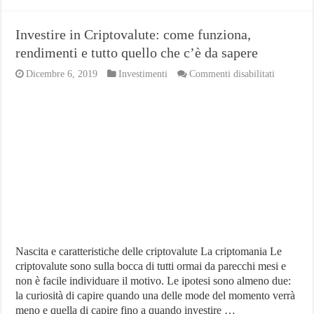
Investire in Criptovalute: come funziona,
rendimenti e tutto quello che c’è da sapere
su
Dicembre 6, 2019
Investimenti
Commenti disabilitati
Investire
in
Criptoval
come
funziona,
rendiment
e
tutto
quello
che
c’è
da
sapere
Nascita e caratteristiche delle criptovalute La criptomania Le
criptovalute sono sulla bocca di tutti ormai da parecchi mesi e
non è facile individuare il motivo. Le ipotesi sono almeno due:
la curiosità di capire quando una delle mode del momento verrà
meno e quella di capire fino a quando investire …