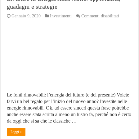
guadagni e strategie
su
Gennaio 9, 2020
Investimenti
Commenti disabilitati
Investire
in
energia
rinnovabile
opportunità
guadagni
e
strategie
Le fonti rinnovabili: l’energia del futuro (e del presente) Volete
farvi un bel regalo per l’inizio del nuovo anno? Investite nelle
energie rinnovabili. Ok, ad essere sinceri questa frase potrebbe
anche essere stata scritta almeno un lustro fa, perché non è certo
da oggi che si sa che le classiche …
Leggi »