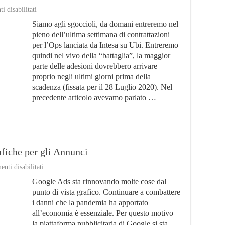
su
 disabilitati
Ops
Siamo agli sgoccioli, da domani entreremo nel
Intesa
su
pieno dell’ultima settimana di contrattazioni
Ubi:
per l’Ops lanciata da Intesa su Ubi. Entreremo
adesioni
quindi nel vivo della “battaglia”, la maggior
all’8,48%,
nuovi
parte delle adesioni dovrebbero arrivare
retroscena
proprio negli ultimi giorni prima della
scadenza (fissata per il 28 Luglio 2020). Nel
precedente articolo avevamo parlato …
fiche per gli Annunci
su
ti disabilitati
Google
Google Ads sta rinnovando molte cose dal
Ads:
Nuove
punto di vista grafico. Continuare a combattere
Opzioni
i danni che la pandemia ha apportato
Grafiche
all’economia è essenziale. Per questo motivo
per
gli
la piattaforma pubblicitaria di Google si sta