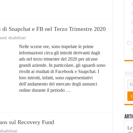
i di Snapchat e FB nel Terzo Trimestre 2020
su
ti disabilitati
Ads:
Nelle scorse ore, sono trapelate le prime
Prime
Notizie
informazioni circa gli introiti derivanti dagli
sugli
ads nel terzo trimestre del 2020 per alcune
Incassi
grandi aziende. In particolare, gli sguardi sono
di
Snapchat
rivolti ai risultati di Facebook e Snapchat. I
e
loro introiti, infatti, sono rappresentativi
FB
dell’andamento del mercato degli annunci
nel
online durante il periodo …
Terzo
Trimestre
2020
Arti
caos sul Recovery Fund
Le
su
isabilitati