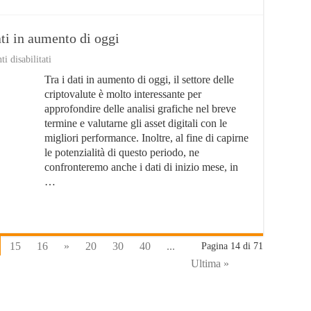
ati in aumento di oggi
su
 disabilitati
Le
Tra i dati in aumento di oggi, il settore delle
criptovalute,
tra
criptovalute è molto interessante per
i
approfondire delle analisi grafiche nel breve
migliori
termine e valutarne gli asset digitali con le
dati
in
migliori performance. Inoltre, al fine di capirne
aumento
le potenzialità di questo periodo, ne
di
confronteremo anche i dati di inizio mese, in
oggi
…
15
16
»
20
30
40
...
Pagina 14 di 71
Ultima »