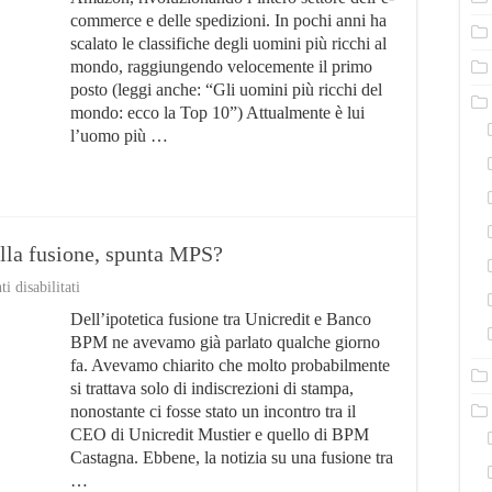
13
commerce e delle spedizioni. In pochi anni ha
miliardi
scalato le classifiche degli uomini più ricchi al
in
24
mondo, raggiungendo velocemente il primo
ore,
posto (leggi anche: “Gli uomini più ricchi del
è
mondo: ecco la Top 10”) Attualmente è lui
record
l’uomo più …
lla fusione, spunta MPS?
su
 disabilitati
Unicredit-
Dell’ipotetica fusione tra Unicredit e Banco
BPM:
no
BPM ne avevamo già parlato qualche giorno
di
fa. Avevamo chiarito che molto probabilmente
Mustier
si trattava solo di indiscrezioni di stampa,
alla
fusione,
nonostante ci fosse stato un incontro tra il
spunta
CEO di Unicredit Mustier e quello di BPM
MPS?
Castagna. Ebbene, la notizia su una fusione tra
…