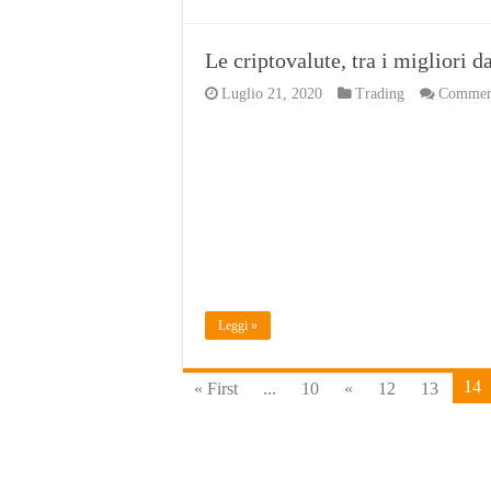
Le criptovalute, tra i migliori d
Luglio 21, 2020
Trading
Commenti
Leggi »
14
« First
...
10
«
12
13