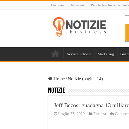
Chi Siamo
Redazione
Pubblicità – Invia Comunic
Avviare Attività
Marketing
Guad
Home
/
Notizie (pagina 14)
Notizie
Jeff Bezos: guadagna 13 miliardi
Luglio 23, 2020
Finanza
Commenti