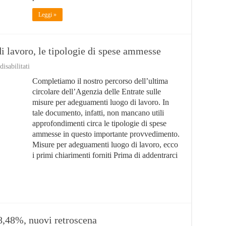
Leggi »
 lavoro, le tipologie di spese ammesse
su
isabilitati
Misure
Completiamo il nostro percorso dell’ultima
per
adeguamenti
circolare dell’Agenzia delle Entrate sulle
luogo
misure per adeguamenti luogo di lavoro. In
di
tale documento, infatti, non mancano utili
lavoro,
le
approfondimenti circa le tipologie di spese
tipologie
ammesse in questo importante provvedimento.
di
Misure per adeguamenti luogo di lavoro, ecco
spese
ammesse
i primi chiarimenti forniti Prima di addentrarci
’8,48%, nuovi retroscena