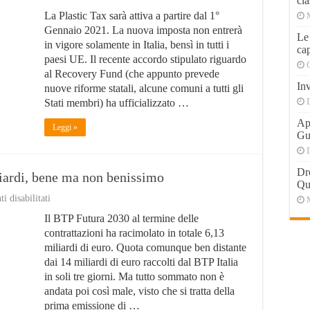
cla
Plastic
La Plastic Tax sarà attiva a partire dal 1°
Tax
2021:
Gennaio 2021. La nuova imposta non entrerà
Le
approvata,
in vigore solamente in Italia, bensì in tutti i
cap
è
paesi UE. Il recente accordo stipulato riguardo
caos
sul
al Recovery Fund (che appunto prevede
Recovery
Inv
nuove riforme statali, alcune comuni a tutti gli
Fund
Stati membri) ha ufficializzato …
Apr
Leggi »
Gu
Dr
liardi, bene ma non benissimo
Qu
su
 disabilitati
BTP
Il BTP Futura 2030 al termine delle
Futura
2030:
contrattazioni ha racimolato in totale 6,13
raccolti
miliardi di euro. Quota comunque ben distante
6
dai 14 miliardi di euro raccolti dal BTP Italia
miliardi,
bene
in soli tre giorni. Ma tutto sommato non è
ma
andata poi così male, visto che si tratta della
non
prima emissione di …
benissimo