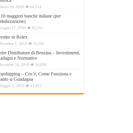
ssifica
Marzo 20, 2020
64,514
 10 maggiori banche italiane (per
italizzazione)
Giugno 21, 2020
62,161
estire in Rolex
Dicembre 1, 2019
55,191
ire Distributore di Benzina – Investimenti,
adagni e Normative
Dicembre 20, 2019
54,038
opshipping – Cos’è, Come Funziona e
anto si Guadagna
Maggio 2, 2023
41,431