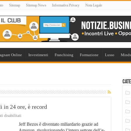
ato
Sitemap
Sitemap News
Informativa Privacy
Nota Legale
agnare Online
Investimenti
Franchising
Formazione
Lusso
Minds
Cate
 in 24 ore, è record
su
 disabilitati
Jeff
Jeff Bezos è diventato miliardario grazie ad
Bezos:
guadagna
Amazon, rivoluzionando l’intero settore dell’e-