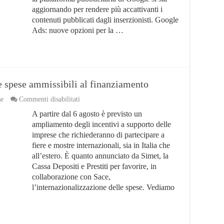
Annunci
aggiornando per rendere più accattivanti i
contenuti pubblicati dagli inserzionisti. Google
Ads: nuove opzioni per la …
le spese ammissibili al finanziamento
su
se
Commenti disabilitati
Fiere
A partire dal 6 agosto è previsto un
ed
eventi
ampliamento degli incentivi a supporto delle
per
imprese che richiederanno di partecipare a
le
fiere e mostre internazionali, sia in Italia che
aziende:
le
all’estero. È quanto annunciato da Simet, la
spese
Cassa Depositi e Prestiti per favorire, in
ammissibili
collaborazione con Sace,
al
l’internazionalizzazione delle spese. Vediamo
finanziamento