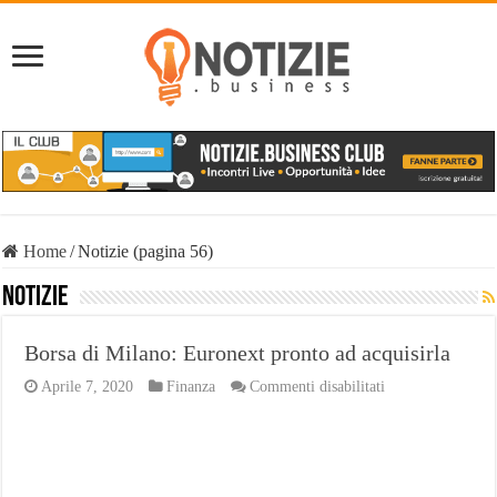
Home
/
Notizie (pagina 56)
Notizie
Borsa di Milano: Euronext pronto ad acquisirla
su
Aprile 7, 2020
Finanza
Commenti disabilitati
Borsa
di
Milano:
Euronext
pronto
ad