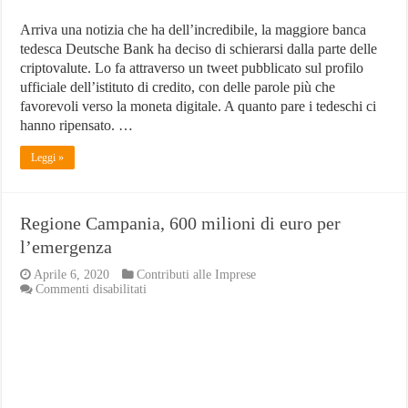
Arriva una notizia che ha dell’incredibile, la maggiore banca
tedesca Deutsche Bank ha deciso di schierarsi dalla parte delle
criptovalute. Lo fa attraverso un tweet pubblicato sul profilo
ufficiale dell’istituto di credito, con delle parole più che
favorevoli verso la moneta digitale. A quanto pare i tedeschi ci
hanno ripensato. …
Leggi »
Regione Campania, 600 milioni di euro per
l’emergenza
Aprile 6, 2020
Contributi alle Imprese
su
Commenti disabilitati
Regione
Campania,
600
milioni
di
euro
per
l’emergenza