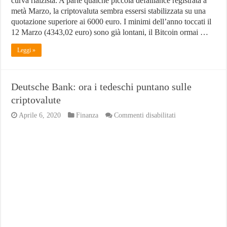
curva rialzista. A parte qualche piccola défaillance registrata a
metà Marzo, la criptovaluta sembra essersi stabilizzata su una
quotazione superiore ai 6000 euro. I minimi dell’anno toccati il
12 Marzo (4343,02 euro) sono già lontani, il Bitcoin ormai …
Leggi »
Deutsche Bank: ora i tedeschi puntano sulle
criptovalute
su
Aprile 6, 2020
Finanza
Commenti disabilitati
Deutsche
Bank:
ora
i
tedeschi
puntano
sulle
criptovalute