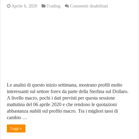
su
Aprile 6, 2020
Trading
Commenti disabilitati
Inizio
settimana
stabile
sul
settore
forex
e
in
particolare
sulla
Sterlina
Le analisi di questo inizio settimana, mostrano profili molto
interessanti sul settore forex da parte della Sterlina sul Dollaro.
A livello macro, pochi i dati previsti per questa sessione
mattutina del 06 aprile 2020 e che rendono le quotazioni
abbastanza stabili sul profilo macro. Tra i migliori tassi di
cambio …
Leggi »