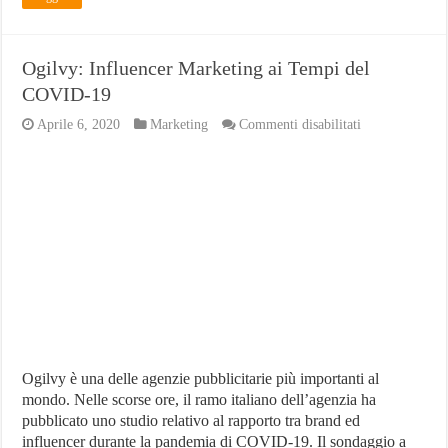
Ogilvy: Influencer Marketing ai Tempi del
COVID-19
su
Aprile 6, 2020
Marketing
Commenti disabilitati
Ogilvy:
Influencer
Marketing
ai
Tempi
del
COVID-
19
Ogilvy è una delle agenzie pubblicitarie più importanti al
mondo. Nelle scorse ore, il ramo italiano dell’agenzia ha
pubblicato uno studio relativo al rapporto tra brand ed
influencer durante la pandemia di COVID-19. Il sondaggio a