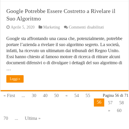
Google Potrebbe Essere Costretto a Rivelare il
Suo Algoritmo
su
Aprile 5, 2020
Marketing
Commenti disabilitati
Google
Potrebbe
Google sta affrontando una causa che, potenzialmente, potrebbe
Essere
portare l’azienda a rivelare il suo algoritmo segreto. La società,
Costretto
a
infatti, ha ricevuto un ultimatum dai tribunali del Regno Unito.
Rivelare
Essi hanno chiesto al famoso motore di ricerca di ritirare alcuni
il
documenti difensivi o di divulgare i dettagli del suo algoritmo di
Suo
…
Algoritmo
Leggi »
« First
...
30
40
50
«
54
55
Pagina 56 di 71
56
57
58
»
60
70
...
Ultima »