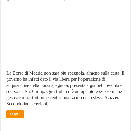
Borsa
di
Madrid:
governo
spagnolo
la
vende
agli
svizzeri
La Borsa di Madrid non sarà più spagnola, almeno sulla carta. Il
governo ha infatti dato il via libera per l’operazione di
acquisizione della borsa spagnola, presentata già nel novembre
scorso da Six Group. Quest’ultimo è un operatore svizzero che
gestisce infrastrutture e centro finanziario della stessa Svizzera.
Secondo indiscrezioni, …
Leggi »