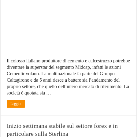
sottovalutato
vola
sul
Mid
Cap
Il colosso italiano produttore di cemento e calcestruzzo potrebbe
diventare la superstar del segmento Midcap, infatti le azioni
Cementir volano. La multinazionale fa parte del Gruppo
Caltagirone e da 5 anni riesce a battere sia l’andamento del
proprio settore, che quello dell’intero mercato di riferimento. La
società è quotata sia …
Leggi »
Inizio settimana stabile sul settore forex e in
particolare sulla Sterlina