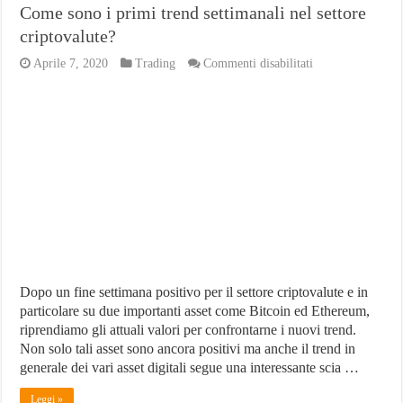
Come sono i primi trend settimanali nel settore
criptovalute?
su
Aprile 7, 2020
Trading
Commenti disabilitati
Come
sono
i
primi
trend
settimanali
nel
settore
criptovalute?
Dopo un fine settimana positivo per il settore criptovalute e in
particolare su due importanti asset come Bitcoin ed Ethereum,
riprendiamo gli attuali valori per confrontarne i nuovi trend.
Non solo tali asset sono ancora positivi ma anche il trend in
generale dei vari asset digitali segue una interessante scia …
Leggi »