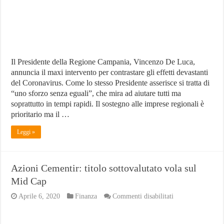
Il Presidente della Regione Campania, Vincenzo De Luca,
annuncia il maxi intervento per contrastare gli effetti devastanti
del Coronavirus. Come lo stesso Presidente asserisce si tratta di
“uno sforzo senza eguali”, che mira ad aiutare tutti ma
soprattutto in tempi rapidi. Il sostegno alle imprese regionali è
prioritario ma il …
Leggi »
Azioni Cementir: titolo sottovalutato vola sul
Mid Cap
su
Aprile 6, 2020
Finanza
Commenti disabilitati
Azioni
Cementir:
titolo