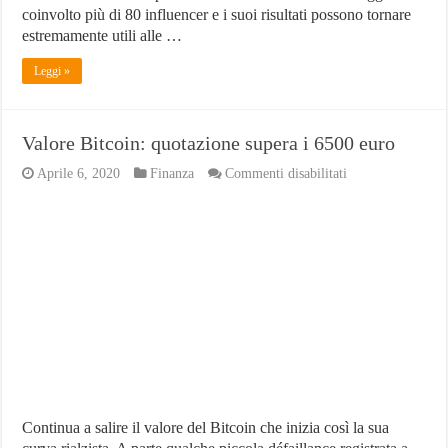
coinvolto più di 80 influencer e i suoi risultati possono tornare
estremamente utili alle …
Leggi »
Valore Bitcoin: quotazione supera i 6500 euro
su
Aprile 6, 2020
Finanza
Commenti disabilitati
Valore
Bitcoin:
quotazione
supera
i
6500
euro
Continua a salire il valore del Bitcoin che inizia così la sua