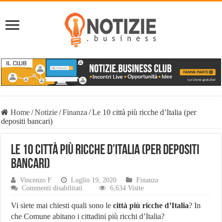
Home
/
Notizie
/
Finanza
/
Le 10 città più ricche d’Italia (per
depositi bancari)
Le 10 città più ricche d’Italia (per depositi
bancari)
Vincenzo F
Luglio 19, 2020
Finanza
su
Commenti disabilitati
6,634 Visite
Le
10
Vi siete mai chiesti quali sono le
città più ricche d’Italia
? In
città
che Comune abitano i cittadini più ricchi d’Italia?
più