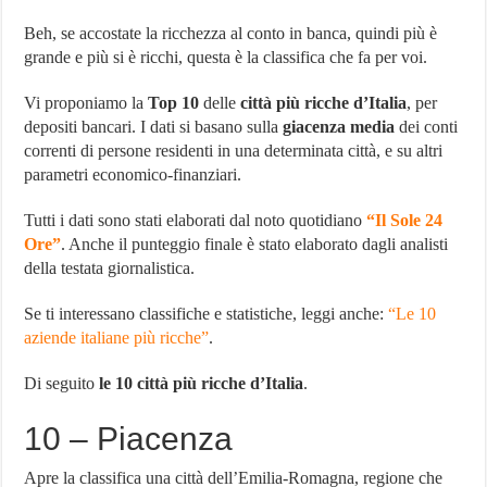
ricche
d’Italia
Beh, se accostate la ricchezza al conto in banca, quindi più è
(per
grande e più si è ricchi, questa è la classifica che fa per voi.
depositi
bancari)
Vi proponiamo la
Top 10
delle
città più ricche d’Italia
, per
depositi bancari. I dati si basano sulla
giacenza media
dei conti
correnti di persone residenti in una determinata città, e su altri
parametri economico-finanziari.
Tutti i dati sono stati elaborati dal noto quotidiano
“Il Sole 24
Ore”
. Anche il punteggio finale è stato elaborato dagli analisti
della testata giornalistica.
Se ti interessano classifiche e statistiche, leggi anche:
“Le 10
aziende italiane più ricche”
.
Di seguito
le 10 città più ricche d’Italia
.
10 – Piacenza
Apre la classifica una città dell’Emilia-Romagna, regione che