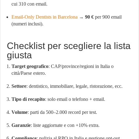
cui 310 con email.
Email-Only Dentists in Barcelona
→
90 €
per 900 email
(numeri inclusi).
Checklist per scegliere la lista
giusta
Target geografico
: CAP/province/regioni in Italia o
città/Paese estero.
Settore
: dentistico, immobiliare, legale, ristorazione, ecc.
Tipo di recapito
: solo email o telefono + email.
Volume
: parti da 500–2.000 record per test.
Garanzie
: liste aggiornate e con +10% extra.
Compliance
: pulizia al RPO in Italia e gestione opt-out.