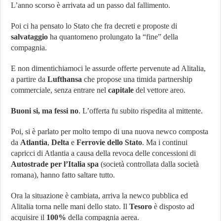
L’anno scorso è arrivata ad un passo dal fallimento.
pubblica,
flotta
aerea
Poi ci ha pensato lo Stato che fra decreti e proposte di
da
salvataggio
ha quantomeno prolungato la “fine” della
30
velivoli
compagnia.
E non dimentichiamoci le assurde offerte pervenute ad Alitalia,
a partire da
Lufthansa
che propose una timida partnership
commerciale, senza entrare nel
capitale
del vettore areo.
Buoni si, ma fessi no
. L’offerta fu subito rispedita al mittente.
Poi, si è parlato per molto tempo di una nuova newco composta
da
Atlantia
,
Delta
e
Ferrovie dello Stato
. Ma i continui
capricci di Atlantia a causa della revoca delle concessioni di
Autostrade per l’Italia spa
(società controllata dalla società
romana), hanno fatto saltare tutto.
Ora la situazione è cambiata, arriva la newco pubblica ed
Alitalia torna nelle mani dello stato. Il
Tesoro
è disposto ad
acquisire il
100%
della compagnia aerea.