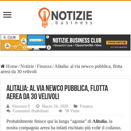
Home
/
Notizie
/
Finanza
/
Alitalia: al via newco pubblica, flotta
aerea da 30 velivoli
Alitalia: al via newco pubblica, flotta
aerea da 30 velivoli
Vincenzo F
Marzo 24, 2020
Finanza
su
Commenti disabilitati
58 Visite
Alitalia:
al
Probabilmente finisce qui la lunga “agonia” di
Alitalia
, la
via
nostra compagnia aerea ha infatti rischiato più volte il collasso.
newco