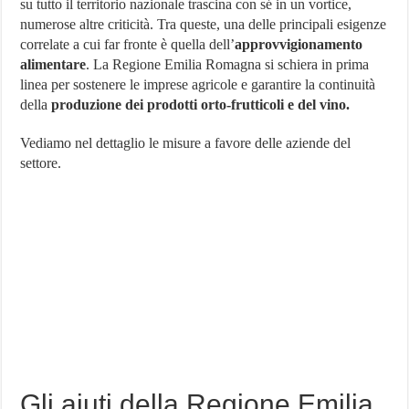
su tutto il territorio nazionale trascina con sé in un vortice,
della
numerose altre criticità. Tra queste, una delle principali esigenze
Regione
Emilia-
correlate a cui far fronte è quella dell’
approvvigionamento
Romagna
alimentare
. La Regione Emilia Romagna si schiera in prima
per
il
linea per sostenere le imprese agricole e garantire la continuità
Coronavirus
della
produzione dei prodotti orto-frutticoli e del vino.
Vediamo nel dettaglio le misure a favore delle aziende del
settore.
Gli aiuti della Regione Emilia