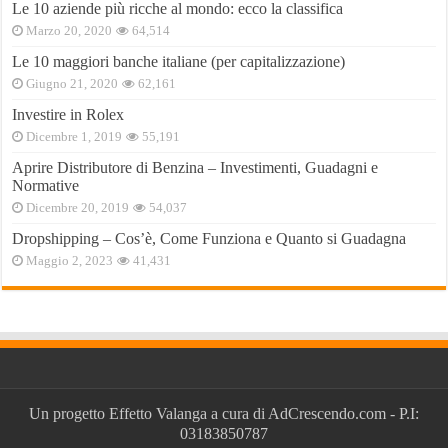
Le 10 aziende più ricche al mondo: ecco la classifica
Marzo 20, 2020
64,514
Le 10 maggiori banche italiane (per capitalizzazione)
Giugno 21, 2020
62,161
Investire in Rolex
Dicembre 1, 2019
55,191
Aprire Distributore di Benzina – Investimenti, Guadagni e
Normative
Dicembre 20, 2019
54,037
Dropshipping – Cos’è, Come Funziona e Quanto si Guadagna
Maggio 2, 2023
41,431
Un progetto
Effetto Valanga
a cura di
AdCrescendo.com
- P.I:
03183850787