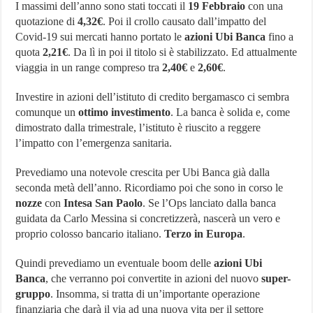
I massimi dell’anno sono stati toccati il
19 Febbraio
con una
quotazione di
4,32€
. Poi il crollo causato dall’impatto del
Covid-19 sui mercati hanno portato le
azioni Ubi Banca
fino a
quota
2,21€
. Da lì in poi il titolo si è stabilizzato. Ed attualmente
viaggia in un range compreso tra
2,40€
e
2,60€
.
Investire in azioni dell’istituto di credito bergamasco ci sembra
comunque un
ottimo investimento
. La banca è solida e, come
dimostrato dalla trimestrale, l’istituto è riuscito a reggere
l’impatto con l’emergenza sanitaria.
Prevediamo una notevole crescita per Ubi Banca già dalla
seconda metà dell’anno. Ricordiamo poi che sono in corso le
nozze
con
Intesa San Paolo
. Se l’Ops lanciato dalla banca
guidata da Carlo Messina si concretizzerà, nascerà un vero e
proprio colosso bancario italiano.
Terzo in Europa
.
Quindi prevediamo un eventuale boom delle
azioni Ubi
Banca
, che verranno poi convertite in azioni del nuovo
super-
gruppo
. Insomma, si tratta di un’importante operazione
finanziaria che darà il via ad una nuova vita per il settore