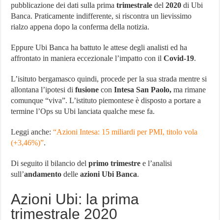
pubblicazione dei dati sulla prima
trimestrale
del
2020
di Ubi
trimestrale,
titolo
Banca. Praticamente indifferente, si riscontra un lievissimo
ok
rialzo appena dopo la conferma della notizia.
Eppure Ubi Banca ha battuto le attese degli analisti ed ha
affrontato in maniera eccezionale l’impatto con il
Covid-19
.
L’isituto bergamasco quindi, procede per la sua strada mentre si
allontana l’ipotesi di
fusione
con
Intesa San Paolo,
ma rimane
comunque “viva”. L’istituto piemontese è disposto a portare a
termine l’Ops su Ubi lanciata qualche mese fa.
Leggi anche:
“Azioni Intesa: 15 miliardi per PMI, titolo vola
(+3,46%)”
.
Di seguito il bilancio del
primo trimestre
e l’analisi
sull’
andamento
delle
azioni Ubi Banca
.
Azioni Ubi: la prima
trimestrale 2020