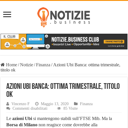
Home
/
Notizie
/
Finanza
/
Azioni Ubi Banca: ottima trimestrale,
titolo ok
Azioni Ubi Banca: ottima trimestrale, titolo
ok
Vincenzo F
Maggio 13, 2020
Finanza
su
Commenti disabilitati
85 Visite
Azioni
Ubi
Le
azioni Ubi
si mantengono stabili sull’FTSE Mib. Ma la
Banca:
Borsa di Milano
non reagisce come dovrebbe alla
ottima