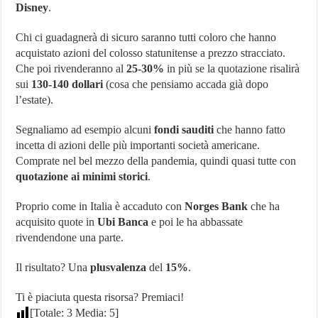
Disney
.
Chi ci guadagnerà di sicuro saranno tutti coloro che hanno
acquistato azioni del colosso statunitense a prezzo stracciato.
Che poi rivenderanno al
25-30%
in più se la quotazione risalirà
sui
130-140 dollari
(cosa che pensiamo accada già dopo
l’estate).
Segnaliamo ad esempio alcuni
fondi sauditi
che hanno fatto
incetta di azioni delle più importanti società americane.
Comprate nel bel mezzo della pandemia, quindi quasi tutte con
quotazione ai minimi storici
.
Proprio come in Italia è accaduto con
Norges Bank
che ha
acquisito quote in
Ubi Banca
e poi le ha abbassate
rivendendone una parte.
Il risultato? Una
plusvalenza
del
15%
.
Ti è piaciuta questa risorsa? Premiaci!
[Totale:
3
Media:
5
]