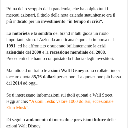
il
miglior
Prima dello scoppio della pandemia, che ha colpito tutti i
investimento”anti-
mercati azionari, il titolo della nota azienda statunitense era il
crisi”?
più indicato per un
investimento “in tempo di crisi”
.
La
notorietà
e la
solidità
del brand infatti gioca un ruolo
importantissimo. L’azienda americana è quotata in borsa dal
1991
, ed ha affrontato e superato brillantemente la
crisi
aziendale
del
2000
e la
recessione mondiale
del
2008
.
Precedenti che hanno conquistato la fiducia degli investitori.
Ma tutto ad un tratto le
azioni Walt Disney
sono crollate fino a
toccare quota
85,76 dollari
per azione. La quotazione più bassa
dal
2014
ad oggi.
Se ti interessano informazioni sui titoli quotati a Wall Street,
leggi anche:
“Azioni Tesla: valore 1000 dollari, eccezionale
Elon Musk”
.
Di seguito
andamento di mercato
e
previsioni future
delle
azioni Walt Disney.