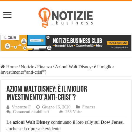
Home
/
Notizie
/
Finanza
/
Azioni Walt Disney: è il miglior
investimento”anti-crisi”?
Azioni Walt Disney: è il miglior
investimento”anti-crisi”?
Vincenzo F
Giugno 16, 2020
Finanza
su
Commenti disabilitati
253 Visite
Azioni
Walt
Le
azioni Walt Disney
continuano il loro rally sul
Dow Jones
,
Disney:
anche se la ripresa è evidente.
è