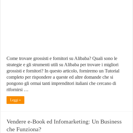
Fornitori
su
Alibaba
:
Strategie
e
Strumenti
Utili
Come trovare grossisti e fornitori su Alibaba? Quali sono le
strategie e gli strumenti utili su Alibaba per trovare i migliori
grossisti e fornitori? In questo articolo, forniremo un Tutorial
completo per rispondere a queste ed altre domande che si
pongono gli ormai tanti imprenditori italiani che cercano di
rifornirsi …
Leggi »
Vendere e-Book ed Infomarketing: Un Business
che Funziona?