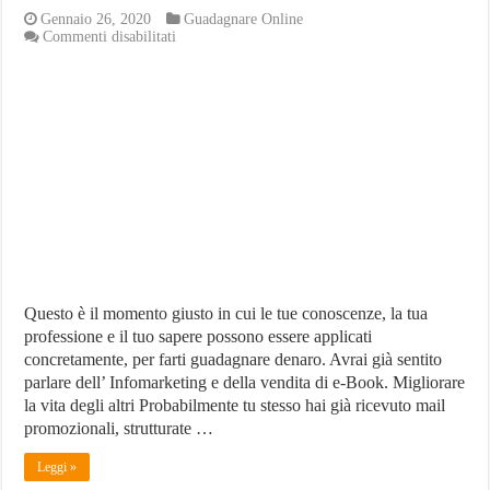
Gennaio 26, 2020
Guadagnare Online
su
Commenti disabilitati
Vendere
e-
Book
ed
Infomarketing:
Un
Business
che
Funziona?
Questo è il momento giusto in cui le tue conoscenze, la tua
professione e il tuo sapere possono essere applicati
concretamente, per farti guadagnare denaro. Avrai già sentito
parlare dell’ Infomarketing e della vendita di e-Book. Migliorare
la vita degli altri Probabilmente tu stesso hai già ricevuto mail
promozionali, strutturate …
Leggi »