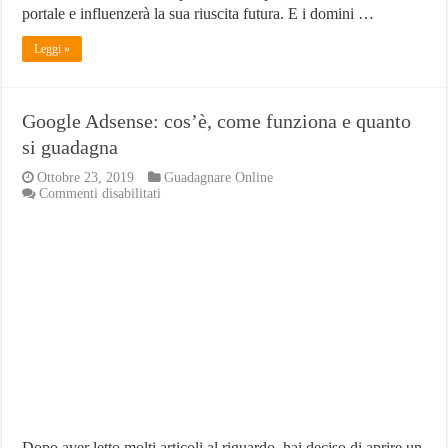
portale e influenzerà la sua riuscita futura. E i domini …
Leggi »
Google Adsense: cos’è, come funziona e quanto
si guadagna
Ottobre 23, 2019
Guadagnare Online
su
Commenti disabilitati
Google
Adsense:
cos’è,
come
funziona
e
quanto
si
guadagna
Dopo aver letto molti articoli al riguardo, hai deciso di aprire un