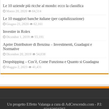
Le 10 aziende più ricche al mondo: ecco la classifica
Marzo 20, 2020
64,514
Le 10 maggiori banche italiane (per capitalizzazione)
Giugno 21, 2020
62,161
Investire in Rolex
Dicembre 1, 2019
55,191
Aprire Distributore di Benzina – Investimenti, Guadagni e
Normative
Dicembre 20, 2019
54,038
Dropshipping – Cos’è, Come Funziona e Quanto si Guadagna
Maggio 2, 2023
41,431
Un progetto
Effetto Valanga
a cura di
AdCrescendo.com
- P.I: