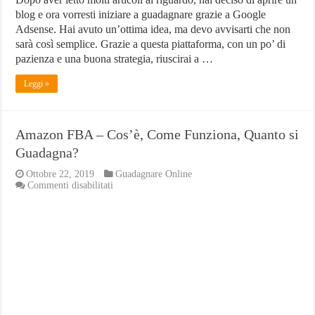
blog e ora vorresti iniziare a guadagnare grazie a Google
Adsense. Hai avuto un’ottima idea, ma devo avvisarti che non
sarà così semplice. Grazie a questa piattaforma, con un po’ di
pazienza e una buona strategia, riuscirai a …
Leggi »
Amazon FBA – Cos’è, Come Funziona, Quanto si
Guadagna?
Ottobre 22, 2019
Guadagnare Online
su
Commenti disabilitati
Amazon
FBA
–
Cos’è,
Come
Funziona,
Quanto
si
Guadagna?