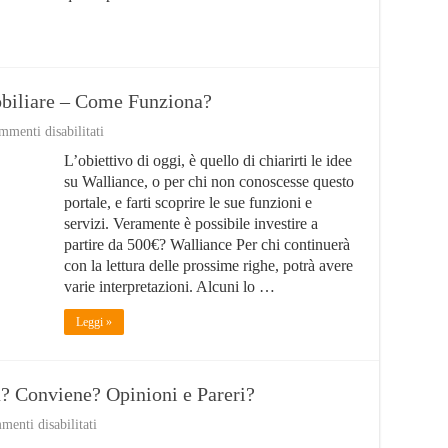
biliare – Come Funziona?
su
menti disabilitati
Walliance:
L’obiettivo di oggi, è quello di chiarirti le idee
Crowdfunding
Immobiliare
su Walliance, o per chi non conoscesse questo
–
portale, e farti scoprire le sue funzioni e
Come
servizi. Veramente è possibile investire a
Funziona?
partire da 500€? Walliance Per chi continuerà
con la lettura delle prossime righe, potrà avere
varie interpretazioni. Alcuni lo …
Leggi »
? Conviene? Opinioni e Pareri?
su
enti disabilitati
Fineco