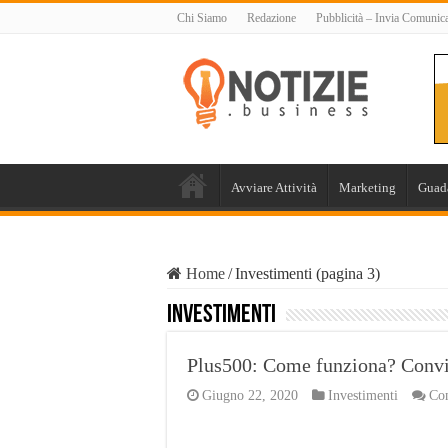
Chi Siamo
Redazione
Pubblicità – Invia Comunic
Avviare Attività
Marketing
Guad
Home
/
Investimenti (pagina 3)
Investimenti
Plus500: Come funziona? Convie
Giugno 22, 2020
Investimenti
Com