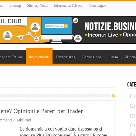
ato
Sitemap
Sitemap News
Informativa Privacy
Nota Legale
agnare Online
Investimenti
Franchising
Formazione
Lusso
Minds
Cate
ne? Opinioni e Pareri per Trader
su
menti disabilitati
Plus500:
Le domande a cui voglio dare risposta oggi
Come
funziona?
sono: se Plus500 conviene? È sicuro? E come