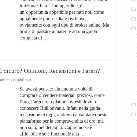
Conviene?
funziona? Fare Trading online, è
Opinioni
un’opportunità appetibile per tutti noi, come
e
Pareri
ugualmente può risultare rischioso,
per
ovviamente con ogni tipo di broker online. Ma
Trader
prima di passare ai pareri e ad una guida
completa di …
 Sicuro? Opinioni, Recensioni e Pareri?
su
menti disabilitati
Bullionvault:
Se avessi pensato almeno una volta di
Come
Funziona?
comprare o vendere materiali preziosi, come
È
l’oro, l’argento o platino, avresti dovuto
Sicuro?
conoscere Bullionvault. Infatti nella guida-
Opinioni,
Recensioni
recensione di oggi, andremo a valutare questa
e
piattaforma per la compravendita di oro, ma
Pareri?
non solo, nel dettaglio. Capiremo se è
affidabile e se è funzionale alla …