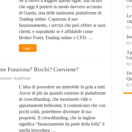
cla
Se ti ritrovi a leggere queste righe, stai sicuro
Migliore
Piattaforma
che oggi ti parlerò in modo davvero accurato
di
di Oanda, una delle tantissime piattaforme di
Trading?
Le
Trading online. Capiremo il suo
Opinioni?
cap
Recensioni?
funzionamento, i servizi che può offrire ai suoi
clienti, e soprattutto se è affidabile come
Inv
Broker Forex Trading online e CFD. …
Leggi »
Apr
Gu
me Funziona? Rischi? Conviene?
Dr
su
menti disabilitati
Qu
Crowdfunding
L’idea di possedere un immobile fa gola a tutti.
Immobilare
:
Ancor di più da quando esistono le piattaforme
Come
di crowdfunding, che mostrando ville e
Funziona?
appartamenti bellissimi, ti comunicano che con
Rischi?
Conviene?
pochi soldi, potrebbero diventare di tua
proprietà. Il crowdfunding, che in inglese
significa “finanziamento da parte della folla” è
quella procedura …