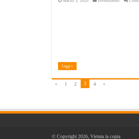
Marzo 5, 2020
Investimenti
Comme
Leggi »
3
«
1
2
4
»
© Copyright 2026, Vietata la copia