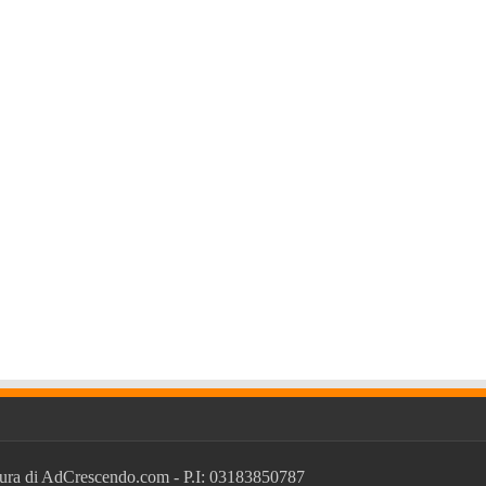
ura di
AdCrescendo.com
- P.I: 03183850787