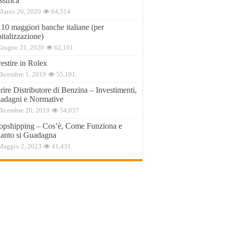
ssifica
Marzo 20, 2020
64,514
 10 maggiori banche italiane (per
italizzazione)
Giugno 21, 2020
62,161
estire in Rolex
Dicembre 1, 2019
55,191
ire Distributore di Benzina – Investimenti,
adagni e Normative
Dicembre 20, 2019
54,037
opshipping – Cos’è, Come Funziona e
anto si Guadagna
Maggio 2, 2023
41,431