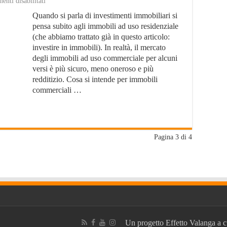
su
nti disabilitati
Investire
Quando si parla di investimenti immobiliari si
in
Immobili
pensa subito agli immobili ad uso residenziale
Commerciali
(che abbiamo trattato già in questo articolo:
investire in immobili). In realtà, il mercato
degli immobili ad uso commerciale per alcuni
versi è più sicuro, meno oneroso e più
redditizio. Cosa si intende per immobili
commerciali …
Pagina 3 di 4
Un progetto
Effetto Valanga
a c