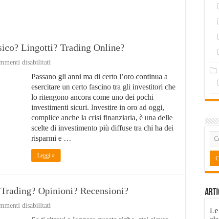
sico? Lingotti? Trading Online?
su
menti disabilitati
Investire
Passano gli anni ma di certo l’oro continua a
in
Oro:
esercitare un certo fascino tra gli investitori che
Meglio
lo ritengono ancora come uno dei pochi
Oro
investimenti sicuri. Investire in oro ad oggi,
Fisico?
Lingotti?
complice anche la crisi finanziaria, è una delle
Trading
scelte di investimento più diffuse tra chi ha dei
Online?
risparmi e …
Leggi »
 Trading? Opinioni? Recensioni?
Arti
su
menti disabilitati
Le
Oanda: