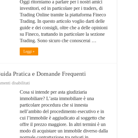
Oggi ritorniamo a parlare per i nostri amici
Trading:
Come
investitori, ed in particolare per i traders, di
Funziona?
Trading Online tramite la piattaforma Fineco
Conviene?
Trading. In questo articolo voglio darti delle
Opinioni
e
guide e dei consigli, oltre che a delle opinioni
Pareri?
su Fineco, trattando in particolare la sezione
Trading. Sono sicuro che conoscerai …
Leggi »
Guida Pratica e Domande Frequenti
su
enti disabilitati
Aste
Cosa si intende per asta giudiziaria
Giudiziarie
Immobiliari:
immobiliare? L’asta immobiliare è una
Guida
particolare procedura che si innesta
Pratica
nell’ambito del procedimento esecutivo e in
e
Domande
cui l’immobile è aggiudicato al soggetto che
Frequenti
offre il prezzo maggiore. In altri termini è un
modo di acquistare un immobile diverso dalla
normale contrattazione tra privati in …