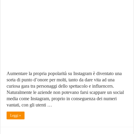
Instato:
Bot
Instagram
per
Aumentare
Followers
e
Likes
Aumentare la propria popolarità su Instagram è diventato una
sorta di punto d’onore per molti, tanto da dare vita ad una
curiosa gara tra personaggi dello spettacolo e influencers.
Naturalmente le aziende non potevano farsi scappare un social
media come Instagram, proprio in conseguenza dei numeri
vantati, con gli utenti …
Leggi »