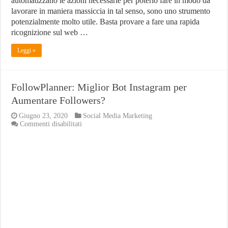
automatizzano le azioni necessarie per poterlo fare in modo da
lavorare in maniera massiccia in tal senso, sono uno strumento
potenzialmente molto utile. Basta provare a fare una rapida
ricognizione sul web …
Leggi »
FollowPlanner: Miglior Bot Instagram per
Aumentare Followers?
Giugno 23, 2020
Social Media Marketing
su
Commenti disabilitati
FollowPlanner:
Miglior
Bot
Instagram
per
Aumentare
Followers?