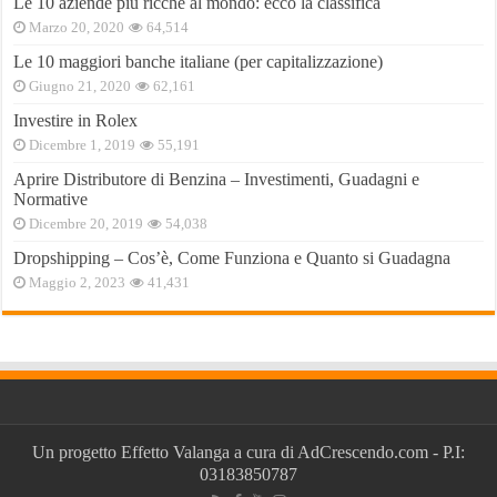
Le 10 aziende più ricche al mondo: ecco la classifica
Marzo 20, 2020
64,514
Le 10 maggiori banche italiane (per capitalizzazione)
Giugno 21, 2020
62,161
Investire in Rolex
Dicembre 1, 2019
55,191
Aprire Distributore di Benzina – Investimenti, Guadagni e
Normative
Dicembre 20, 2019
54,038
Dropshipping – Cos’è, Come Funziona e Quanto si Guadagna
Maggio 2, 2023
41,431
Un progetto
Effetto Valanga
a cura di
AdCrescendo.com
- P.I:
03183850787