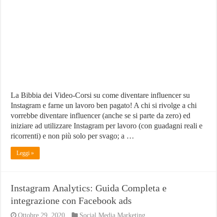
Influencer
su
Instagram
(Video-
Corso)
La Bibbia dei Video-Corsi su come diventare influencer su
Instagram e farne un lavoro ben pagato! A chi si rivolge a chi
vorrebbe diventare influencer (anche se si parte da zero) ed
iniziare ad utilizzare Instagram per lavoro (con guadagni reali e
ricorrenti) e non più solo per svago; a …
Leggi »
Instagram Analytics: Guida Completa e
integrazione con Facebook ads
Ottobre 29, 2020
Social Media Marketing