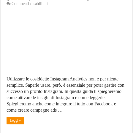
su
Commenti disabilitati
Instagram
Analytics:
Guida
Completa
e
integrazione
con
Facebook
ads
Utilizzare le cosiddette Instagram Analytics non è per niente
semplice. Saperle usare, però, è essenziale per poter gestire con
successo un profilo Instagram. In questa guida ti spiegheremo
come attivare le insight di Instagram e come leggerle.
Spiegheremo anche come integrare il tutto con Facebook e
come creare campagne ads …
Leggi »