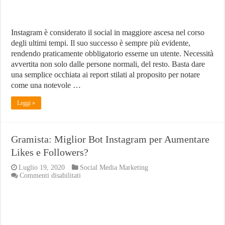
Instagram è considerato il social in maggiore ascesa nel corso
degli ultimi tempi. Il suo successo è sempre più evidente,
rendendo praticamente obbligatorio esserne un utente. Necessità
avvertita non solo dalle persone normali, del resto. Basta dare
una semplice occhiata ai report stilati al proposito per notare
come una notevole …
Leggi »
Gramista: Miglior Bot Instagram per Aumentare
Likes e Followers?
Luglio 19, 2020
Social Media Marketing
su
Commenti disabilitati
Gramista:
Miglior
Bot
Instagram
per
Aumentare