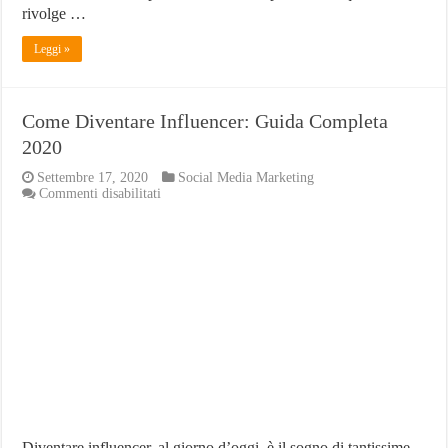
rivolge …
Leggi »
Come Diventare Influencer: Guida Completa
2020
Settembre 17, 2020
Social Media Marketing
su
Commenti disabilitati
Come
Diventare
Influencer:
Guida
Completa
2020
Diventare influencer, al giorno d’oggi, è il sogno di tantissime