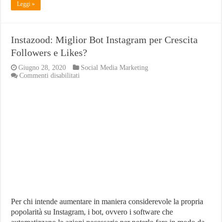
Leggi »
Instazood: Miglior Bot Instagram per Crescita
Followers e Likes?
Giugno 28, 2020
Social Media Marketing
su
Commenti disabilitati
Instazood:
Miglior
Bot
Instagram
per
Crescita
Followers
e
Likes?
Per chi intende aumentare in maniera considerevole la propria
popolarità su Instagram, i bot, ovvero i software che