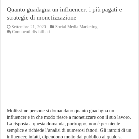
Quanto guadagna un influencer: i più pagati e
strategie di monetizzazione
Settembre 21, 2020
Social Media Marketing
su
Commenti disabilitati
Quanto
guadagna
un
influencer:
i
più
pagati
e
strategie
di
monetizzazione
Moltissime persone si domandano quanto guadagna un
influencer e in che modo riesce a monetizzare con il suo lavoro.
La risposta a questa domanda, purtroppo, non è per niente
semplice e richiede l’analisi di numerosi fattori. Gli introiti di un
influencer, infatti, dipendono molto dal pubblico al quale si