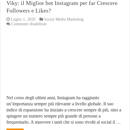
Viky: il Miglior bot Instagram per far Crescere
Followers e Likes?
Luglio 1, 2020
Social Media Marketing
su
Commenti disabilitati
Viky:
il
Miglior
bot
Instagram
per
far
Crescere
Followers
e
Likes?
Nel corso degli ultimi anni, Instagram ha raggiunto
un’importanza sempre più rilevante a livello globale. Il suo
indice di espansione ha iniziato a crescere sempre di più, sino a
spingere un numero sempre più grande di persone a
frequentarlo. A muovere i tanti che si sono rivolti al social il …