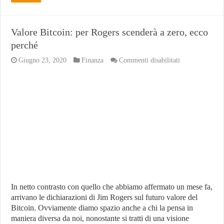
Valore Bitcoin: per Rogers scenderà a zero, ecco
perché
su
Giugno 23, 2020
Finanza
Commenti disabilitati
Valore
Bitcoin:
per
Rogers
scenderà
a
zero,
ecco
perché
In netto contrasto con quello che abbiamo affermato un mese fa,
arrivano le dichiarazioni di Jim Rogers sul futuro valore del
Bitcoin. Ovviamente diamo spazio anche a chi la pensa in
maniera diversa da noi, nonostante si tratti di una visione