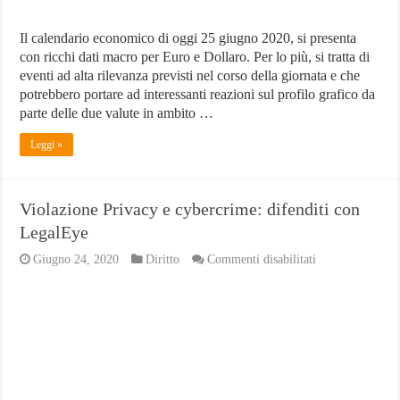
Il calendario economico di oggi 25 giugno 2020, si presenta
con ricchi dati macro per Euro e Dollaro. Per lo più, si tratta di
eventi ad alta rilevanza previsti nel corso della giornata e che
potrebbero portare ad interessanti reazioni sul profilo grafico da
parte delle due valute in ambito …
Leggi »
Violazione Privacy e cybercrime: difenditi con
LegalEye
su
Giugno 24, 2020
Diritto
Commenti disabilitati
Violazione
Privacy
e
cybercrime:
difenditi
con
LegalEye