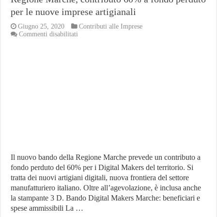
per le nuove imprese artigianali
Giugno 25, 2020
Contributi alle Imprese
su
Commenti disabilitati
Regione
Marche,
contributo
60%
a
fondo
perduto
per
le
nuove
imprese
artigianali
Il nuovo bando della Regione Marche prevede un contributo a
fondo perduto del 60% per i Digital Makers del territorio. Si
tratta dei nuovi artigiani digitali, nuova frontiera del settore
manufatturiero italiano. Oltre all’agevolazione, è inclusa anche
la stampante 3 D. Bando Digital Makers Marche: beneficiari e
spese ammissibili La …