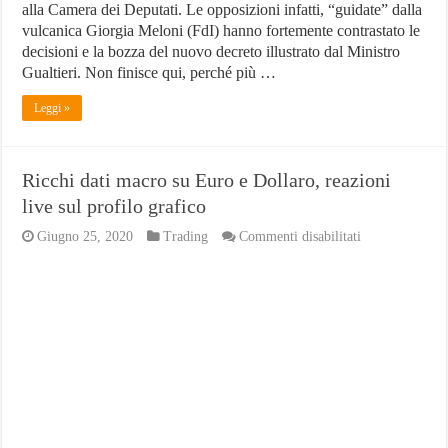
alla Camera dei Deputati. Le opposizioni infatti, “guidate” dalla
vulcanica Giorgia Meloni (FdI) hanno fortemente contrastato le
decisioni e la bozza del nuovo decreto illustrato dal Ministro
Gualtieri. Non finisce qui, perché più …
Leggi »
Ricchi dati macro su Euro e Dollaro, reazioni
live sul profilo grafico
su
Giugno 25, 2020
Trading
Commenti disabilitati
Ricchi
dati
macro
su
Euro
e
Dollaro,
reazioni
live
sul
profilo
grafico