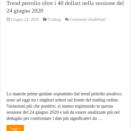
Trend petrolio oltre i 40 dollari nella sessione del
24 giugno 2020
su
Giugno 24, 2020
Trading
Commenti disabilitati
Trend
petrolio
oltre
i
40
dollari
nella
sessione
del
24
giugno
2020
Le materie prime guidate soprattutto dal trend petrolio positivo,
sono ad oggi tra i migliori settori sul fronte del trading online.
Variazioni più che positive, si stanno registrando in questa
sessione del 24 giugno 2020 e tali da essere analizzate più nel
dettaglio per confrontare i dati più significativi da …
Leggi »