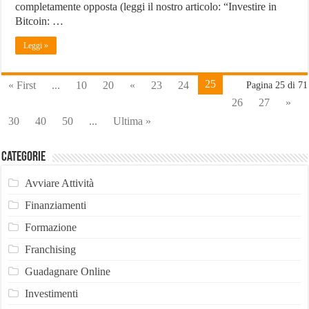
completamente opposta (leggi il nostro articolo: “Investire in
Bitcoin: …
Leggi »
25
« First
...
10
20
«
23
24
Pagina 25 di 71
26
27
»
30
40
50
...
Ultima »
Categorie
Avviare Attività
Finanziamenti
Formazione
Franchising
Guadagnare Online
Investimenti