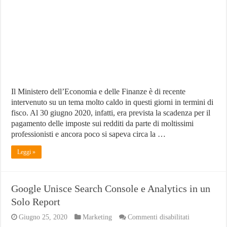
al
20
luglio
2020,
ecco
come
procedere
Il Ministero dell’Economia e delle Finanze è di recente
intervenuto su un tema molto caldo in questi giorni in termini di
fisco. Al 30 giugno 2020, infatti, era prevista la scadenza per il
pagamento delle imposte sui redditi da parte di moltissimi
professionisti e ancora poco si sapeva circa la …
Leggi »
Google Unisce Search Console e Analytics in un
Solo Report
su
Giugno 25, 2020
Marketing
Commenti disabilitati
Google