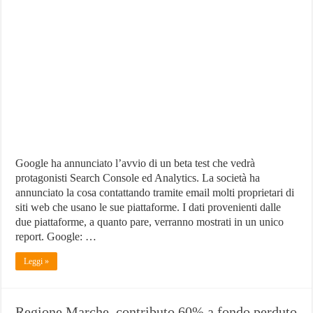
Unisce
Search
Console
e
Analytics
in
un
Solo
Report
Google ha annunciato l’avvio di un beta test che vedrà
protagonisti Search Console ed Analytics. La società ha
annunciato la cosa contattando tramite email molti proprietari di
siti web che usano le sue piattaforme. I dati provenienti dalle
due piattaforme, a quanto pare, verranno mostrati in un unico
report. Google: …
Leggi »
Regione Marche, contributo 60% a fondo perduto