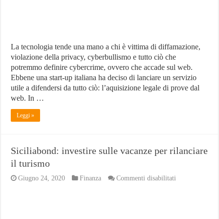
La tecnologia tende una mano a chi è vittima di diffamazione,
violazione della privacy, cyberbullismo e tutto ciò che
potremmo definire cybercrime, ovvero che accade sul web.
Ebbene una start-up italiana ha deciso di lanciare un servizio
utile a difendersi da tutto ciò: l’aquisizione legale di prove dal
web. In …
Leggi »
Siciliabond: investire sulle vacanze per rilanciare
il turismo
su
Giugno 24, 2020
Finanza
Commenti disabilitati
Siciliabond:
investire
sulle
vacanze
per