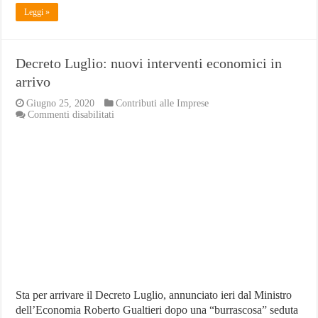
Leggi »
Decreto Luglio: nuovi interventi economici in
arrivo
Giugno 25, 2020
Contributi alle Imprese
su
Commenti disabilitati
Decreto
Luglio:
nuovi
interventi
economici
in
arrivo
Sta per arrivare il Decreto Luglio, annunciato ieri dal Ministro
dell’Economia Roberto Gualtieri dopo una “burrascosa” seduta