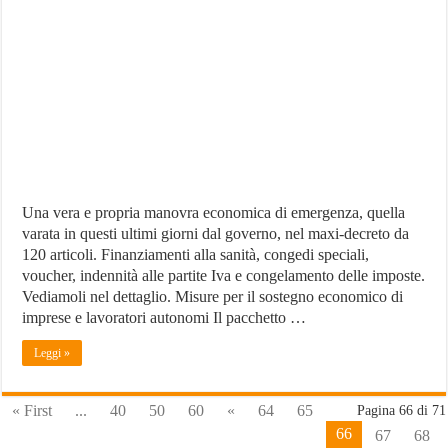
e
partite
Iva:
arrivano
misure
e
indennizzi
Una vera e propria manovra economica di emergenza, quella
varata in questi ultimi giorni dal governo, nel maxi-decreto da
120 articoli. Finanziamenti alla sanità, congedi speciali,
voucher, indennità alle partite Iva e congelamento delle imposte.
Vediamoli nel dettaglio. Misure per il sostegno economico di
imprese e lavoratori autonomi Il pacchetto …
Leggi »
« First
...
40
50
60
«
64
65
Pagina 66 di 71
66
67
68