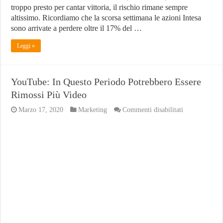
troppo presto per cantar vittoria, il rischio rimane sempre
altissimo. Ricordiamo che la scorsa settimana le azioni Intesa
sono arrivate a perdere oltre il 17% del …
Leggi »
YouTube: In Questo Periodo Potrebbero Essere
Rimossi Più Video
su
Marzo 17, 2020
Marketing
Commenti disabilitati
YouTube:
In
Questo
Periodo
Potrebbero
Essere
Rimossi
Più
Video