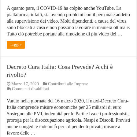
A quanto pare, il COVID-19 ha colpito anche YouTube. La
piattaforma, infatti, sta avendo problemi con il personale addetto
alla supervisione dei video. Molti dipendenti, a causa del virus,
sono bloccati a casa e non possono lavorare in maniera ottimale.
Tutto ciò potrebbe portare alla rimozione di più video del …
Leggi »
Decreto Cura Italia: Cosa Prevede? A chi è
rivolto?
Marzo 17, 2020
Contributi alle Imprese
su
Commenti disabilitati
Decreto
Cura
Varato nella giornata del 16 marzo 2020, il maxi-Decreto Cura-
Italia:
Italia comprende misure economiche per 25 miliardi di euro.
Cosa
Prevede?
Sostegno alle PMI, indennità per le Partite Iva e i professionisti,
A
proroga per la disoccupazione agricola, Naspi e Discoll. Previsti
chi
anche congedi e indennità per i dipendenti privati, misure a
è
favore delle …
rivolto?