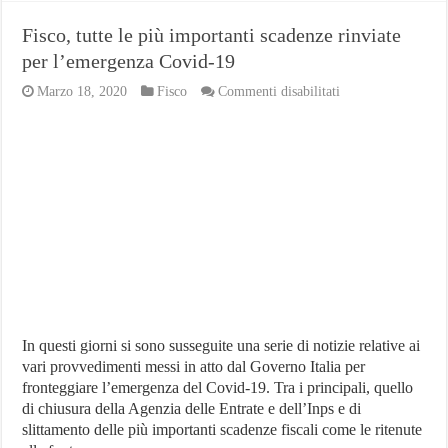
Fisco, tutte le più importanti scadenze rinviate
per l’emergenza Covid-19
su
Marzo 18, 2020
Fisco
Commenti disabilitati
Fisco,
tutte
le
più
importanti
scadenze
rinviate
per
l’emergenza
Covid-
19
In questi giorni si sono susseguite una serie di notizie relative ai
vari provvedimenti messi in atto dal Governo Italia per
fronteggiare l’emergenza del Covid-19. Tra i principali, quello
di chiusura della Agenzia delle Entrate e dell’Inps e di
slittamento delle più importanti scadenze fiscali come le ritenute