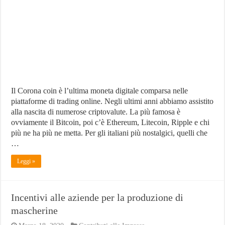
che
specula
sull’epidemia
Il Corona coin è l’ultima moneta digitale comparsa nelle
piattaforme di trading online. Negli ultimi anni abbiamo assistito
alla nascita di numerose criptovalute. La più famosa è
ovviamente il Bitcoin, poi c’è Ethereum, Litecoin, Ripple e chi
più ne ha più ne metta. Per gli italiani più nostalgici, quelli che
…
Leggi »
Incentivi alle aziende per la produzione di
mascherine