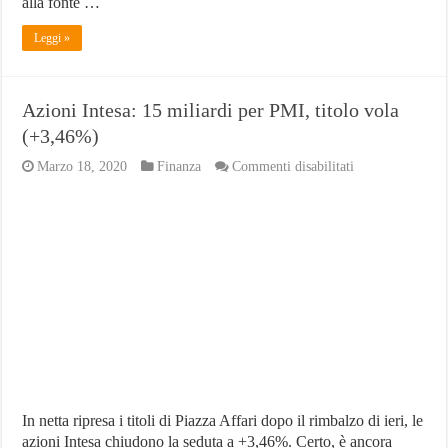
alla fonte …
Leggi »
Azioni Intesa: 15 miliardi per PMI, titolo vola
(+3,46%)
su
Marzo 18, 2020
Finanza
Commenti disabilitati
Azioni
Intesa:
15
miliardi
per
PMI,
titolo
vola
(+3,46%)
In netta ripresa i titoli di Piazza Affari dopo il rimbalzo di ieri, le
azioni Intesa chiudono la seduta a +3,46%. Certo, è ancora