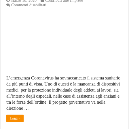
Marzo 18, 2020
Contributi alle Imprese
su
Commenti disabilitati
Incentivi
alle
aziende
per
la
produzione
di
mascherine
L’emergenza Coronavirus ha sovraccaricato il sistema sanitario,
da più punti di vista. Uno di questi è la mancanza di dispositivi
medici, per la protezione individuale degli addetti ai lavori, sia
all’interno degli ospedali, nelle case di assistenza agli anziani e
tra le forze dell’ordine. Il progetto governativo va nella
direzione …
Leggi »