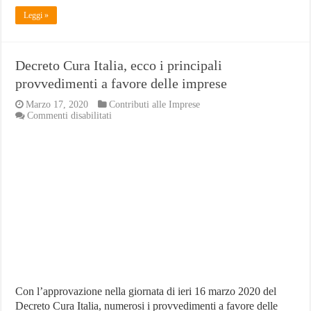
Leggi »
Decreto Cura Italia, ecco i principali
provvedimenti a favore delle imprese
Marzo 17, 2020
Contributi alle Imprese
su
Commenti disabilitati
Decreto
Cura
Italia,
ecco
i
principali
provvedimenti
a
favore
delle
imprese
Con l’approvazione nella giornata di ieri 16 marzo 2020 del
Decreto Cura Italia, numerosi i provvedimenti a favore delle