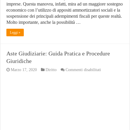
imprese. Questa manovra, infatti, mira ad un maggiore sostegno
economico con l’utilizzo di appositi ammortizzatori sociali e la
sospensione dei principali adempimenti fiscali per queste realtà.
Molto importante, anche la possibilità …
Leggi »
Aste Giudiziarie: Guida Pratica e Procedure
Giuridiche
su
Marzo 17, 2020
Diritto
Commenti disabilitati
Aste
Giudiziarie:
Guida
Pratica
e
Procedure
Giuridiche