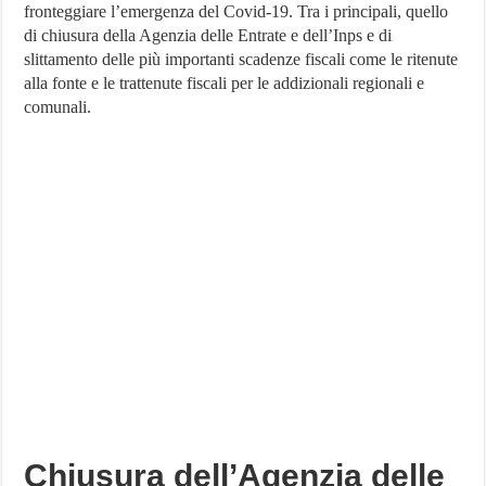
fronteggiare l’emergenza del Covid-19. Tra i principali, quello
importanti
scadenze
di chiusura della Agenzia delle Entrate e dell’Inps e di
rinviate
slittamento delle più importanti scadenze fiscali come le ritenute
per
l’emergenza
alla fonte e le trattenute fiscali per le addizionali regionali e
Covid-
comunali.
19
Chiusura dell’Agenzia delle