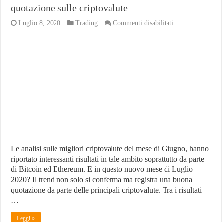
quotazione sulle criptovalute
su
Luglio 8, 2020
Trading
Commenti disabilitati
Sessione
iniziale
di
Luglio
con
una
buona
quotazione
sulle
criptovalute
Le analisi sulle migliori criptovalute del mese di Giugno, hanno
riportato interessanti risultati in tale ambito soprattutto da parte
di Bitcoin ed Ethereum. E in questo nuovo mese di Luglio
2020? Il trend non solo si conferma ma registra una buona
quotazione da parte delle principali criptovalute. Tra i risultati
…
Leggi »