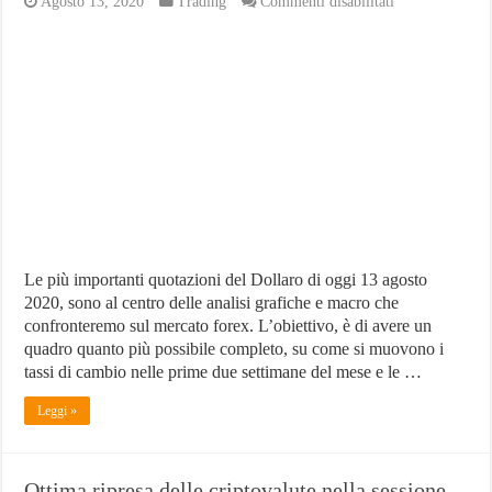
su
Agosto 13, 2020
Trading
Commenti disabilitati
Quotazioni
del
Dollaro
in
crescita
nelle
prime
due
settimane
di
Agosto
Le più importanti quotazioni del Dollaro di oggi 13 agosto
2020, sono al centro delle analisi grafiche e macro che
confronteremo sul mercato forex. L’obiettivo, è di avere un
quadro quanto più possibile completo, su come si muovono i
tassi di cambio nelle prime due settimane del mese e le …
Leggi »
Ottima ripresa delle criptovalute nella sessione