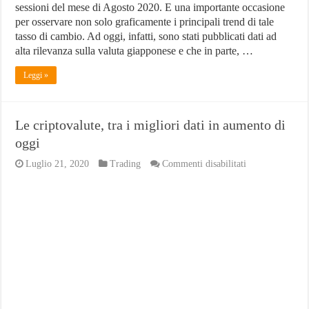
sessioni del mese di Agosto 2020. E una importante occasione
per osservare non solo graficamente i principali trend di tale
tasso di cambio. Ad oggi, infatti, sono stati pubblicati dati ad
alta rilevanza sulla valuta giapponese e che in parte, …
Leggi »
Le criptovalute, tra i migliori dati in aumento di
oggi
su
Luglio 21, 2020
Trading
Commenti disabilitati
Le
criptovalute,
tra
i
migliori
dati
in
aumento
di
oggi