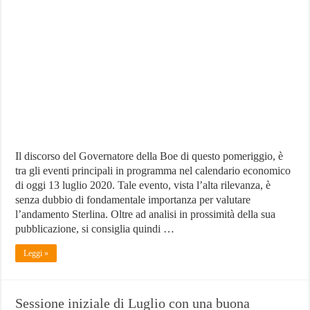
Sterlina
tra
i
più
interessanti
nella
sessione
del
13
luglio
2020
Il discorso del Governatore della Boe di questo pomeriggio, è
tra gli eventi principali in programma nel calendario economico
di oggi 13 luglio 2020. Tale evento, vista l’alta rilevanza, è
senza dubbio di fondamentale importanza per valutare
l’andamento Sterlina. Oltre ad analisi in prossimità della sua
pubblicazione, si consiglia quindi …
Leggi »
Sessione iniziale di Luglio con una buona