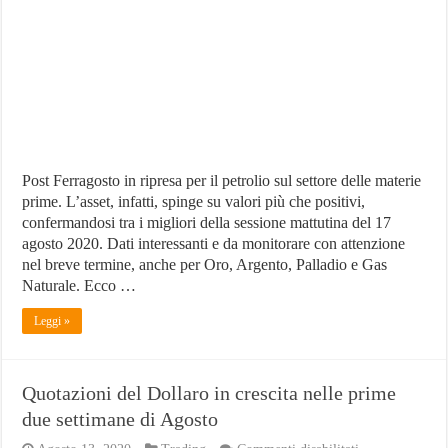
è
nelle
primissime
posizioni
sulle
materie
prime
Post Ferragosto in ripresa per il petrolio sul settore delle materie
prime. L’asset, infatti, spinge su valori più che positivi,
confermandosi tra i migliori della sessione mattutina del 17
agosto 2020. Dati interessanti e da monitorare con attenzione
nel breve termine, anche per Oro, Argento, Palladio e Gas
Naturale. Ecco …
Leggi »
Quotazioni del Dollaro in crescita nelle prime
due settimane di Agosto