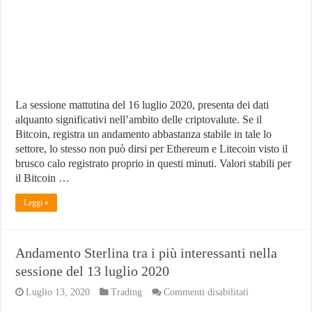
più
stabile
il
Bitcoin
La sessione mattutina del 16 luglio 2020, presenta dei dati
alquanto significativi nell’ambito delle criptovalute. Se il
Bitcoin, registra un andamento abbastanza stabile in tale lo
settore, lo stesso non può dirsi per Ethereum e Litecoin visto il
brusco calo registrato proprio in questi minuti. Valori stabili per
il Bitcoin …
Leggi »
Andamento Sterlina tra i più interessanti nella
sessione del 13 luglio 2020
su
Luglio 13, 2020
Trading
Commenti disabilitati
Andamento