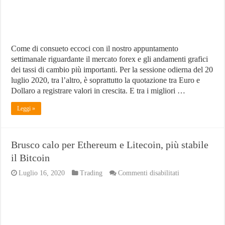
e
Sterlina
ad
inizio
settimana
Come di consueto eccoci con il nostro appuntamento
settimanale riguardante il mercato forex e gli andamenti grafici
dei tassi di cambio più importanti. Per la sessione odierna del 20
luglio 2020, tra l’altro, è soprattutto la quotazione tra Euro e
Dollaro a registrare valori in crescita. E tra i migliori …
Leggi »
Brusco calo per Ethereum e Litecoin, più stabile
il Bitcoin
su
Luglio 16, 2020
Trading
Commenti disabilitati
Brusco
calo
per
Ethereum
e
Litecoin,