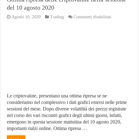
del 10 agosto 2020
su
Agosto 10, 2020
Trading
Commenti disabilitati
Ottima
ripresa
delle
criptovalute
nella
sessione
del
10
agosto
2020
Le criptovalute, presentano una ottima ripresa se ne
consideriamo nel complessivo i dati grafici emersi nelle prime
sessioni del mese. Dopo diverse volatilità dei prezzi registrate
nel corso dei vari riscontri grafici degli ultimi giorni, infatti,
emergono in questa sessione mattutina del 10 agosto 2020,
importanti rialzi online. Ottima ripresa …