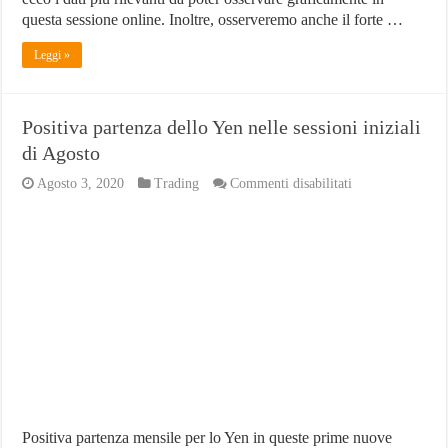
questa sessione online. Inoltre, osserveremo anche il forte …
Leggi »
Positiva partenza dello Yen nelle sessioni iniziali
di Agosto
su
Agosto 3, 2020
Trading
Commenti disabilitati
Positiva
partenza
dello
Yen
nelle
sessioni
iniziali
di
Agosto
Positiva partenza mensile per lo Yen in queste prime nuove