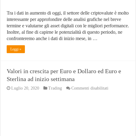
Tra i dati in aumento di oggi, il settore delle criptovalute è molto
interessante per approfondire delle analisi grafiche nel breve
termine e valutarne gli asset digitali con le migliori performance.
Inoltre, al fine di capirne le potenzialità di questo periodo, ne
confronteremo anche i dati di inizio mese, in …
Leggi »
Valori in crescita per Euro e Dollaro ed Euro e
Sterlina ad inizio settimana
su
Luglio 20, 2020
Trading
Commenti disabilitati
Valori
in
crescita
per
Euro
e
Dollaro
ed
Euro