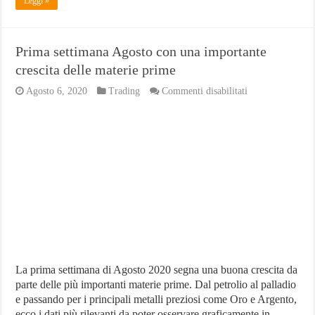
Leggi »
Prima settimana Agosto con una importante
crescita delle materie prime
su
Agosto 6, 2020
Trading
Commenti disabilitati
Prima
settimana
Agosto
con
una
importante
crescita
delle
materie
prime
La prima settimana di Agosto 2020 segna una buona crescita da
parte delle più importanti materie prime. Dal petrolio al palladio
e passando per i principali metalli preziosi come Oro e Argento,
ecco i dati più rilevanti da poter osservare graficamente in