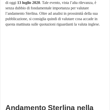
di oggi
13 luglio 2020
. Tale evento, vista l’alta rilevanza, è
più
interessanti
senza dubbio di fondamentale importanza per valutare
nella
l’andamento Sterlina. Oltre ad analisi in prossimità della sua
sessione
del
pubblicazione, si consiglia quindi di valutare cosa accade in
13
questa mattinata sulle quotazioni riguardanti la valuta inglese.
luglio
2020
Andamento Sterlina nella