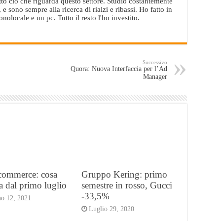
utto ciò che riguarda questo settore. Studio costantemente
e sono sempre alla ricerca di rialzi e ribassi. Ho fatto in
locale e un pc. Tutto il resto l'ho investito.
Successivo
Quora: Nuova Interfaccia per l’Ad
Manager
-commerce: cosa
Gruppo Kering: primo
 dal primo luglio
semestre in rosso, Gucci
-33,5%
o 12, 2021
Luglio 29, 2020