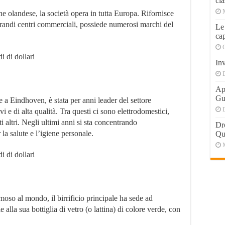
cla
one olandese, la società opera in tutta Europa. Rifornisce
grandi centri commerciali, possiede numerosi marchi del
Le
cap
i di dollari
Inv
Apr
Gu
 a Eindhoven, è stata per anni leader del settore
vi e di alta qualità. Tra questi ci sono elettrodomestici,
 altri. Negli ultimi anni si sta concentrando
Dr
la salute e l’igiene personale.
Qu
i di dollari
moso al mondo, il birrificio principale ha sede ad
alla sua bottiglia di vetro (o lattina) di colore verde, con