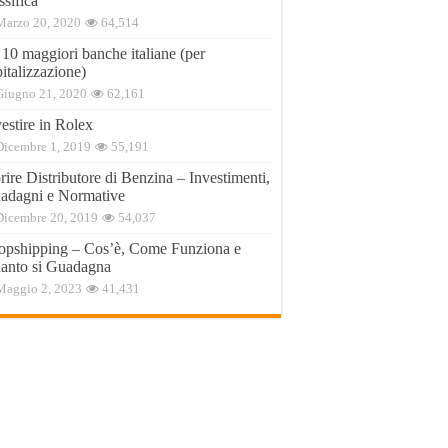
ssifica
Marzo 20, 2020
64,514
 10 maggiori banche italiane (per
italizzazione)
Giugno 21, 2020
62,161
estire in Rolex
Dicembre 1, 2019
55,191
ire Distributore di Benzina – Investimenti,
adagni e Normative
Dicembre 20, 2019
54,037
opshipping – Cos’è, Come Funziona e
anto si Guadagna
Maggio 2, 2023
41,431