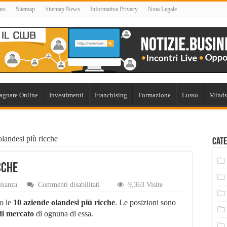
ato
Sitemap
Sitemap News
Informativa Privacy
Nota Legale
agnare Online
Investimenti
Franchising
Formazione
Lusso
Minds
landesi più ricche
Cate
cche
su
inanza
Commenti disabilitati
9,363 Visite
Le
10
mo le
10 aziende olandesi più ricche
. Le posizioni sono
aziende
di mercato
di ognuna di essa.
olandesi
più