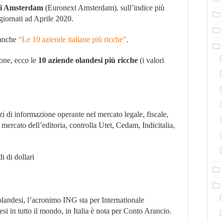
ricche
di Amsterdam
(Euronext Amsterdam), sull’indice più
ggiornati ad Aprile 2020.
i anche
“Le 10 aziende italiane più ricche”
.
ione, ecco le
10 aziende olandesi più ricche
(i valori
i di informazione operante nel mercato legale, fiscale,
el mercato dell’editoria, controlla Utet, Cedam, Indicitalia,
i di dollari
olandesi, l’acronimo ING sta per Internationale
i in tutto il mondo, in Italia è nota per Conto Arancio.