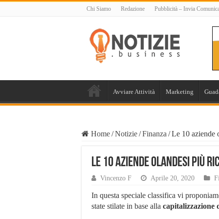
Chi Siamo
Redazione
Pubblicità – Invia Comunic
Avviare Attività
Marketing
Guad
Home
/
Notizie
/
Finanza
/
Le 10 aziende o
Le 10 aziende olandesi più ri
Vincenzo F
Aprile 20, 2020
F
In questa speciale classifica vi proponia
state stilate in base alla
capitalizzazione 