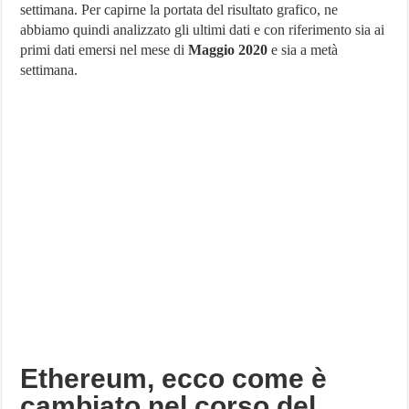
settimana. Per capirne la portata del risultato grafico, ne
200
dollari
abbiamo quindi analizzato gli ultimi dati e con riferimento sia ai
in
primi dati emersi nel mese di
Maggio 2020
e sia a metà
questo
avvio
settimana.
di
settimana
Ethereum, ecco come è
cambiato nel corso del