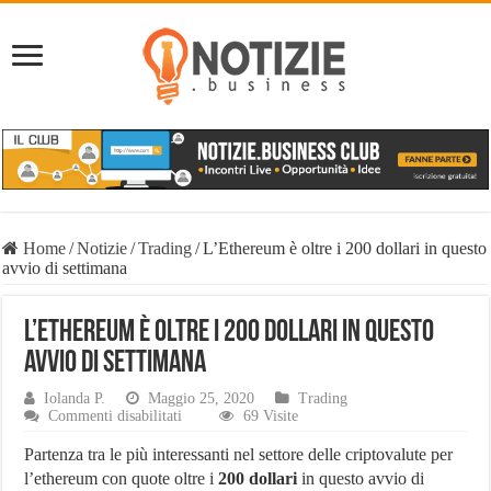
Home
/
Notizie
/
Trading
/
L’Ethereum è oltre i 200 dollari in questo
avvio di settimana
L’Ethereum è oltre i 200 dollari in questo
avvio di settimana
Iolanda P.
Maggio 25, 2020
Trading
su
Commenti disabilitati
69 Visite
L’Ethereum
è
Partenza tra le più interessanti nel settore delle criptovalute per
oltre
l’ethereum con quote oltre i
200 dollari
in questo avvio di
i