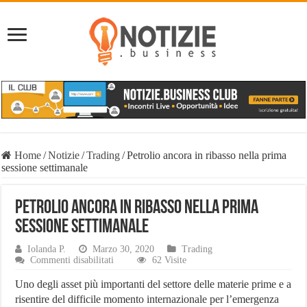
Home
/
Notizie
/
Trading
/
Petrolio ancora in ribasso nella prima
sessione settimanale
Petrolio ancora in ribasso nella prima
sessione settimanale
Iolanda P.
Marzo 30, 2020
Trading
su
Commenti disabilitati
62 Visite
Petrolio
ancora
Uno degli asset più importanti del settore delle materie prime e a
in
risentire del difficile momento internazionale per l’emergenza
ribasso