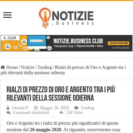
Home
/
Notizie
/
Trading
/
Rialzi di prezzo di Oro e Argento tra i
più rilevanti della sessione odierna
Rialzi di prezzo di Oro e Argento tra i più
rilevanti della sessione odierna
Iolanda P.
Maggio 26, 2020
Trading
su
Commenti disabilitati
130 Visite
Rialzi
di
Oro e Argento tra i rialzi di prezzo più significativi di questa
prezzo
sessione del
26 maggio 2020
. Al riguardo, osserveremo cosa
di