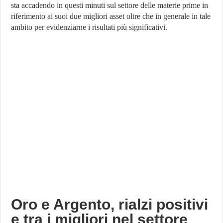
sta accadendo in questi minuti sul settore delle materie prime in
Oro
e
riferimento ai suoi due migliori asset oltre che in generale in tale
Argento
ambito per evidenziarne i risultati più significativi.
tra
i
più
rilevanti
della
sessione
odierna
Oro e Argento, rialzi positivi
e tra i migliori nel settore