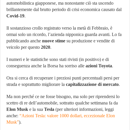
automobilistica giapponese, ma nonostante ciò sta uscendo
stime
spingono
brillantemente dal brutto periodo di crisi economica causato dal
il
Covid-19
.
titolo
(+5%)
Il sostanzioso crollo registrato verso la metà di Febbraio, è
ormai solo un ricordo, l’azienda nipponica guarda avanti. Lo fa
pubblicando anche
nuove stime
su produzione e vendite di
veicolo per questo
2020
.
I numeri e le statistiche sono stati rivisti (in positivo) e di
conseguenza anche la Borsa ha sorriso alle
azioni Toyota
.
Ora si cerca di recuperare i preziosi punti percentuali persi per
strada e soprattutto migliorare la
capitalizzazione di mercato
.
Ma non perché ce ne fosse bisogno, ma solo per riprendersi lo
scettro di re dell’automobile, sottratto qualche settimana fa da
Elon Musk
e la sua
Tesla
(per ulteriori informazioni, leggi
anche:
“Azioni Tesla: valore 1000 dollari, eccezionale Elon
Musk”
).