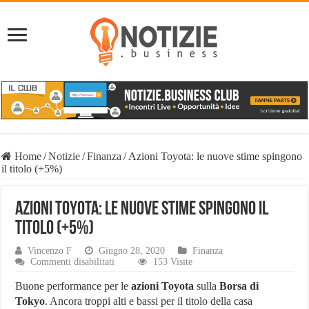
Home
/
Notizie
/
Finanza
/
Azioni Toyota: le nuove stime spingono
il titolo (+5%)
Azioni Toyota: le nuove stime spingono il
titolo (+5%)
Vincenzo F
Giugno 28, 2020
Finanza
su
Commenti disabilitati
153 Visite
Azioni
Toyota:
Buone performance per le
azioni Toyota
sulla
Borsa di
le
Tokyo
. Ancora troppi alti e bassi per il titolo della casa
nuove