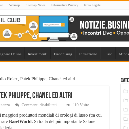
ato
Sitemap
Sitemap News
Informativa Privacy
Nota Legale
agnare Online
Investimenti
Franchising
Formazione
Lusso
Minds
io Rolex, Patek Philippe, Chanel ed altri
Cate
ek Philippe, Chanel ed altri
su
inanza
Commenti disabilitati
110 Visite
BaselWorld:
addio
 i maggiori produttori mondiali di orologi di lusso (tra cui
Rolex,
ciare
BaselWorld
. Si tratta del più importante Salone
Patek
elleria.
Philippe,