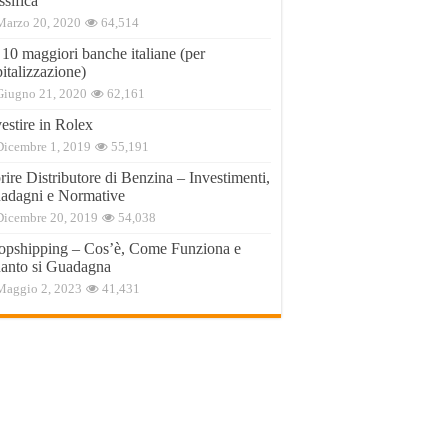
ssifica
Marzo 20, 2020
64,514
 10 maggiori banche italiane (per
italizzazione)
Giugno 21, 2020
62,161
estire in Rolex
Dicembre 1, 2019
55,191
ire Distributore di Benzina – Investimenti,
adagni e Normative
Dicembre 20, 2019
54,038
opshipping – Cos’è, Come Funziona e
anto si Guadagna
Maggio 2, 2023
41,431