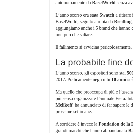
autonomamente da
BaselWorld
senza ave
L’anno scorso era stata
Swatch
a ritirare
BaselWorld, seguito a ruota da
Breitling
aggiungiamo anche i 5 brand che hanno dato
non può che saltare.
Il fallimento si avvicina pericolosamente.
La probabile fine de
L’anno scorso, gli espositori sono stai
50
2017. Praticamente negli ultii
10 anni
si 
Ma quello che preoccupa di più è l’assenz
più senso organizzare l’annuale Fiera. Inta
Melikoff
, ha annunciato di far sapere le 
prossime settimane.
A sorridere è invece la
Fondation
de
la
grandi marchi che hanno abbandonato
Ba