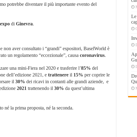
cla
imo potrebbe diventare il più importante evento del
Le
cap
lexpo
di
Ginevra
.
Inv
, e non aver consultato i “grandi” espositori, BaselWorld è
Apr
vato un regolamento “eccezionale”, causa
coronavirus
.
Gu
zare una mini-Fiera nel 2020 e trasferire l’
85%
del
one dell’edizione 2021, e
trattenere
il
15%
per coprire le
Dr
orsare il
30%
dei ricavi in contanti alle grandi aziende, e
Qu
’edizione
2021
trattenendo il
30%
da quest’ultima
o né la prima proposta, né la seconda.