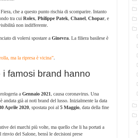
Chanel
ed
 Fiera, che a questo punto rischia di scomparire. Intanto
altri
ondo tra cui
Rolex
,
Philippe Patek
,
Chanel
,
Chopar
, e
isibilità non indifferente.
nciato di volersi spostare a
Ginevra
. La filiera basilese è
olla, ma la ripresa è vicina”
.
 i famosi brand hanno
orologeria a
Gennaio 2021
, causa coronavirus. Una
è andata già ai noti brand del lusso. Inizialmente la data
30 Aprile 2020
, spostata poi al
5 Maggio
, data della fine
tive dei marchi più volte, ma quello che li ha portati a
l rinvio del Salone, bensì le decisioni prese