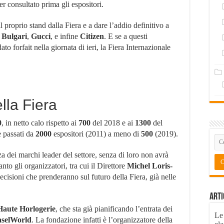
r consultato prima gli espositori.
 il proprio stand dalla Fiera e a dare l’addio definitivo a
,
Bulgari
,
Gucci
, e infine
Citizen
. E se a questi
 forfait nella giornata di ieri, la Fiera Internazionale
lla Fiera
0
, in netto calo rispetto ai
700
del 2018 e ai
1300
del
è passati da
2000
espositori (2011) a meno di
500
(2019).
a dei marchi leader del settore, senza di loro non avrà
nto gli organizzatori, tra cui il Direttore
Michel
Loris-
decisioni che prenderanno sul futuro della Fiera, già nelle
Arti
Haute
Horlogerie
, che sta già pianificando l’entrata dei
Le
selWorld
. La fondazione infatti è l’organizzatore della