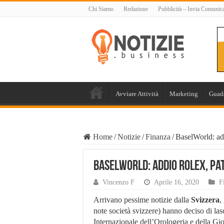
Chi Siamo
Redazione
Pubblicità – Invia Comunic
Avviare Attività
Marketing
Guad
Home
/
Notizie
/
Finanza
/
BaselWorld: add
BaselWorld: addio Rolex, Pat
Vincenzo F
Aprile 16, 2020
F
Arrivano pessime notizie dalla
Svizzera
,
note società svizzere) hanno deciso di las
Internazionale dell’Orologeria e della Gioi