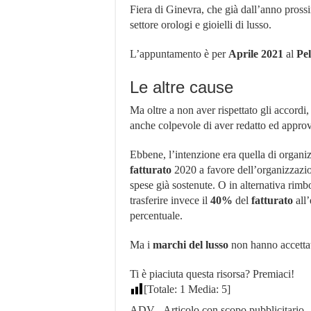
Fiera di Ginevra, che già dall’anno pross
settore orologi e gioielli di lusso.
L’appuntamento è per
Aprile 2021
al
Pe
Le altre cause
Ma oltre a non aver rispettato gli accordi
anche colpevole di aver redatto ed appro
Ebbene, l’intenzione era quella di organiz
fatturato
2020 a favore dell’organizzazi
spese già sostenute. O in alternativa rimb
trasferire invece il
40%
del
fatturato
all
percentuale.
Ma i
marchi
del lusso
non hanno accettat
Ti è piaciuta questa risorsa? Premiaci!
[Totale:
1
Media:
5
]
ADV - Articolo con scopo pubblicitario