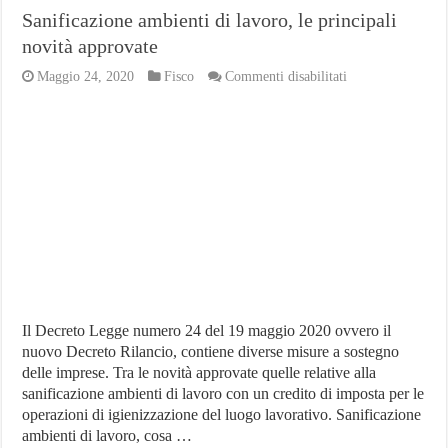
Sanificazione ambienti di lavoro, le principali
novità approvate
su
Maggio 24, 2020
Fisco
Commenti disabilitati
Sanificazione
ambienti
di
lavoro,
le
principali
novità
approvate
Il Decreto Legge numero 24 del 19 maggio 2020 ovvero il
nuovo Decreto Rilancio, contiene diverse misure a sostegno
delle imprese. Tra le novità approvate quelle relative alla
sanificazione ambienti di lavoro con un credito di imposta per le
operazioni di igienizzazione del luogo lavorativo. Sanificazione
ambienti di lavoro, cosa …