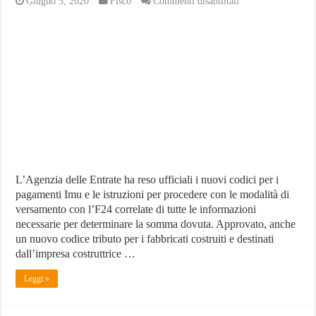
su
Giugno 5, 2020
Fisco
Commenti disabilitati
I
nuovi
codici
per
i
pagamenti
Imu,
ecco
quelli
validi
per
le
imprese
L’Agenzia delle Entrate ha reso ufficiali i nuovi codici per i
pagamenti Imu e le istruzioni per procedere con le modalità di
versamento con l’F24 correlate di tutte le informazioni
necessarie per determinare la somma dovuta. Approvato, anche
un nuovo codice tributo per i fabbricati costruiti e destinati
dall’impresa costruttrice …
Leggi »