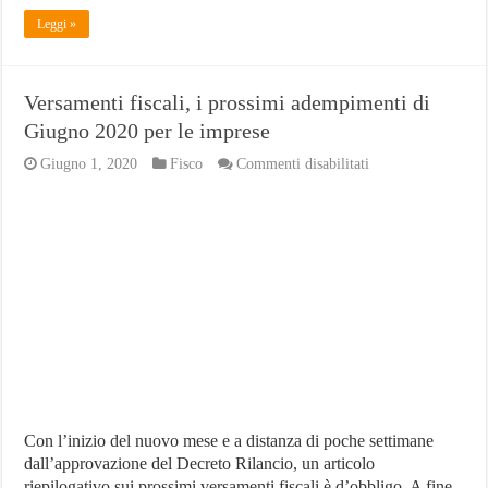
Leggi »
Versamenti fiscali, i prossimi adempimenti di
Giugno 2020 per le imprese
su
Giugno 1, 2020
Fisco
Commenti disabilitati
Versamenti
fiscali,
i
prossimi
adempimenti
di
Giugno
2020
per
le
imprese
Con l’inizio del nuovo mese e a distanza di poche settimane
dall’approvazione del Decreto Rilancio, un articolo
riepilogativo sui prossimi versamenti fiscali è d’obbligo. A fine