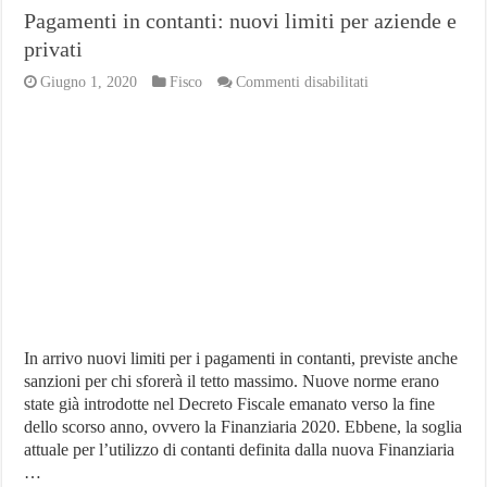
Pagamenti in contanti: nuovi limiti per aziende e
privati
su
Giugno 1, 2020
Fisco
Commenti disabilitati
Pagamenti
in
contanti:
nuovi
limiti
per
aziende
e
privati
In arrivo nuovi limiti per i pagamenti in contanti, previste anche
sanzioni per chi sforerà il tetto massimo. Nuove norme erano
state già introdotte nel Decreto Fiscale emanato verso la fine
dello scorso anno, ovvero la Finanziaria 2020. Ebbene, la soglia
attuale per l’utilizzo di contanti definita dalla nuova Finanziaria
…