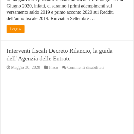
Giugno 2020, infatti, ci saranno i primi adempimenti sul
versamento saldo 2019 e primo acconto 2020 sui Redditi
dell’anno fiscale 2019. Rinviati a Settembre …
Leggi »
Interventi fiscali Decreto Rilancio, la guida
dell’Agenzia delle Entrate
su
Maggio 30, 2020
Fisco
Commenti disabilitati
Interventi
fiscali
Decreto
Rilancio,
la
guida
dell’Agenzia
delle
Entrate