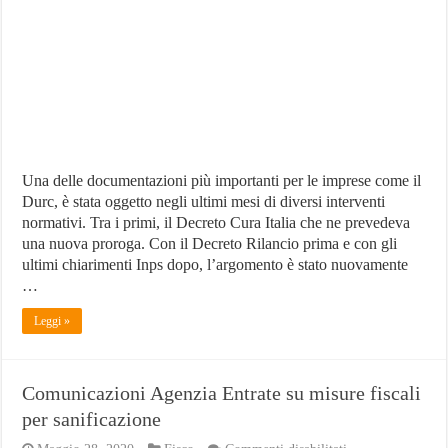
Durc,
dal
Decreto
di
Rilancio
ai
chiarimenti
Inps
Una delle documentazioni più importanti per le imprese come il
Durc, è stata oggetto negli ultimi mesi di diversi interventi
normativi. Tra i primi, il Decreto Cura Italia che ne prevedeva
una nuova proroga. Con il Decreto Rilancio prima e con gli
ultimi chiarimenti Inps dopo, l’argomento è stato nuovamente
…
Leggi »
Comunicazioni Agenzia Entrate su misure fiscali
per sanificazione