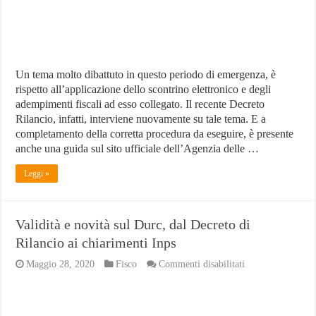
attività
Un tema molto dibattuto in questo periodo di emergenza, è
rispetto all’applicazione dello scontrino elettronico e degli
adempimenti fiscali ad esso collegato. Il recente Decreto
Rilancio, infatti, interviene nuovamente su tale tema. E a
completamento della corretta procedura da eseguire, è presente
anche una guida sul sito ufficiale dell’Agenzia delle …
Leggi »
Validità e novità sul Durc, dal Decreto di
Rilancio ai chiarimenti Inps
su
Maggio 28, 2020
Fisco
Commenti disabilitati
Validità
e
novità
sul