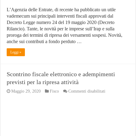
L’Agenzia delle Entrate, di recente ha pubblicato un utile
vademecum sui principali interventi fiscali approvati dal
Decreto Legge numero 24 del 19 maggio 2020 (Decreto
Rilancio). Tante, le novità per le imprese sull’Irap e sulla
proroga dei termini di ripresa dei versamenti sospesi. Novità,
anche sui contributi a fondo perduto …
Leggi »
Scontrino fiscale elettronico e adempimenti
previsti per la ripresa attività
su
Maggio 29, 2020
Fisco
Commenti disabilitati
Scontrino
fiscale
elettronico
e
adempimenti
previsti
per
la
ripresa