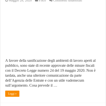
su
Maggio 28, 2020
Fisco
Commenti disabilitati
Comunicazioni
Agenzia
Entrate
su
misure
fiscali
per
sanificazione
A favore della sanificazione degli ambienti di lavoro aperti al
pubblico, sono state di recente approvate delle misure fiscali
con il Decreto Legge numero 24 del 19 maggio 2020. Non è
tardata, anche una ulteriore comunicazione da parte
dell’Agenzia delle Entrate e con un utile vademecum
sull’argomento. Cosa prevede il …
Leggi »