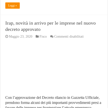
Leggi »
Irap, novità in arrivo per le imprese nel nuovo
decreto approvato
su
Maggio 23, 2020
Fisco
Commenti disabilitati
Irap,
novità
in
arrivo
per
le
imprese
nel
nuovo
decreto
approvato
Con l’approvazione del Decreto rilancio in Gazzetta Ufficiale,
prendono forma alcuni dei più importanti provvedimenti presi a
favore delle imprese per fronteggiare l’attuale emergenza.