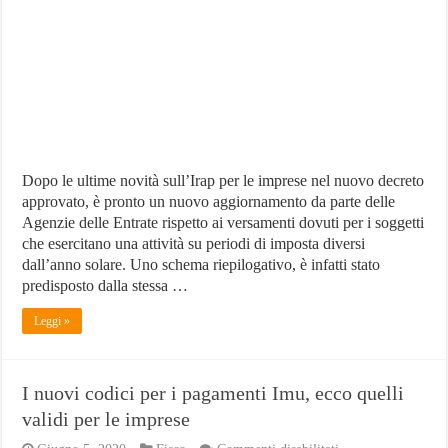
caso
di
periodo
imposta
diverso
dall’anno
solare
Dopo le ultime novità sull’Irap per le imprese nel nuovo decreto
approvato, è pronto un nuovo aggiornamento da parte delle
Agenzie delle Entrate rispetto ai versamenti dovuti per i soggetti
che esercitano una attività su periodi di imposta diversi
dall’anno solare. Uno schema riepilogativo, è infatti stato
predisposto dalla stessa …
Leggi »
I nuovi codici per i pagamenti Imu, ecco quelli
validi per le imprese