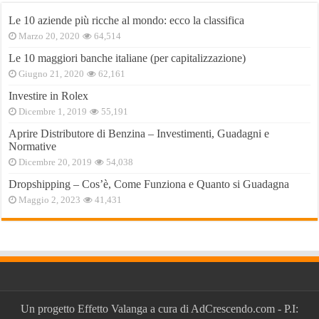
Le 10 aziende più ricche al mondo: ecco la classifica
Marzo 20, 2020
64,514
Le 10 maggiori banche italiane (per capitalizzazione)
Giugno 21, 2020
62,161
Investire in Rolex
Dicembre 1, 2019
55,191
Aprire Distributore di Benzina – Investimenti, Guadagni e
Normative
Dicembre 20, 2019
54,038
Dropshipping – Cos’è, Come Funziona e Quanto si Guadagna
Maggio 2, 2023
41,431
Un progetto
Effetto Valanga
a cura di
AdCrescendo.com
- P.I: