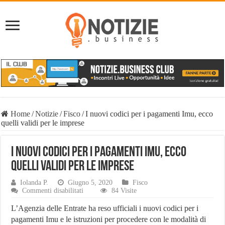
Home
/
Notizie
/
Fisco
/
I nuovi codici per i pagamenti Imu, ecco
quelli validi per le imprese
I nuovi codici per i pagamenti Imu, ecco
quelli validi per le imprese
Iolanda P.
Giugno 5, 2020
Fisco
su
Commenti disabilitati
84 Visite
I
nuovi
L’Agenzia delle Entrate ha reso ufficiali i nuovi codici per i
codici
pagamenti Imu e le istruzioni per procedere con le modalità di
per