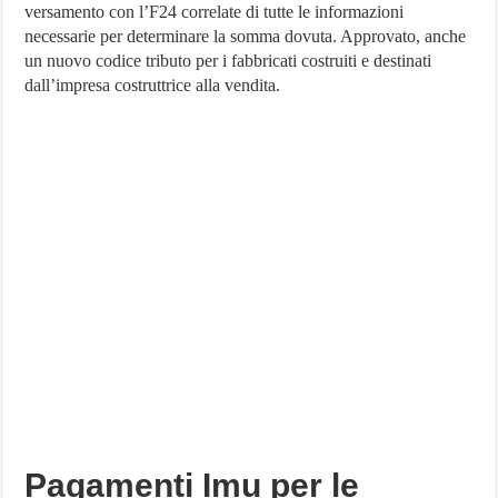
versamento con l’F24 correlate di tutte le informazioni
i
pagamenti
necessarie per determinare la somma dovuta. Approvato, anche
Imu,
un nuovo codice tributo per i fabbricati costruiti e destinati
ecco
quelli
dall’impresa costruttrice alla vendita.
validi
per
le
imprese
Pagamenti Imu per le