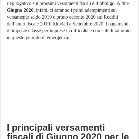
riepilogativo sui prossimi versamenti fiscali è d’obbligo. A fine
adempimenti
di
Giugno 2020
, infatti, ci saranno i primi adempimenti sul
Giugno
versamento saldo 2019 e primo acconto 2020 sui Redditi
2020
per
dell’anno fiscale 2019. Rinviati a Settembre 2020, i pagamenti
le
di imposte e tasse per imprese in difficoltà e con cali di fatturato
imprese
in questo periodo di emergenza.
I principali versamenti
fiscali di Giugno 2020 per le