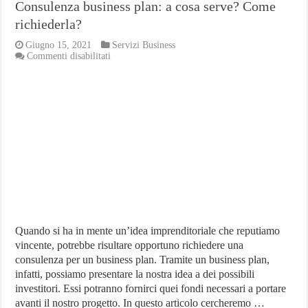
Consulenza business plan: a cosa serve? Come
richiederla?
Giugno 15, 2021
Servizi Business
su
Commenti disabilitati
Consulenza
business
plan:
a
cosa
serve?
Come
richiederla?
Quando si ha in mente un’idea imprenditoriale che reputiamo
vincente, potrebbe risultare opportuno richiedere una
consulenza per un business plan. Tramite un business plan,
infatti, possiamo presentare la nostra idea a dei possibili
investitori. Essi potranno fornirci quei fondi necessari a portare
avanti il nostro progetto. In questo articolo cercheremo …