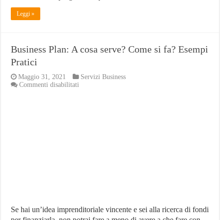
Leggi »
Business Plan: A cosa serve? Come si fa? Esempi
Pratici
Maggio 31, 2021
Servizi Business
su
Commenti disabilitati
Business
Plan:
A
cosa
serve?
Come
si
fa?
Esempi
Pratici
Se hai un’idea imprenditoriale vincente e sei alla ricerca di fondi
per finanziarla, non potrai fare a meno di avere a che fare con