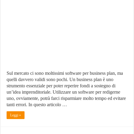
Software
business
plan:
migliori
nel
2021
Sul mercato ci sono moltissimi software per business plan, ma
quelli davvero validi sono pochi. Un business plan è uno
strumento essenziale per poter reperire fondi a sostegno di
un’idea imprenditoriale. Utilizzare un software per redigerne
uno, ovviamente, potrà farci risparmiare molto tempo ed evitare
tanti errori. In questo articolo …
Leggi »