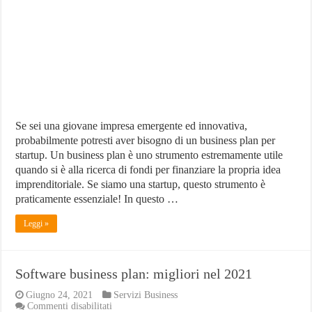
cos’è,
a
che
serve,
come
farlo
Se sei una giovane impresa emergente ed innovativa,
probabilmente potresti aver bisogno di un business plan per
startup. Un business plan è uno strumento estremamente utile
quando si è alla ricerca di fondi per finanziare la propria idea
imprenditoriale. Se siamo una startup, questo strumento è
praticamente essenziale! In questo …
Leggi »
Software business plan: migliori nel 2021
Giugno 24, 2021
Servizi Business
su
Commenti disabilitati