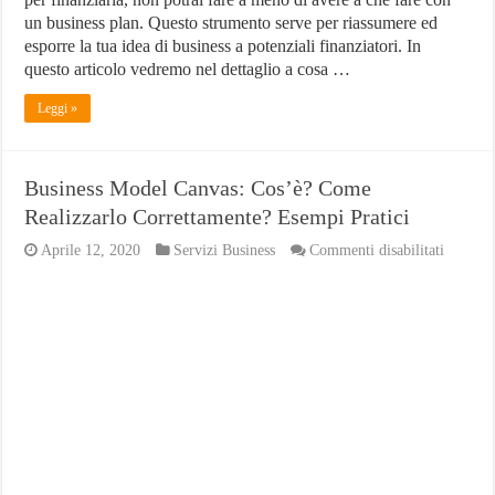
un business plan. Questo strumento serve per riassumere ed
esporre la tua idea di business a potenziali finanziatori. In
questo articolo vedremo nel dettaglio a cosa …
Leggi »
Business Model Canvas: Cos’è? Come
Realizzarlo Correttamente? Esempi Pratici
su
Aprile 12, 2020
Servizi Business
Commenti disabilitati
Busines
Model
Canvas:
Cos’è?
Come
Realizza
Corrett
Esempi
Pratici