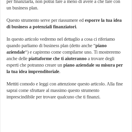
per finanziarla, non potrai fare a meno di avere a che fare con
serve?
un business plan.
Come
si
fa?
Questo strumento serve per riassumere ed
esporre la tua idea
Esempi
di business a potenziali finanziatori
.
Pratici
In questo articolo vedremo nel dettaglio a cosa ci riferiamo
quando parliamo di business plan (detto anche “
piano
aziendale
“) e capiremo come compilarne uno. Ti mostreremo
anche delle
piattaforme che ti aiuteranno
a trovare degli
esperti che potranno creare un
piano aziendale su misura per
la tua idea imprenditoriale
.
Mettiti comodo e leggi con attenzione questo articolo. Alla fine
saprai come sfruttare al massimo questo strumento
imprescindibile per trovare qualcuno che ti finanzi.