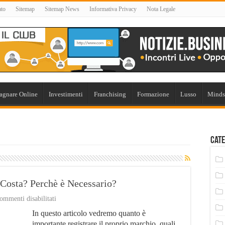
ato
Sitemap
Sitemap News
Informativa Privacy
Nota Legale
agnare Online
Investimenti
Franchising
Formazione
Lusso
Minds
Cate
Costa? Perchè è Necessario?
su
ommenti disabilitati
Registrazione
In questo articolo vedremo quanto è
Marchio:
Quanto
importante registrare il proprio marchio, quali