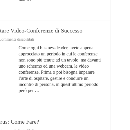
are Video-Conferenze di Successo
su
Commenti disabilitati
Video
Come ogni business leader, avete appena
Conferenze:
Come
approcciato un periodo in cui le conferenze
Impostare
non sono più tenute ad un tavolo, ma davanti
Video-
uno schermo ed una webcam, le video
Conferenze
di
conferenze. Prima o poi bisogna imparare
Successo
l’arte di ospitare, gestire e condurre un
incontro di persona, in quest’ultimo periodo
però per …
irus: Come Fare?