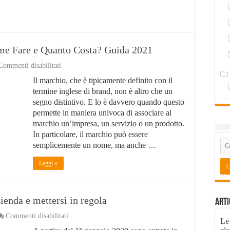
me Fare e Quanto Costa? Guida 2021
su
Commenti disabilitati
Registrare
Il marchio, che è tipicamente definito con il
Marchio
Sonoro:
termine inglese di brand, non è altro che un
Come
segno distintivo. E lo è davvero quando questo
Fare
permette in maniera univoca di associare al
e
Quanto
marchio un’impresa, un servizio o un prodotto.
Costa?
In particolare, il marchio può essere
Guida
semplicemente un nome, ma anche …
2021
Leggi »
ienda e mettersi in regola
Arti
su
Commenti disabilitati
Le
Come