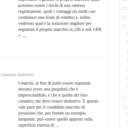
Costa?
possono essere i rischi di una omessa
Perchè
registrazione, quali i vantaggi (in molti casi
è
Necessario?
costituisce una fonte di reddito) e, infine,
vedremo qual è la soluzione migliore per
registrare il proprio marchio in 24h a soli 149€
+ …
e
su
Commenti disabilitati
Registrare
I marchi, al fine di poter essere registrati,
Marchio
di
devono avere una proprietà che è
posizione
imprescindibile, e che è quella del loro
carattere che deve essere distintivo. E questo
vale pure per il cosiddetto marchio di
posizione che, per fornire un esempio
lampante, può essere quello apposto sulla
superficie esterna di …