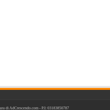
ura di
AdCrescendo.com
- P.I: 03183850787