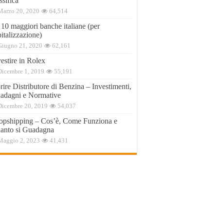
ssifica
Marzo 20, 2020
64,514
 10 maggiori banche italiane (per
italizzazione)
Giugno 21, 2020
62,161
estire in Rolex
Dicembre 1, 2019
55,191
ire Distributore di Benzina – Investimenti,
adagni e Normative
Dicembre 20, 2019
54,037
opshipping – Cos’è, Come Funziona e
anto si Guadagna
Maggio 2, 2023
41,431