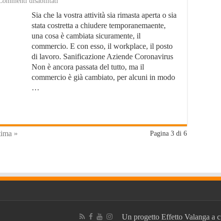
su
Commenti disabilitati
Sanificazione
Sia che la vostra attività sia rimasta aperta o sia
Aziende
Coronavirus:
stata costretta a chiudere temporanemaente,
Come
una cosa è cambiata sicuramente, il
Fare?
commercio. E con esso, il workplace, il posto
di lavoro. Sanificazione Aziende Coronavirus
Non è ancora passata del tutto, ma il
commercio è già cambiato, per alcuni in modo
…
tima »
Pagina 3 di 6
Un progetto
Effetto Valanga
a c