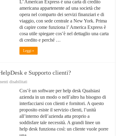
L’ American Express è una carta di credito
Express:
Come
americana appartenente ad una società che
Funziona?
opera nel comparto dei servizi finanziari e di
Come
viaggio, con sede centrale a New York. Prima
Richiederla?
Vantaggi?
di capire come funziona l’ America Express è
cosa utile spiegare cos’è nel dettaglio una carta
di credito e perché …
Leggi »
HelpDesk e Supporto clienti?
su
nti disabilitati
Zendesk:
Cos’è un software per help desk Qualsiasi
Miglior
Software
azienda in un modo o nell’altro ha bisogno di
per
interfacciarsi con clienti e fornitori. A questo
HelpDesk
proposito esiste il servizio clienti, l’unità
e
Supporto
all’interno dell’azienda atta proprio a
clienti?
soddisfare tale necessità. A grandi linee un
help desk funziona così: un cliente vuole porre
una …