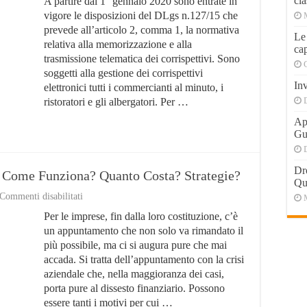
cla
A partire dal 1° gennaio 2020 sono entrate in
digitalizzare
la
vigore le disposizioni del DLgs n.127/15 che
propria
prevede all’articolo 2, comma 1, la normativa
azienda
Le
relativa alla memorizzazione e alla
e
cap
mettersi
trasmissione telematica dei corrispettivi. Sono
in
soggetti alla gestione dei corrispettivi
regola
Inv
elettronici tutti i commercianti al minuto, i
ristoratori e gli albergatori. Per …
Apr
Gu
Dr
 Come Funziona? Quanto Costa? Strategie?
Qu
su
Commenti disabilitati
Risanamento
Per le imprese, fin dalla loro costituzione, c’è
Aziendale:
Cos’è?
un appuntamento che non solo va rimandato il
Come
più possibile, ma ci si augura pure che mai
Funziona?
accada. Si tratta dell’appuntamento con la crisi
Quanto
Costa?
aziendale che, nella maggioranza dei casi,
Strategie?
porta pure al dissesto finanziario. Possono
essere tanti i motivi per cui …