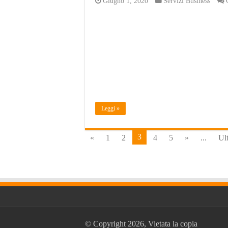
Giugno 1, 2020
Servizi Business
Leggi »
3
«
1
2
4
5
»
...
Ul
© Copyright 2026, Vietata la copia