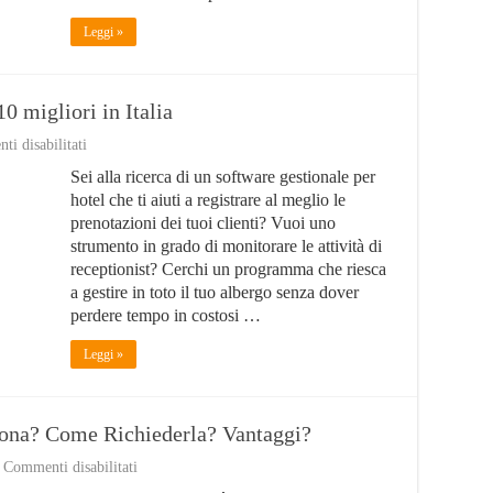
Leggi »
10 migliori in Italia
su
i disabilitati
Migliori
Sei alla ricerca di un software gestionale per
gestionali
per
hotel che ti aiuti a registrare al meglio le
Hotel:
prenotazioni dei tuoi clienti? Vuoi uno
i
strumento in grado di monitorare le attività di
10
migliori
receptionist? Cerchi un programma che riesca
in
a gestire in toto il tuo albergo senza dover
Italia
perdere tempo in costosi …
Leggi »
ona? Come Richiederla? Vantaggi?
su
Commenti disabilitati
American