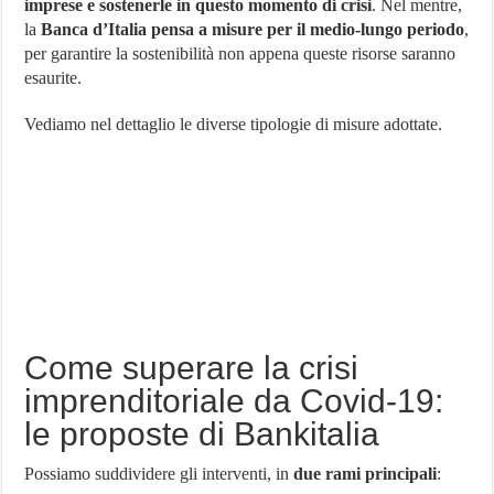
imprese e sostenerle in questo momento di crisi
. Nel mentre,
misure
la
Banca d’Italia pensa a misure per il medio-lungo periodo
,
della
Banca
per garantire la sostenibilità non appena queste risorse saranno
d’Italia
esaurite.
per
sostenere
le
Vediamo nel dettaglio le diverse tipologie di misure adottate.
imprese
in
crisi
Come superare la crisi
imprenditoriale da Covid-19:
le proposte di Bankitalia
Possiamo suddividere gli interventi, in
due rami principali
: