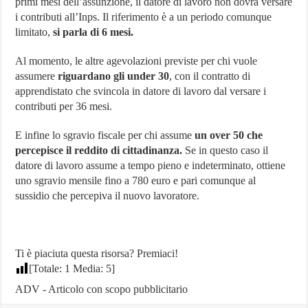
primi mesi dell’assunzione, il datore di lavoro non dovrà versare
i contributi all’Inps. Il riferimento è a un periodo comunque
limitato,
si parla di 6 mesi.
Al momento, le altre agevolazioni previste per chi vuole
assumere
riguardano gli under 30
, con il contratto di
apprendistato che svincola in datore di lavoro dal versare i
contributi per 36 mesi.
E infine lo sgravio fiscale per chi assume
un over 50 che
percepisce il reddito di cittadinanza.
Se in questo caso il
datore di lavoro assume a tempo pieno e indeterminato, ottiene
uno sgravio mensile fino a 780 euro e pari comunque al
sussidio che percepiva il nuovo lavoratore.
Ti è piaciuta questa risorsa? Premiaci!
[Totale:
1
Media:
5
]
ADV - Articolo con scopo pubblicitario