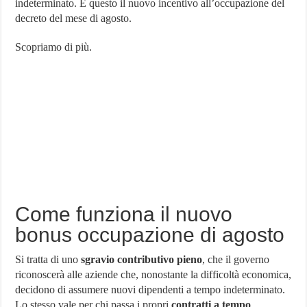
indeterminato. È questo il nuovo incentivo all’occupazione del
fiscali
decreto del mese di agosto.
del
decreto
di
Scopriamo di più.
agosto.
I
dettagli
Come funziona il nuovo
bonus occupazione di agosto
Si tratta di uno
sgravio contributivo pieno
, che il governo
riconoscerà alle aziende che, nonostante la difficoltà economica,
decidono di assumere nuovi dipendenti a tempo indeterminato.
Lo stesso vale per chi passa i propri
contratti a tempo